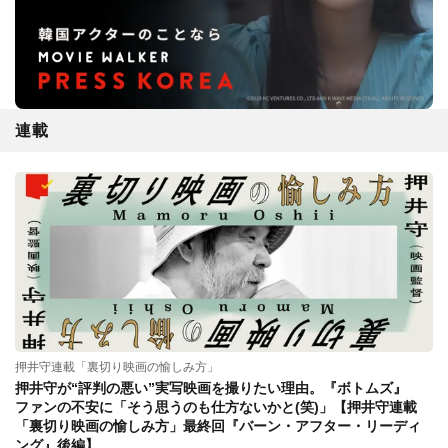
連載
押井守連載「裏切り映画の愉しみ方」
押井守が“評判の悪い”実写映画を撮りたい理由。『ボトムズ』
ファンの不安に「そう思うのも仕方ないかと(笑)」【押井守連載
「裏切り映画の愉しみ方」最終回『バーン・アフター・リーディ
ング』後編】