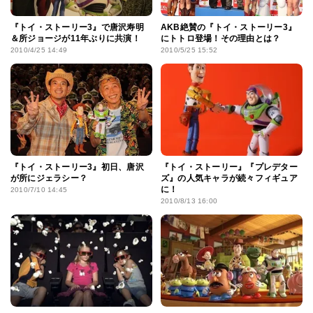
『トイ・ストーリー3』で唐沢寿明
AKB絶賛の『トイ・ストーリー3』
＆所ジョージが11年ぶりに共演！
にトトロ登場！その理由とは？
2010/4/25 14:49
2010/5/25 15:52
『トイ・ストーリー3』初日、唐沢
『トイ・ストーリー』『プレデター
が所にジェラシー？
ズ』の人気キャラが続々フィギュア
に！
2010/7/10 14:45
2010/8/13 16:00