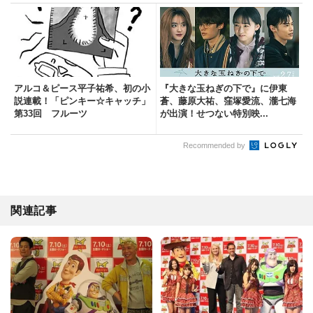
アルコ＆ピース平子祐希、初の小
『大きな玉ねぎの下で』に伊東
説連載！「ピンキー☆キャッチ」
蒼、藤原大祐、窪塚愛流、瀧七海
第33回 フルーツ
が出演！せつない特別映...
Recommended by
関連記事