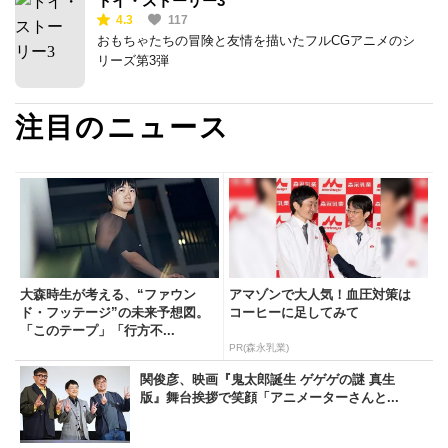
トイ・ストーリー3
4.3
117
おもちゃたちの冒険と友情を描いたフルCGアニメのシ
リーズ第3弾
注目のニュース
大森時生が考える、“ファウン
アマゾンで大人気！血圧対策は
ド・フッテージ”の未来予想図。
コーヒーに足してみて
「このテープ」「行方不...
PR(森永乳業)
関俊彦、映画『鬼太郎誕生 ゲゲゲの謎 真生
版』舞台挨拶で笑顔「アニメーターさんと...