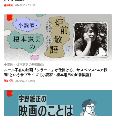
第20回
2026/6/17 19:30
小説家・榎本憲男の炉前散語
ルール不在の映画『シラート』が仕掛ける、サスペンスへの“転
調”というサプライズ【小説家・榎本憲男の炉前散語】
第17回
2026/7/18 18:30