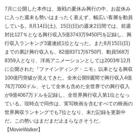
7月に公開した本作は、激戦の夏休み興行の中、お盆休み
に入った週末も勢いはまったく衰えず、幅広い客層を動員
している。8月14日(土)、15日(日)の週末2日間では、前週
対比127％となる興行収入5億3743万9450円を記録し、興
行収入ランキング3週連続1位となった。また8月15日(日)
までの累計興行収入も、82億8371万6750円、動員568万
8359人となり、洋画アニメーションとしては2003年12月
に公開された『ファインディング・ニモ』以来となる興収
100億円突破が見えてきた。全米公開9週間で興行収入4億
76万7000ドル、そして全米も含めた全世界での興行収入
が9億4067万ドルを記録し、全世界興行収入第1位となっ
ている。現時点で同作は、実写映画を含むすべての映画の
世界興収ランキングでも7位となり、未だ記録を更新中
だ。この勢いはまだまだ止まらなさそうだ。
【MovieWalker】