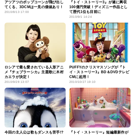
アツアツのポップコーンが飛び出し
『トイ・ストーリー3』が遂に興収
てくる、3DCMは一見の価値あり！
100億円突破！ディズニー作品とし
て歴代1位も目前に
2010/8/13 17:00
2010/9/1 14:24
ロシアで最も愛されている人形アニ
PUFFYのクリスマスソングが『ト
メ『チェブラーシカ』主題歌に木村
イ・ストーリー3』BD＆DVDテレビ
カエラが決定！
CMに起用！
2010/9/28 13:07
2010/10/27 19:10
今回の主人公は歌もダンスも苦手!?
『トイ・ストーリー』短編最新作が