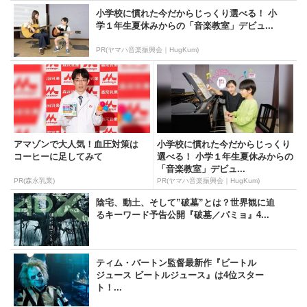
小学校に慣れた今だからじっくり選べる！ 小
学１年生夏休みからの「音楽教室」デビュ...
PR(ヤマハ音楽振興会｜HugKum)
アマゾンで大人気！血圧対策は
小学校に慣れた今だからじっくり
コーヒーに足してみて
選べる！ 小学１年生夏休みからの
「音楽教室」デビュ...
PR(森永乳業)
PR(ヤマハ音楽振興会｜HugKum)
陰宅、動土、そして”破墓”とは？世界観に迫
るキーワード予告公開『破墓／パミョ』4...
ティム・バートン監督最新作『ビートル
ジュース ビートルジュース』は4位スター
ト！...