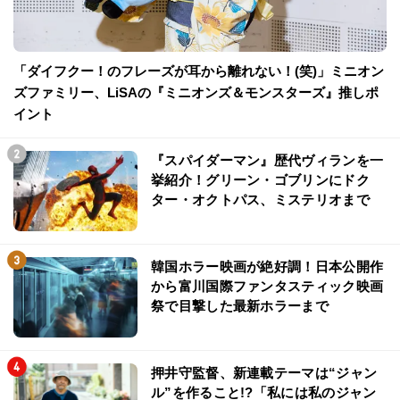
「ダイフクー！のフレーズが耳から離れない！(笑)」ミニオン
ズファミリー、LiSAの『ミニオンズ＆モンスターズ』推しポ
イント
『スパイダーマン』歴代ヴィランを一
挙紹介！グリーン・ゴブリンにドク
ター・オクトパス、ミステリオまで
韓国ホラー映画が絶好調！日本公開作
から富川国際ファンタスティック映画
祭で目撃した最新ホラーまで
押井守監督、新連載テーマは“ジャン
ル”を作ること!?「私には私のジャン