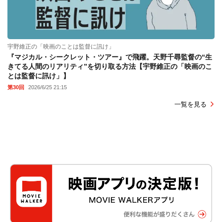
宇野維正の「映画のことは監督に訊け」
『マジカル・シークレット・ツアー』で飛躍。天野千尋監督の“生
きてる人間のリアリティ”を切り取る方法【宇野維正の「映画のこ
とは監督に訊け」】
第30回
2026/6/25 21:15
一覧を見る