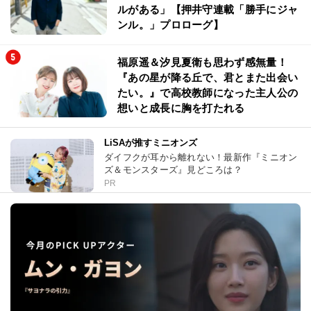
ルがある」【押井守連載「勝手にジャ
ンル。」プロローグ】
福原遥＆汐見夏衛も思わず感無量！
『あの星が降る丘で、君とまた出会い
たい。』で高校教師になった主人公の
想いと成長に胸を打たれる
LiSAが推すミニオンズ
ダイフクが耳から離れない！最新作『ミニオン
ズ＆モンスターズ』見どころは？
PR