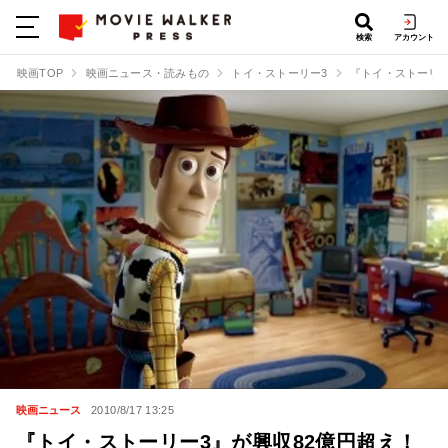
検索
アカウント
映画TOP
映画ニュース・読みもの
トイ・ストーリー3
『トイ・ストーリー
映画ニュース
2010/8/17 13:25
『トイ・ストーリー3』が興収82億円超え！