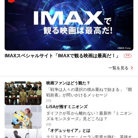
IMAXスペシャルサイト「IMAXで観る映画は最高だ！」
PR
一覧を見る
映画ファンはどう観た？
「戦争は人々の選択の積み重ねで始まる」『開
戦前夜』が問いかけるメッセージ
PR
LiSAが推すミニオンズ
ダイフクが耳から離れない！最新作『ミニオン
ズ＆モンスターズ』見どころは？
PR
「オデュッセイア」とは
クリストファー・ノーラン監督が挑む、英雄オ