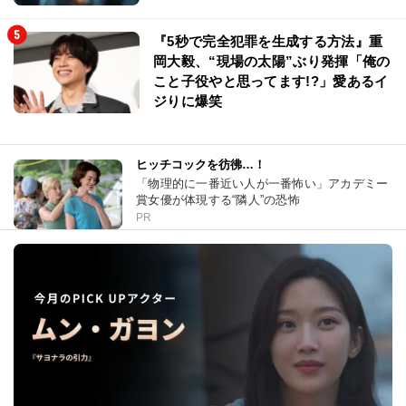
『5秒で完全犯罪を生成する方法』重
岡大毅、“現場の太陽”ぶり発揮「俺の
こと子役やと思ってます!?」愛あるイ
ジりに爆笑
ヒッチコックを彷彿…！
「物理的に一番近い人が一番怖い」アカデミー
賞女優が体現する“隣人”の恐怖
PR