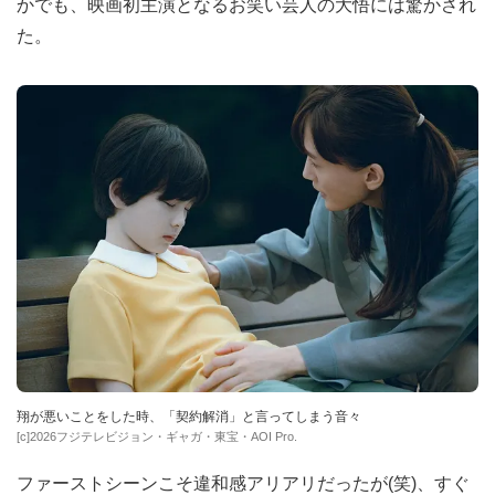
かでも、映画初主演となるお笑い芸人の大悟には驚かされ
た。
翔が悪いことをした時、「契約解消」と言ってしまう音々
[c]2026フジテレビジョン・ギャガ・東宝・AOI Pro.
ファーストシーンこそ違和感アリアリだったが(笑)、すぐ