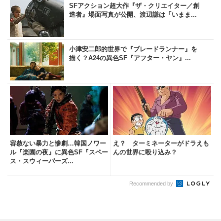
SFアクション超大作『ザ・クリエイター／創
造者』場面写真が公開、渡辺謙は「いまま...
小津安二郎的世界で『ブレードランナー』を
描く？A24の異色SF『アフター・ヤン』...
容赦ない暴力と惨劇…韓国ノワー
え？ ターミネーターがドラえも
ル『楽園の夜』に異色SF『スペー
んの世界に殴り込み？
ス・スウィーパーズ...
Recommended by