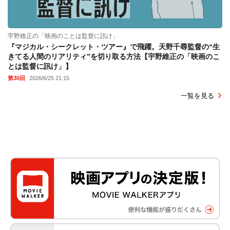
宇野維正の「映画のことは監督に訊け」
『マジカル・シークレット・ツアー』で飛躍。天野千尋監督の“生
きてる人間のリアリティ”を切り取る方法【宇野維正の「映画のこ
とは監督に訊け」】
第30回
2026/6/25 21:15
一覧を見る