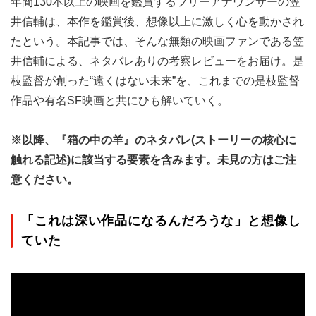
年間130本以上の映画を鑑賞するフリーアナウンサーの
笠
井信輔
は、本作を鑑賞後、想像以上に激しく心を動かされ
たという。本記事では、そんな無類の映画ファンである笠
井信輔による、ネタバレありの考察レビューをお届け。是
枝監督が創った“遠くはない未来”を、これまでの是枝監督
作品や有名SF映画と共にひも解いていく。
※以降、『箱の中の羊』のネタバレ(ストーリーの核心に
触れる記述)に該当する要素を含みます。未見の方はご注
意ください。
「これは深い作品になるんだろうな」と想像し
ていた