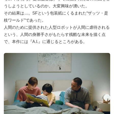
うしようとしているのか。大変興味が湧いた。
その結果は…。SFという包装紙にくるまれた“ザッツ・是
枝ワールド”であった。
人間のために提供された人型ロボットが人間に虐待される
という、人間の身勝手さがもたらす残酷な未来を描く点
で、本作には『A.I.』に通じるところがある。