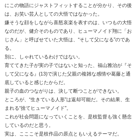
にこの物語にジャストフィットすることが分かり、その後
は、お笑い芸人としての大悟ではなかった。
嫌そうな顔をしながら喜怒哀楽を表すのは、いつもの大悟
なのだが、健介そのものであり、ヒューマノイド翔に「お
じさん」と呼ばせていた大悟は、“そして父になる”のであ
る。
別に、しゃれているわけではない。
育ててきた子が実の子ではないと知った、福山雅治が『そ
して父になる』(13)で演じた父親の複雑な感情や葛藤と通
底していると感じたからだ。
親子の血のつながりは、決して断つことができない。
ところが、“生きている人形”は返却可能だ。その結果、生
まれる“捨てヒューマノイド”。
これが社会問題になっていくことを、是枝監督も強く懸念
しているのだと思う。
実は、こここそ是枝作品の原点ともいえるテーマだ。