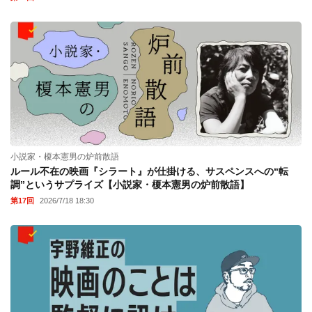
小説家・榎本憲男の炉前散語
ルール不在の映画『シラート』が仕掛ける、サスペンスへの“転
調”というサプライズ【小説家・榎本憲男の炉前散語】
第17回
2026/7/18 18:30