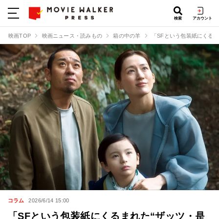
検索
アカウント
映画TOP
映画ニュース・読みもの
箱の中の羊
「SFという包装紙にくる
コラム
2026/6/14 15:00
「SFという包装紙にくるまれた“ザッツ・是