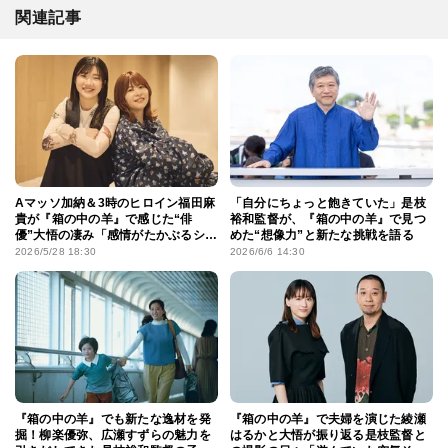
関連記事
Aマッソ加納＆3時のヒロイン福田麻
「自分にちょっと飽きていた」是枝
貴が『箱の中の羊』で感じた“俳
裕和監督が、『箱の中の羊』で見つ
優”大悟の凄み「感情がたかぶるシー
めた“想像力”と新たな挑戦を語る
ンは本当に役者そのもの」
2026/5/28 18:30
2026/6/6 14:30
『箱の中の羊』でも新たな逸材を発
『箱の中の羊』で夫婦を演じた綾瀬
掘！柳楽優弥、広瀬すずらの魅力を
はるかと大悟が振り返る是枝監督と