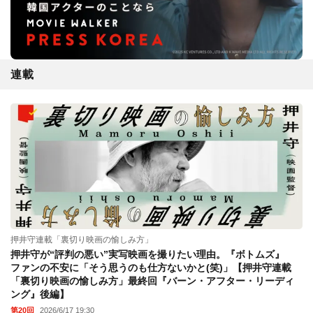
連載
押井守連載「裏切り映画の愉しみ方」
押井守が“評判の悪い”実写映画を撮りたい理由。『ボトムズ』
ファンの不安に「そう思うのも仕方ないかと(笑)」【押井守連載
「裏切り映画の愉しみ方」最終回『バーン・アフター・リーディ
ング』後編】
第20回
2026/6/17 19:30