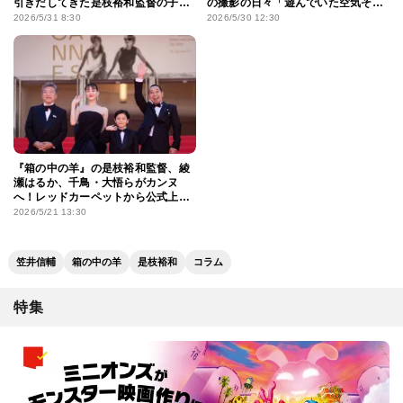
引きだしてきた是枝裕和監督の子役
の撮影の日々「遊んでいた空気その
演出
ままで、すっと入っていけた」
2026/5/31 8:30
2026/5/30 12:30
『箱の中の羊』の是枝裕和監督、綾
瀬はるか、千鳥・大悟らがカンヌ
へ！レッドカーペットから公式上
映、会見までをレポート
2026/5/21 13:30
笠井信輔
箱の中の羊
是枝裕和
コラム
特集