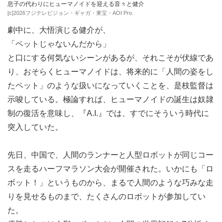
息子の代わりにヒューマノイドを迎える音々と健介
[c]2026フジテレビジョン・ギャガ・東宝・AOI Pro.
劇中に、大悟演じる健介が、
「ペットじゃないんだから」
と口にする何気ないシーンがあるが、それこそが伏線であ
り、おそらくヒューマノイドは、将来的に「人間の姿をし
たペット」のような扱いになっていくことを、是枝監督は
示唆している。極論すれば、ヒューマノイドの誕生は奴隷
制の復活を意味し、『A.I.』では、すでにそういう時代に
突入していた。
先日、中国で、人間のランナーと人型ロボットが同じコー
スを走るハーフマラソン大会が開催された。いかにも「ロ
ボット！」というものから、まるで人間のような巧みな走
りを見せるものまで、たくさんのロボットが参加してい
た。