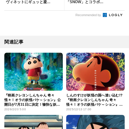
ヴィネットにギュッと凝...
「SNOW」とコラボ...
Recommended by
関連記事
『映画クレヨンしんちゃん 奇々
しんのすけが妖怪の国へ迷い込む!?
怪々！オラの妖怪バケ～ション』公
『映画クレヨンしんちゃん 奇々
開日が7月31日に決定！愉快な妖怪
怪々！オラの妖怪バケ～ション』
たちが盛りだくさんの予告映像解禁
2026年夏休み公開
2026/2/20 5:00
2025/12/13 17:00