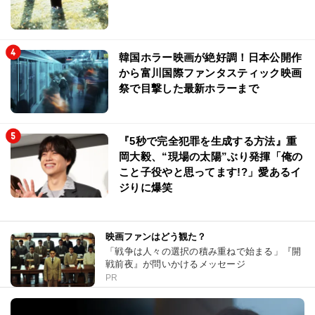
韓国ホラー映画が絶好調！日本公開作
から富川国際ファンタスティック映画
祭で目撃した最新ホラーまで
『5秒で完全犯罪を生成する方法』重
岡大毅、“現場の太陽”ぶり発揮「俺の
こと子役やと思ってます!?」愛あるイ
ジりに爆笑
映画ファンはどう観た？
「戦争は人々の選択の積み重ねで始まる」『開
戦前夜』が問いかけるメッセージ
PR