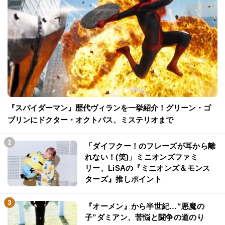
『スパイダーマン』歴代ヴィランを一挙紹介！グリーン・ゴ
ブリンにドクター・オクトパス、ミステリオまで
「ダイフクー！のフレーズが耳から離
れない！(笑)」ミニオンズファミ
リー、LiSAの『ミニオンズ＆モンス
ターズ』推しポイント
『オーメン』から半世紀…“悪魔の
子”ダミアン、苦悩と闘争の道のり