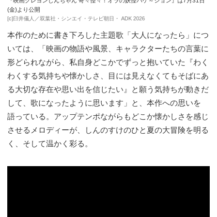
『映画クレヨンしんちゃん 奇々怪々！オラの妖怪バケ～ション』は7月31日
(金)より公開
[c]臼井儀人／双葉社・シンエイ・テレビ朝日・ ADK 2026
本作のために書き下ろした主題歌「大人になったら」につ
いては、「映画の物語や風景、キャラクターたちの言葉に
形どられながら、私自身どこかでずっと抱いていた『わく
わくする気持ちや懐かしさ、目には見えなくてもそばにあ
る大切な存在や思い出を信じたい』と願う気持ちが動きだ
して、歌になったように思います」と、本作への思いを
語っている。アップテンポながらもどこか懐かしさを感じ
させるメロディーが、しんのすけのひと夏の大冒険を明る
く、そして温かく彩る。