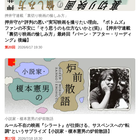
押井守連載「裏切り映画の愉しみ方」
押井守が“評判の悪い”実写映画を撮りたい理由。『ボトムズ』
ファンの不安に「そう思うのも仕方ないかと(笑)」【押井守連載
「裏切り映画の愉しみ方」最終回『バーン・アフター・リーディ
ング』後編】
第20回
2026/6/17 19:30
小説家・榎本憲男の炉前散語
ルール不在の映画『シラート』が仕掛ける、サスペンスへの“転
調”というサプライズ【小説家・榎本憲男の炉前散語】
第17回
2026/7/18 18:30