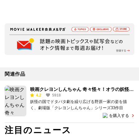
関連作品
映画クレヨンしんちゃん 奇々怪々！オラの妖怪バ
4.2
5918
ケ～ション
妖怪の国でドタバタ劇を繰り広げる野原一家の姿を描
く、劇場版「クレヨンしんちゃん」シリーズ33作目
を購入する
注目のニュース