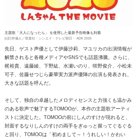
主題歌「大人になったら」 を使用した最新予告映像も到着
[c]臼井儀人／双葉社・シンエイ・テレビ朝日・ ADK 2026
先日、ゲスト声優として伊藤沙莉、マユリカの出演情報が
解禁されると各種メディアやSNSでも話題沸騰。さらに、
梶裕貴、遠藤綾、下野紘、水瀬いのり、咲野俊介、小松未
可子、佐藤せつじら豪華実力派声優陣の出演も発表され、
大きな話題を呼んだ。
そして、独自の卓越したメロディセンスと力強くも温かみ
のある歌声で魅了するTOMOOが、本作の主題歌アーティ
ストに決定した。TOMOOの前にしんのすけが現れると、
対面するなりしんのすけの両手をぎゅっと握ってぐるぐる
と回り、TOMOOは「初めまして～！うれしい！かわい