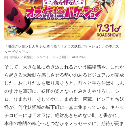
『映画クレヨンしんちゃん 奇々怪々！オラの妖怪バケ～ション』の本ポス
タービジュアル
[c]臼井儀人／双葉社・シンエイ・テレビ朝日・ ADK 2026
そして、大きな風に巻き込まれるという臨場感や、これか
ら起きる大騒動を感じさせる勢いのあるビジュアルが完成
した。おしりだまを取り戻そうと、前へと手を伸ばすしん
のすけを筆頭に、妖怪の姿となったみさえやひろし、シ
ロ、ひまわり、そしてやこ、まめ太、唐蔵、ピン子たち妖
怪が、何化妖怪城の城下町に一堂に集まっている。キャッ
チコピーには「オラは、絶対あきらめない!!」と書かれ、
本作の物語の核心へとつながるメッセージに、期待が高ま