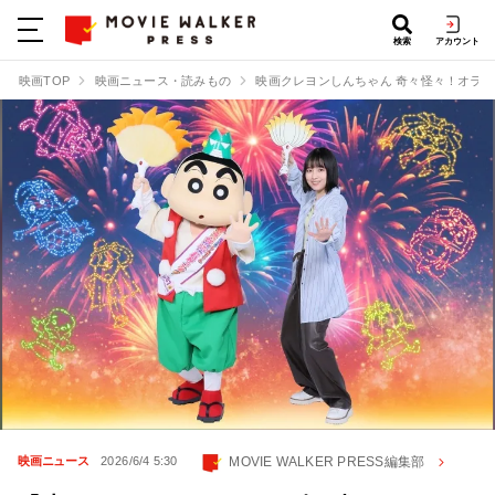
検索
アカウント
映画TOP
映画ニュース・読みもの
映画クレヨンしんちゃん 奇々怪々！オラ
MOVIE WALKER PRESS編集部
映画ニュース
2026/6/4 5:30