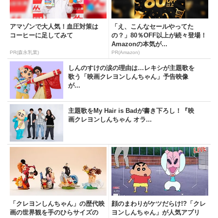
アマゾンで大人気！血圧対策は
「え、こんなセールやってた
コーヒーに足してみて
の？」80％OFF以上が続々登場！
Amazonの本気が...
PR(森永乳業)
PR(Amazon)
しんのすけの涙の理由は…レキシが主題歌を
歌う「映画クレヨンしんちゃん」予告映像
が...
主題歌をMy Hair is Badが書き下ろし！『映
画クレヨンしんちゃん オラ...
「クレヨンしんちゃん」の歴代映
顔のまわりがケツだらけ!?「クレ
画の世界観を手のひらサイズの
ヨンしんちゃん」が人気アプリ