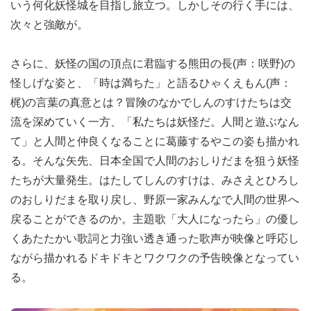
いう何化妖怪城を目指し旅立つ。しかしその行く手には、
次々と強敵が。
さらに、妖怪の国の頂点に君臨する熊田の長(声：咲野)の
怪しげな姿と、「時は満ちた」と語るひゃくえもん(声：
梶)の言葉の真意とは？冒険のなかでしんのすけたちは交
流を深めていく一方、「私たちは妖怪だ。人間と遊ぶなん
て」と人間と仲良くなることに葛藤するやこの姿も描かれ
る。そんな矢先、日本全国で人間のおしりだまを狙う妖怪
たちが大量発生。はたしてしんのすけは、みさえとひろし
のおしりだまを取り戻し、野原一家みんなで人間の世界へ
戻ることができるのか。主題歌「大人になったら」の優し
くあたたかい歌詞と力強い透き通った歌声が映像と呼応し
ながら描かれるドキドキとワクワクの予告映像となってい
る。