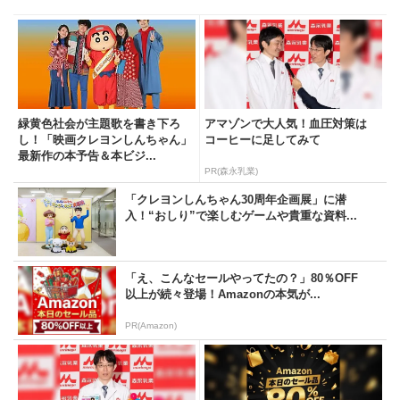
緑黄色社会が主題歌を書き下ろ
アマゾンで大人気！血圧対策は
し！「映画クレヨンしんちゃん」
コーヒーに足してみて
最新作の本予告＆本ビジ...
PR(森永乳業)
「クレヨンしんちゃん30周年企画展」に潜
入！“おしり”で楽しむゲームや貴重な資料...
「え、こんなセールやってたの？」80％OFF
以上が続々登場！Amazonの本気が...
PR(Amazon)