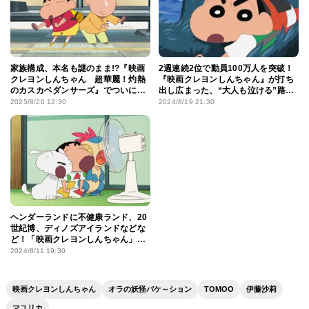
家族構成、本名も謎のまま!?『映画
2週連続2位で動員100万人を突破！
クレヨンしんちゃん 超華麗！灼熱
『映画クレヨンしんちゃん』が打ち
のカスカベダンサーズ』でついにス
出し広まった、“大人も泣ける”路線
ポットが当たったボーちゃんの魅力
を振り返る
2025/8/20 12:30
2024/8/19 21:30
に迫る
ヘンダーランドに不健康ランド、20
世紀博、ディノズアイランドなどな
ど！「映画クレヨンしんちゃん」に
登場した個性豊かなテーマパークた
2024/8/11 19:30
ち
映画クレヨンしんちゃん
オラの妖怪バケ～ション
TOMOO
伊藤沙莉
マユリカ