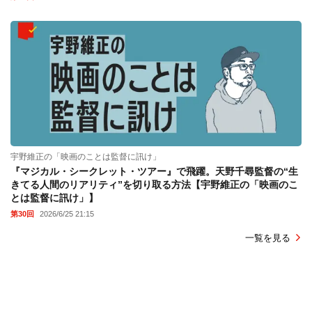
宇野維正の「映画のことは監督に訊け」
『マジカル・シークレット・ツアー』で飛躍。天野千尋監督の“生
きてる人間のリアリティ”を切り取る方法【宇野維正の「映画のこ
とは監督に訊け」】
第30回
2026/6/25 21:15
一覧を見る