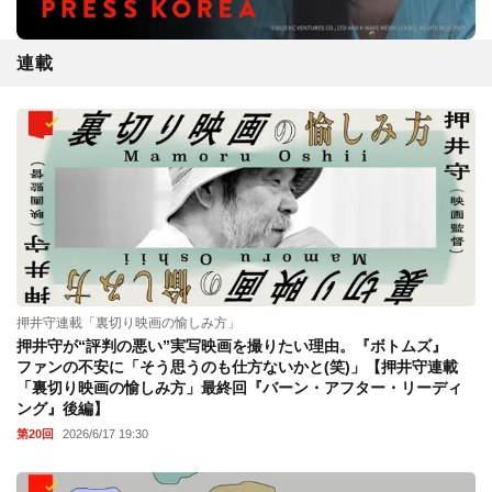
連載
押井守連載「裏切り映画の愉しみ方」
押井守が“評判の悪い”実写映画を撮りたい理由。『ボトムズ』
ファンの不安に「そう思うのも仕方ないかと(笑)」【押井守連載
「裏切り映画の愉しみ方」最終回『バーン・アフター・リーディ
ング』後編】
第20回
2026/6/17 19:30