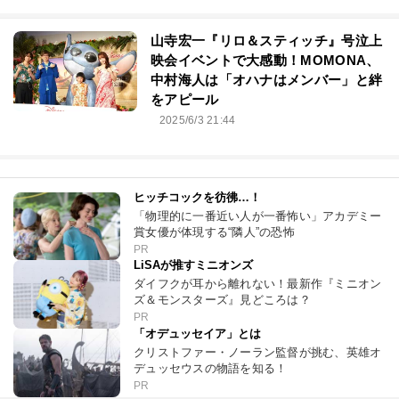
山寺宏一『リロ＆スティッチ』号泣上
映会イベントで大感動！MOMONA、
中村海人は「オハナはメンバー」と絆
をアピール
2025/6/3 21:44
ヒッチコックを彷彿…！
「物理的に一番近い人が一番怖い」アカデミー
賞女優が体現する“隣人”の恐怖
PR
LiSAが推すミニオンズ
ダイフクが耳から離れない！最新作『ミニオン
ズ＆モンスターズ』見どころは？
PR
「オデュッセイア」とは
クリストファー・ノーラン監督が挑む、英雄オ
デュッセウスの物語を知る！
PR