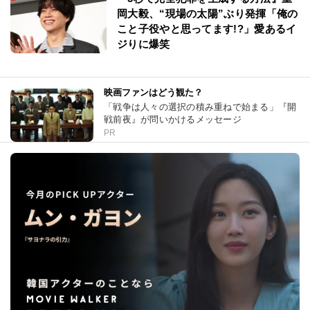
岡大毅、“現場の太陽”ぶり発揮「俺の
こと子役やと思ってます!?」愛あるイ
ジりに爆笑
映画ファンはどう観た？
「戦争は人々の選択の積み重ねで始まる」『開
戦前夜』が問いかけるメッセージ
PR