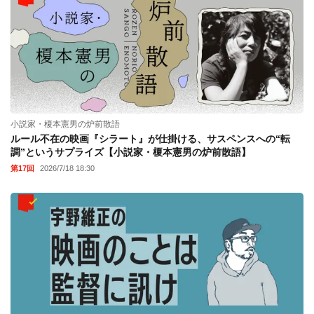
小説家・榎本憲男の炉前散語
ルール不在の映画『シラート』が仕掛ける、サスペンスへの“転
調”というサプライズ【小説家・榎本憲男の炉前散語】
第17回
2026/7/18 18:30