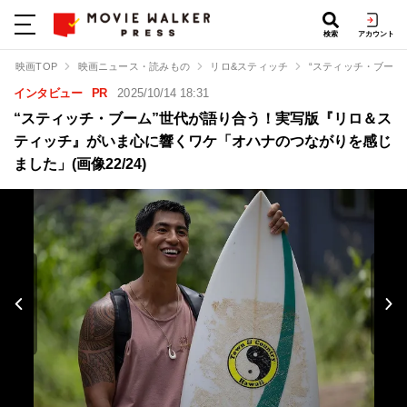
検索
アカウント
映画TOP
映画ニュース・読みもの
リロ&スティッチ
“スティッチ・ブー
インタビュー
PR
2025/10/14 18:31
“スティッチ・ブーム”世代が語り合う！実写版『リロ＆ス
ティッチ』がいま心に響くワケ「オハナのつながりを感じ
ました」(画像22/24)