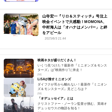
山寺宏一『リロ＆スティッチ』号泣上
映会イベントで大感動！MOMONA、
中村海人は「オハナはメンバー」と絆
をアピール
2025/6/3 21:44
映画ネタが盛りだくさん！
いくつ見つけた？最新作『ミニオンズ＆モンス
ターズ』は“映画作り”に奔走！
PR
LiSAが推すミニオンズ
ダイフクが耳から離れない！最新作『ミニオン
ズ＆モンスターズ』見どころは？
PR
「オデュッセイア」とは
クリストファー・ノーラン監督が挑む、英雄オ
デュッセウスの物語を知る！