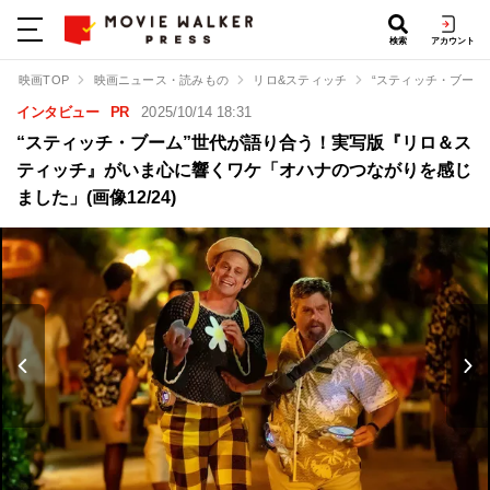
検索
アカウント
映画TOP
映画ニュース・読みもの
リロ&スティッチ
“スティッチ・ブー
インタビュー
PR
2025/10/14 18:31
“スティッチ・ブーム”世代が語り合う！実写版『リロ＆ス
ティッチ』がいま心に響くワケ「オハナのつながりを感じ
ました」(画像12/24)