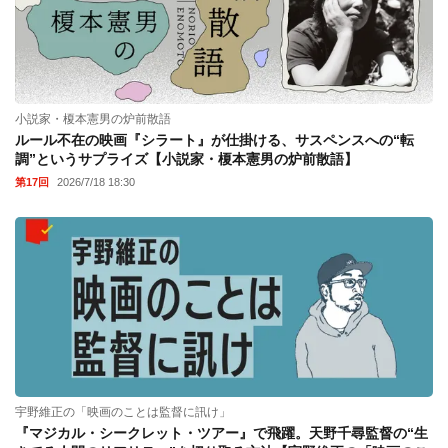
小説家・榎本憲男の炉前散語
ルール不在の映画『シラート』が仕掛ける、サスペンスへの“転
調”というサプライズ【小説家・榎本憲男の炉前散語】
第17回
2026/7/18 18:30
宇野維正の「映画のことは監督に訊け」
『マジカル・シークレット・ツアー』で飛躍。天野千尋監督の“生