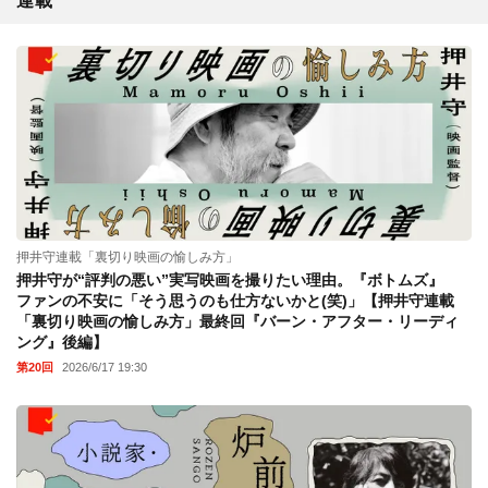
連載
押井守連載「裏切り映画の愉しみ方」
押井守が“評判の悪い”実写映画を撮りたい理由。『ボトムズ』
ファンの不安に「そう思うのも仕方ないかと(笑)」【押井守連載
「裏切り映画の愉しみ方」最終回『バーン・アフター・リーディ
ング』後編】
第20回
2026/6/17 19:30