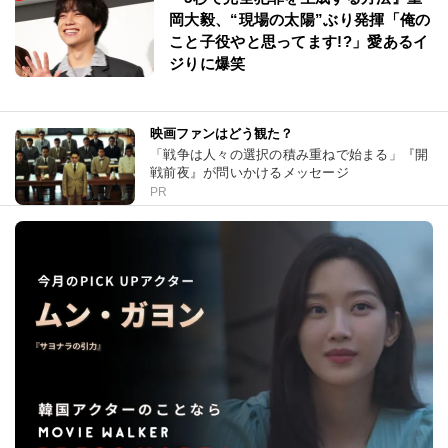
岡大毅、“現場の太陽”ぶり発揮「俺の
こと子役やと思ってます!?」愛あるイ
ジりに爆笑
映画ファンはどう観た？
「戦争は人々の選択の積み重ねで始まる」『開
戦前夜』が問いかけるメッセージ
PR