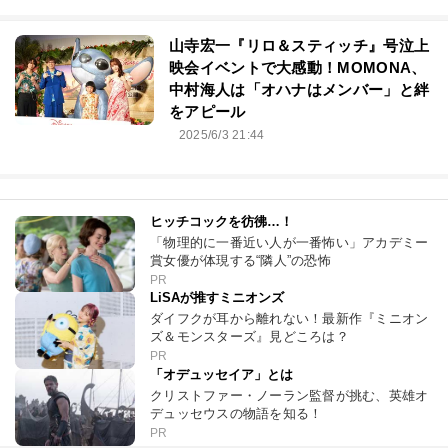
山寺宏一『リロ＆スティッチ』号泣上
映会イベントで大感動！MOMONA、
中村海人は「オハナはメンバー」と絆
をアピール
2025/6/3 21:44
ヒッチコックを彷彿…！
「物理的に一番近い人が一番怖い」アカデミー
賞女優が体現する“隣人”の恐怖
PR
LiSAが推すミニオンズ
ダイフクが耳から離れない！最新作『ミニオン
ズ＆モンスターズ』見どころは？
PR
「オデュッセイア」とは
クリストファー・ノーラン監督が挑む、英雄オ
デュッセウスの物語を知る！
PR