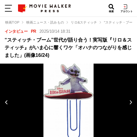
検索
アカウント
映画TOP
映画ニュース・読みもの
リロ&スティッチ
“スティッチ・ブー
インタビュー
PR
2025/10/14 18:31
“スティッチ・ブーム”世代が語り合う！実写版『リロ＆ス
ティッチ』がいま心に響くワケ「オハナのつながりを感じ
ました」(画像16/24)