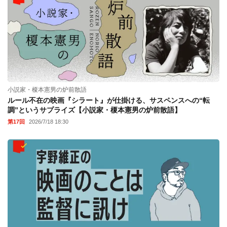
小説家・榎本憲男の炉前散語
ルール不在の映画『シラート』が仕掛ける、サスペンスへの“転
調”というサプライズ【小説家・榎本憲男の炉前散語】
第17回
2026/7/18 18:30