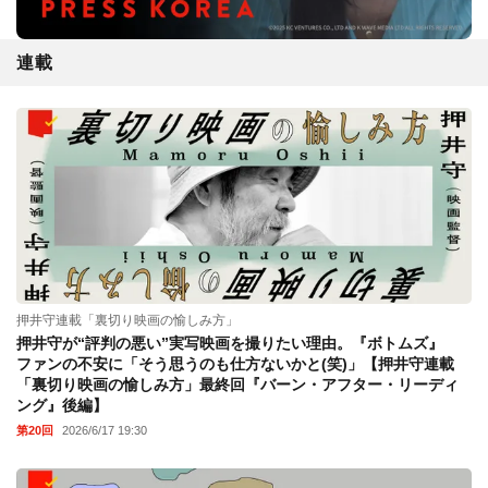
連載
押井守連載「裏切り映画の愉しみ方」
押井守が“評判の悪い”実写映画を撮りたい理由。『ボトムズ』
ファンの不安に「そう思うのも仕方ないかと(笑)」【押井守連載
「裏切り映画の愉しみ方」最終回『バーン・アフター・リーディ
ング』後編】
第20回
2026/6/17 19:30