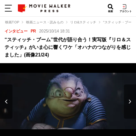
検索
アカウント
映画TOP
映画ニュース・読みもの
リロ&スティッチ
“スティッチ・ブー
インタビュー
PR
2025/10/14 18:31
“スティッチ・ブーム”世代が語り合う！実写版『リロ＆ス
ティッチ』がいま心に響くワケ「オハナのつながりを感じ
ました」(画像21/24)