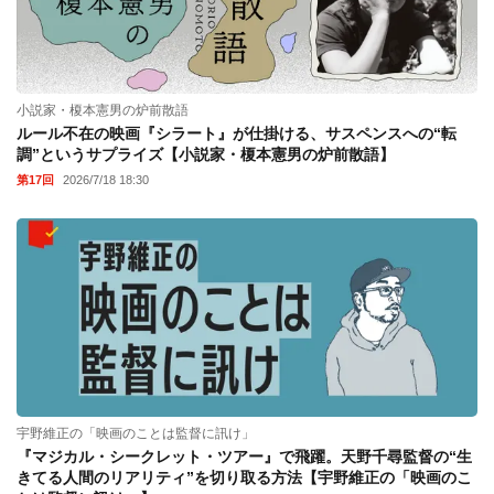
小説家・榎本憲男の炉前散語
ルール不在の映画『シラート』が仕掛ける、サスペンスへの“転
調”というサプライズ【小説家・榎本憲男の炉前散語】
第17回
2026/7/18 18:30
宇野維正の「映画のことは監督に訊け」
『マジカル・シークレット・ツアー』で飛躍。天野千尋監督の“生
きてる人間のリアリティ”を切り取る方法【宇野維正の「映画のこ