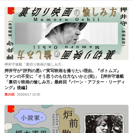
押井守連載「裏切り映画の愉しみ方」
押井守が“評判の悪い”実写映画を撮りたい理由。『ボトムズ』
ファンの不安に「そう思うのも仕方ないかと(笑)」【押井守連載
「裏切り映画の愉しみ方」最終回『バーン・アフター・リーディ
ング』後編】
第20回
2026/6/17 19:30