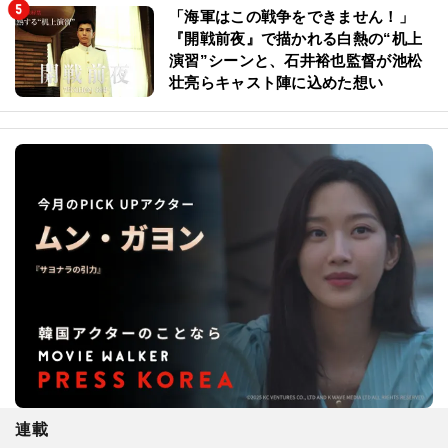
「海軍はこの戦争をできません！」
『開戦前夜』で描かれる白熱の“机上
演習”シーンと、石井裕也監督が池松
壮亮らキャスト陣に込めた想い
連載