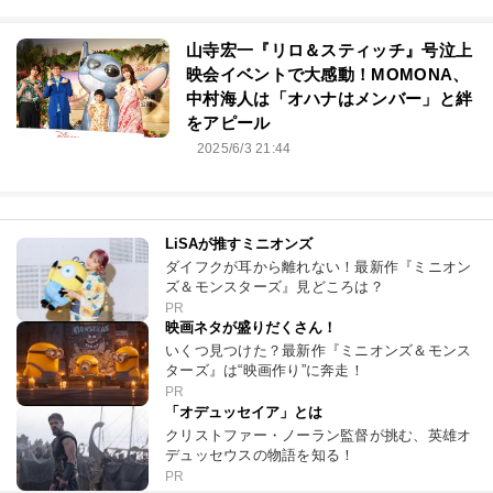
山寺宏一『リロ＆スティッチ』号泣上
映会イベントで大感動！MOMONA、
中村海人は「オハナはメンバー」と絆
をアピール
2025/6/3 21:44
LiSAが推すミニオンズ
ダイフクが耳から離れない！最新作『ミニオン
ズ＆モンスターズ』見どころは？
PR
映画ネタが盛りだくさん！
いくつ見つけた？最新作『ミニオンズ＆モンス
ターズ』は“映画作り”に奔走！
PR
「オデュッセイア」とは
クリストファー・ノーラン監督が挑む、英雄オ
デュッセウスの物語を知る！
PR