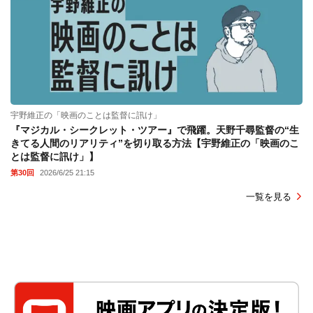
宇野維正の「映画のことは監督に訊け」
『マジカル・シークレット・ツアー』で飛躍。天野千尋監督の“生
きてる人間のリアリティ”を切り取る方法【宇野維正の「映画のこ
とは監督に訊け」】
第30回
2026/6/25 21:15
一覧を見る