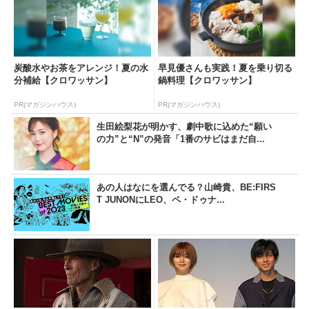
炭酸水やお茶をアレンジ！夏の水
早見優さんも実践！夏を乗り切る
分補給【クロワッサン】
鍋料理【クロワッサン】
PR(マガジンハウス)
PR(マガジンハウス)
生田絵梨花が明かす、劇中歌に込めた“願い
の力”と“N”の発音「1番のサビはまだ自...
あの人はなにを選んでる？山崎貴、BE:FIRS
T JUNONにLEO、ペ・ドゥナ...