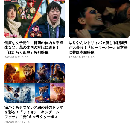
健康な女子高生、日胡の体内＆不摂
ゆりやんレトリィバァ演じる戦闘狂
生な父、茂の体内の対比に迫る！
が大暴れ！『ビーキーパー』日本語
『はたらく細胞』特別映像
吹替版本編映像
2024/11/21 8:00
2024/11/27 18:00
温かくもせつない兄弟の絆のドラマ
を彩る！『ライオン・キング：ム
ファサ』主要9キャラクターポス
ター
2024/11/27 17:00