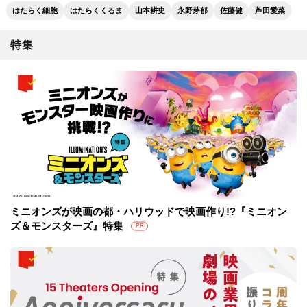
はたらく細胞
はたらくくるま
山本耕史
永野芽郁
佐藤健
芦田愛菜
特集
ミニオンズが映画の都・ハリウッドで映画作り!?『ミニオン
ズ＆モンスターズ』特集
PR