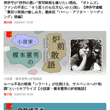
押井守が“評判の悪い”実写映画を撮りたい理由。『ボトムズ』
ファンの不安に「そう思うのも仕方ないかと(笑)」【押井守連載
「裏切り映画の愉しみ方」最終回『バーン・アフター・リーディ
ング』後編】
第20回
2026/6/17 19:30
小説家・榎本憲男の炉前散語
ルール不在の映画『シラート』が仕掛ける、サスペンスへの“転
調”というサプライズ【小説家・榎本憲男の炉前散語】
第17回
2026/7/18 18:30