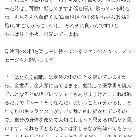
来た時は、可愛い顔してますよ僕も(笑)。歌っている時も
ね。もちろん佐藤健くん(白血球)も仲里依紗ちゃん(NK細
胞)もすごくかっこいいし、それぞれ良いんですけど、
やっぱり血小板、可愛いですよね」
Q.映画の公開を楽しみに待っているファンの方々へ、メッ
セージをお願いします。
「『
はたらく細胞
』は身体の中のことを描いていますか
ら、全世界、全人類に当てはまる。勉強して医学書を読ん
で…となると結構プレッシャーもありますけど、これは観
るだけで『へー！そうなんだ』ということが分かるし、そ
れぞれのキャラクターがすごく魅力的に描かれているの
で、自分の身体を改めて大切にしようと思える作品だと思
います。それを子どもたちには楽しみながら知ってもらっ
て、大人たちには『ちょっと飲み過ぎだな』『働きすぎだ