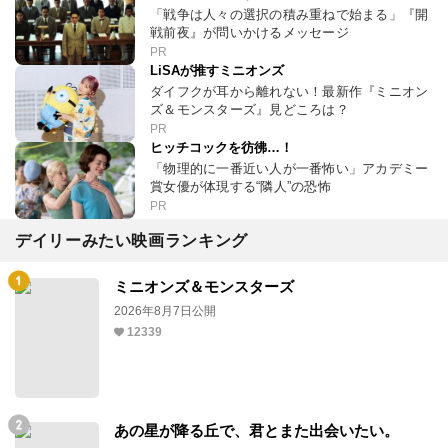
「戦争は人々の選択の積み重ねで始まる」『開
戦前夜』が問いかけるメッセージ
PR
LiSAが推すミニオンズ
ダイフクが耳から離れない！最新作『ミニオン
ズ＆モンスターズ』見どころは？
PR
ヒッチコックを彷彿…！
「物理的に一番近い人が一番怖い」アカデミー
賞女優が体現する“隣人”の恐怖
PR
デイリーみたい映画ランキング
ミニオンズ＆モンスターズ
2026年8月7日公開
12339
あの星が降る丘で、君とまた出会いたい。