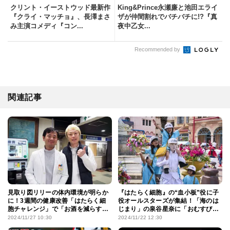
クリント・イーストウッド最新作
King&Prince永瀬廉と池田エライ
『クライ・マッチョ』、長澤まさ
ザが仲間割れでバチバチに!?『真
み主演コメディ『コン...
夜中乙女...
Recommended by
関連記事
見取り図リリーの体内環境が明らか
『はたらく細胞』の“血小板”役に子
に！3週間の健康改善「はたらく細
役オールスターズが集結！「海のは
胞チャレンジ」で「お酒を減らす」
じまり」の泉谷星奈に「おむすび」
と宣言
の磯村アメリも
2024/11/27 10:30
2024/11/22 12:30