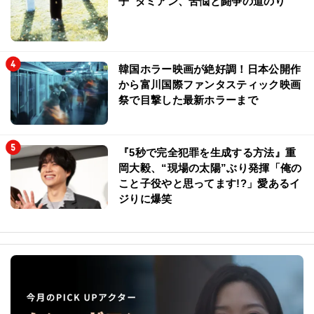
子”ダミアン、苦悩と闘争の道のり
韓国ホラー映画が絶好調！日本公開作
から富川国際ファンタスティック映画
祭で目撃した最新ホラーまで
『5秒で完全犯罪を生成する方法』重
岡大毅、“現場の太陽”ぶり発揮「俺の
こと子役やと思ってます!?」愛あるイ
ジりに爆笑