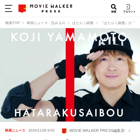
検索
アカウント
映画TOP
映画ニュース・読みもの
はたらく細胞
『はたらく細胞』が「はた
MOVIE WALKER PRESS編集部
映画ニュース
2024/11/28 6:00