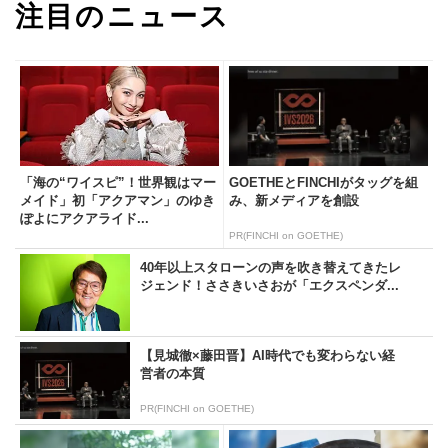
注目のニュース
「海の“ワイスピ”！世界観はマー
GOETHEとFINCHIがタッグを組
メイド」初「アクアマン」のゆき
み、新メディアを創設
ぽよにアクアライド...
PR(FINCHI on GOETHE)
40年以上スタローンの声を吹き替えてきたレ
ジェンド！ささきいさおが「エクスペンダ...
【見城徹×藤田晋】AI時代でも変わらない経
営者の本質
PR(FINCHI on GOETHE)