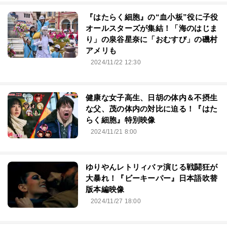
『はたらく細胞』の“血小板”役に子役
オールスターズが集結！「海のはじま
り」の泉谷星奈に「おむすび」の磯村
アメリも
2024/11/22 12:30
健康な女子高生、日胡の体内＆不摂生
な父、茂の体内の対比に迫る！『はた
らく細胞』特別映像
2024/11/21 8:00
ゆりやんレトリィバァ演じる戦闘狂が
大暴れ！『ビーキーパー』日本語吹替
版本編映像
2024/11/27 18:00