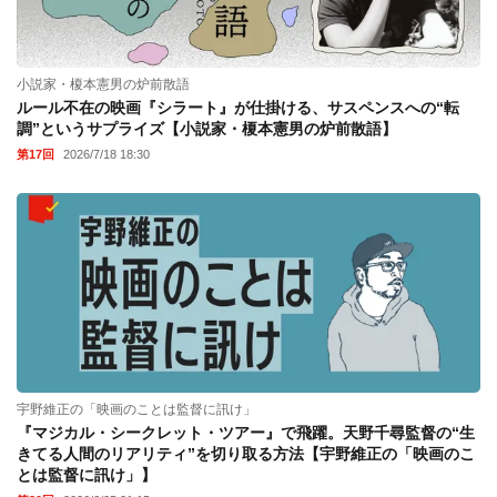
小説家・榎本憲男の炉前散語
ルール不在の映画『シラート』が仕掛ける、サスペンスへの“転
調”というサプライズ【小説家・榎本憲男の炉前散語】
第17回
2026/7/18 18:30
宇野維正の「映画のことは監督に訊け」
『マジカル・シークレット・ツアー』で飛躍。天野千尋監督の“生
きてる人間のリアリティ”を切り取る方法【宇野維正の「映画のこ
とは監督に訊け」】