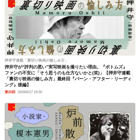
押井守連載「裏切り映画の愉しみ方」
押井守が“評判の悪い”実写映画を撮りたい理由。『ボトムズ』
ファンの不安に「そう思うのも仕方ないかと(笑)」【押井守連載
「裏切り映画の愉しみ方」最終回『バーン・アフター・リーディ
ング』後編】
第20回
2026/6/17 19:30