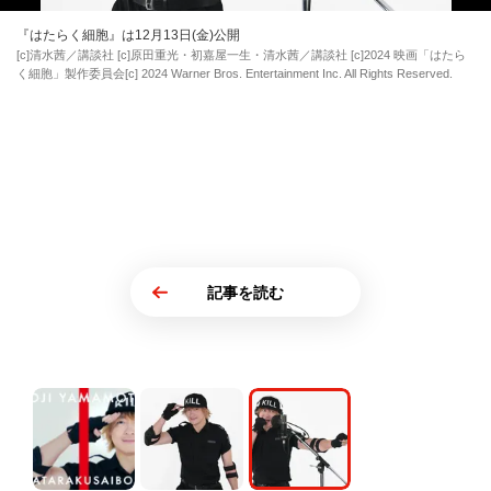
『はたらく細胞』は12月13日(金)公開
[c]清水茜／講談社 [c]原田重光・初嘉屋一生・清水茜／講談社 [c]2024 映画「はたら
く細胞」製作委員会[c] 2024 Warner Bros. Entertainment Inc. All Rights Reserved.
記事を読む