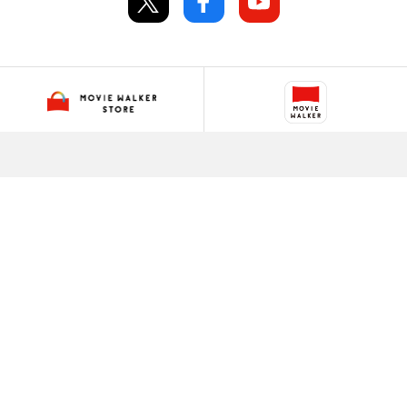
ムビチケ・映画グッズの
映画アプリの決定版！
ECサイト
映画情報を網羅した
映画体験を、オトクに。
プラットフォーム
オトクなデジタル
映画鑑賞券
全国で使える
映画鑑賞デジタルギフト
会社概要
プライバシーポリシー
利用規約