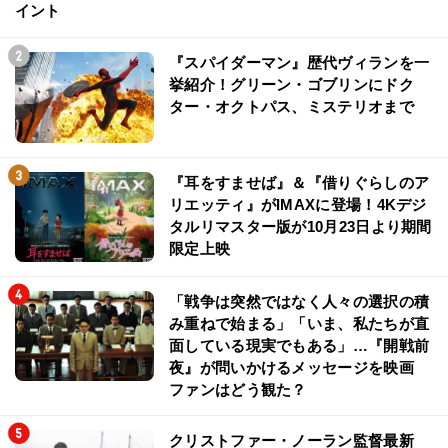
イント
『スパイダーマン』歴代ヴィランを一
挙紹介！グリーン・ゴブリンにドク
ター・オクトパス、ミステリオまで
『耳をすませば』＆『借りぐらしのア
リエッティ』がIMAXに登場！4Kデジ
タルリマスター版が10月23日より期間
限定上映
「戦争は突然ではなく人々の選択の積
み重ねで始まる」「いま、私たちが直
面している現実でもある」…『開戦前
夜』が問いかけるメッセージを映画
ファンはどう観た？
クリストファー・ノーラン監督最新