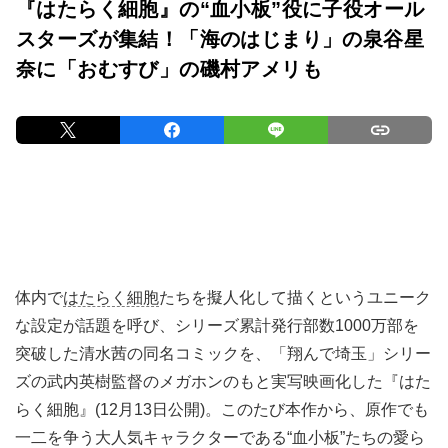
『はたらく細胞』の“血小板”役に子役オール
スターズが集結！「海のはじまり」の泉谷星
奈に「おむすび」の磯村アメリも
体内で
はたらく細胞
たちを擬人化して描くというユニーク
な設定が話題を呼び、シリーズ累計発行部数1000万部を
突破した清水茜の同名コミックを、「翔んで埼玉」シリー
ズの武内英樹監督のメガホンのもと実写映画化した『はた
らく細胞』(12月13日公開)。このたび本作から、原作でも
一二を争う大人気キャラクターである“血小板”たちの愛ら