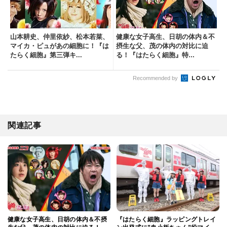
山本耕史、仲里依紗、松本若菜、
健康な女子高生、日胡の体内＆不
マイカ・ピュがあの細胞に！『は
摂生な父、茂の体内の対比に迫
たらく細胞』第三弾キ...
る！『はたらく細胞』特...
Recommended by
関連記事
健康な女子高生、日胡の体内＆不摂
『はたらく細胞』ラッピングトレイ