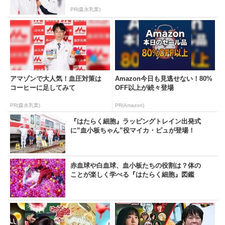
PR(森永乳業)
アマゾンで大人気！血圧対策は
Amazon今日も見逃せない！80%
コーヒーに足してみて
OFF以上が続々登場
PR(森永乳業)
PR(Amazon)
『はたらく細胞』ラッピングトレイン出発式
に”血小板ちゃん”役マイカ・ピュが登場！
赤血球や白血球、血小板たちの役割は？体の
ことが楽しく学べる『はたらく細胞』図鑑