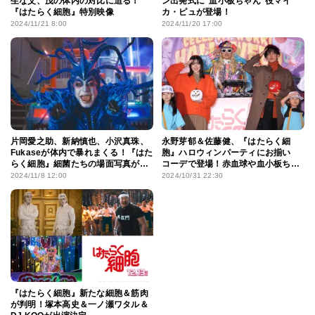
生な父、茂の体内の対比に迫る！
ン出発式に”血小板ちゃん”役マイ
『はたらく細胞』特別映像
カ・ピュが登場！
2024/11/21 8:00
2024/11/20 17:00
片岡愛之助、新納慎也、小沢真珠、
永野芽郁＆佐藤健、『はたらく細
Fukaseが体内で暴れまくる！『はた
胞』ハロウィンパーティにお揃い
らく細胞』細菌たちの場面写真が公
コーデで登場！赤血球や血小板ちゃ
開
んの仮装を見つけて「かわいい」と
2024/11/8 12:00
2024/10/31 22:30
メロメロ
『はたらく細胞』新たな細胞＆筋肉
が判明！塚本高史＆一ノ瀬ワタル＆