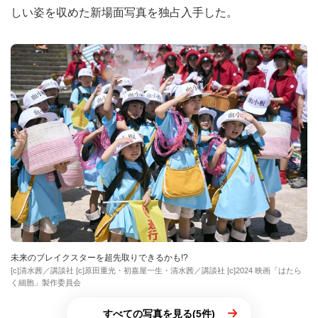
しい姿を収めた新場面写真を独占入手した。
未来のブレイクスターを超先取りできるかも!?
[c]清水茜／講談社 [c]原田重光・初嘉屋一生・清水茜／講談社 [c]2024 映画「はたら
く細胞」製作委員会
すべての写真を見る(5件)