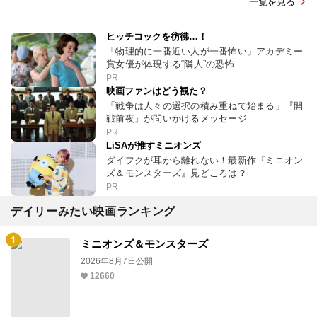
一覧を見る
ヒッチコックを彷彿…！
「物理的に一番近い人が一番怖い」アカデミー
賞女優が体現する“隣人”の恐怖
PR
映画ファンはどう観た？
「戦争は人々の選択の積み重ねで始まる」『開
戦前夜』が問いかけるメッセージ
PR
LiSAが推すミニオンズ
ダイフクが耳から離れない！最新作『ミニオン
ズ＆モンスターズ』見どころは？
PR
デイリーみたい映画ランキング
ミニオンズ＆モンスターズ
2026年8月7日公開
12660