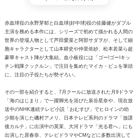
赤血球役の永野芽郁と白血球(好中球)役の佐藤健がダブル
主演を務める本作には、シリーズで初めて描かれる人間の
世界の登場人物として芦田愛菜と阿部サダヲが、そして細
胞キャラクターとして山本耕史や仲里依紗、松本若菜ら超
豪華キャスト陣が大集結。血小板役には「ゴー!ゴー!キッ
チン戦隊クックルン」で注目を集めたマイカ・ピュを筆頭
に、注目の子役たちが勢ぞろい。
その一部を紹介すると、7月クールに放送された月9ドラマ
「海のはじまり」で一躍脚光を浴びた泉谷星奈や、現在放
送中のNHK連続テレビ小説「おむすび」でヒロインの幼
少期を演じた磯村アメリ、日本テレビ系列のドラマ「放課
後カルテ」に出演中の英茉、大河ドラマ「光る君へ」にも
出演した原春奈、テレビドラマやCMなどに多数出演して