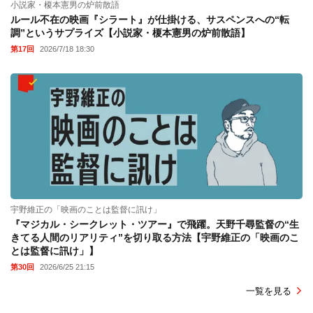
小説家・榎本憲男の炉前散語
ルール不在の映画『シラート』が仕掛ける、サスペンスへの“転
調”というサプライズ【小説家・榎本憲男の炉前散語】
第17回
2026/7/18 18:30
宇野維正の「映画のことは監督に訊け」
『マジカル・シークレット・ツアー』で飛躍。天野千尋監督の“生
きてる人間のリアリティ”を切り取る方法【宇野維正の「映画のこ
とは監督に訊け」】
第30回
2026/6/25 21:15
一覧を見る