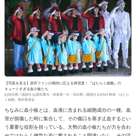
【写真を見る】原作ファンの期待に応える再現度！『はたらく細胞』の
キュートすぎる血小板たち
[c]清水茜／講談社 [c]原田重光・初嘉屋一生・清水茜／講談社 [c]2024 映画「はたら
く細胞」製作委員会
ちなみに血小板とは、血液に含まれる細胞成分の一種。血
管が損傷した時に集合して、その傷口を塞ぎ止血するとい
う重要な役割を担っている。大勢の血小板たちが力を合わ
せてはたらく健気な姿に癒されること間違いなし。その活