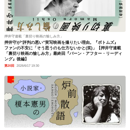
押井守連載「裏切り映画の愉しみ方」
押井守が“評判の悪い”実写映画を撮りたい理由。『ボトムズ』
ファンの不安に「そう思うのも仕方ないかと(笑)」【押井守連載
「裏切り映画の愉しみ方」最終回『バーン・アフター・リーディ
ング』後編】
第20回
2026/6/17 19:30