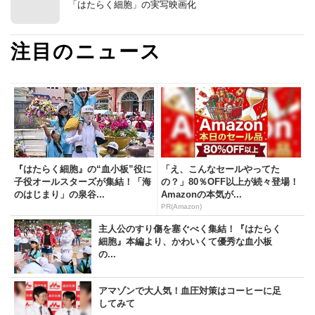
「はたらく細胞」の実写映画化
注目のニュース
『はたらく細胞』の“血小板”役に
「え、こんなセールやってた
子役オールスターズが集結！「海
の？」80％OFF以上が続々登場！
のはじまり」の泉谷...
Amazonの本気が...
PR(Amazon)
主人公のすり傷を塞ぐべく集結！『はたらく
細胞』本編より、かわいくて優秀な血小板
の...
アマゾンで大人気！血圧対策はコーヒーに足
してみて