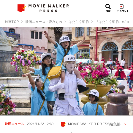
検索
アカウント
映画TOP
映画ニュース・読みもの
はたらく細胞
『はたらく細胞』の“血
MOVIE WALKER PRESS編集部
映画ニュース
2024/11/22 12:30