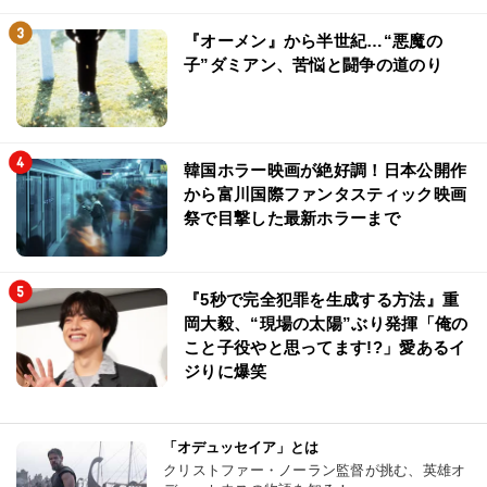
『オーメン』から半世紀…“悪魔の
子”ダミアン、苦悩と闘争の道のり
韓国ホラー映画が絶好調！日本公開作
から富川国際ファンタスティック映画
祭で目撃した最新ホラーまで
『5秒で完全犯罪を生成する方法』重
岡大毅、“現場の太陽”ぶり発揮「俺の
こと子役やと思ってます!?」愛あるイ
ジりに爆笑
「オデュッセイア」とは
クリストファー・ノーラン監督が挑む、英雄オ