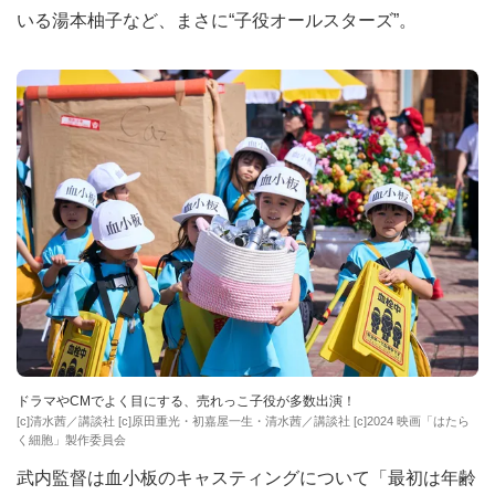
いる湯本柚子など、まさに“子役オールスターズ”。
ドラマやCMでよく目にする、売れっこ子役が多数出演！
[c]清水茜／講談社 [c]原田重光・初嘉屋一生・清水茜／講談社 [c]2024 映画「はたら
く細胞」製作委員会
武内監督は血小板のキャスティングについて「最初は年齢