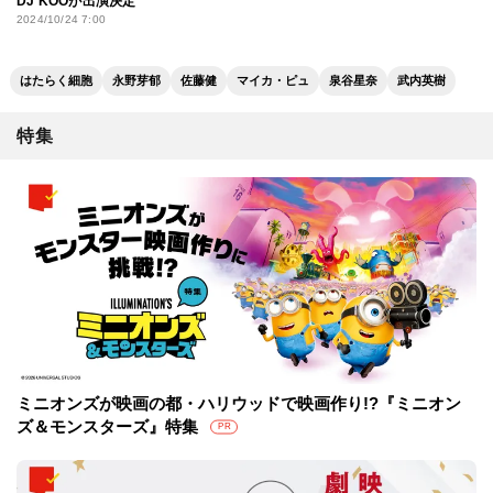
DJ KOOが出演決定
2024/10/24 7:00
はたらく細胞
永野芽郁
佐藤健
マイカ・ピュ
泉谷星奈
武内英樹
特集
ミニオンズが映画の都・ハリウッドで映画作り!?『ミニオン
ズ＆モンスターズ』特集
PR