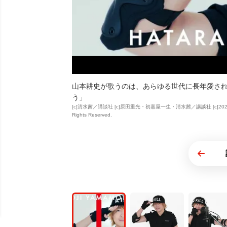
山本耕史が歌うのは、あらゆる世代に長年愛さ
う」
[c]清水茜／講談社 [c]原田重光・初嘉屋一生・清水茜／講談社 [c]2024 映画「は
Rights Reserved.