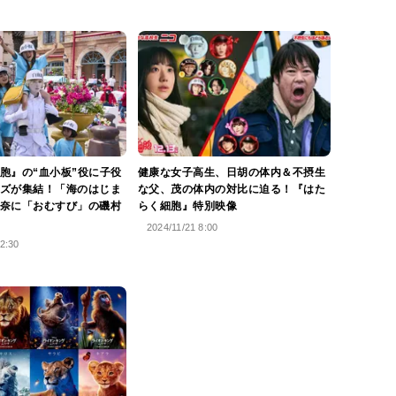
胞』の“血小板”役に子役
健康な女子高生、日胡の体内＆不摂生
ズが集結！「海のはじま
な父、茂の体内の対比に迫る！『はた
奈に「おむすび」の磯村
らく細胞』特別映像
2024/11/21 8:00
2:30