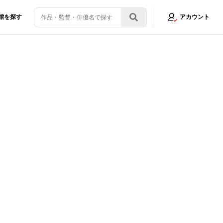
館を探す
アカウント
MOTOが替え歌「はたらくさいぼう」を熱唱
画像1/3