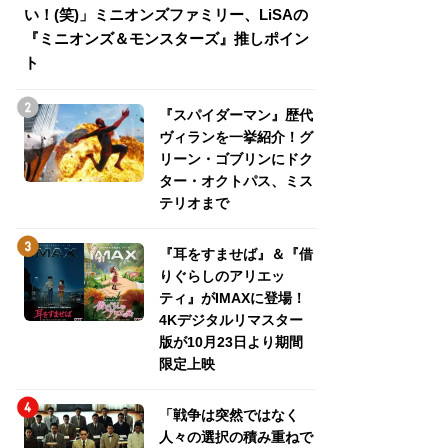
い！(笑)」ミニオンズファミリー、LiSAの
介！グリーン・ゴ
『ミニオンズ＆モンスターズ』推しポイン
トパス、ミステリ
ト
『スパイダーマン』歴代
ヴィランを一挙紹介！グ
リーン・ゴブリンにドク
ター・オクトパス、ミス
テリオまで
『耳をすませば』＆『借
りぐらしのアリエッ
ティ』がIMAXに登場！
4Kデジタルリマスター
版が10月23日より期間
限定上映
「戦争は突然ではなく
人々の選択の積み重ねで