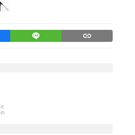
菌と
」の