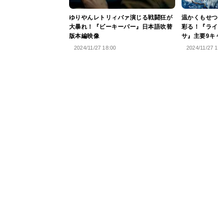
ゆりやんレトリィバァ演じる戦闘狂が
温かくもせつ
大暴れ！『ビーキーパー』日本語吹替
彩る！『ライ
版本編映像
サ』主要9キ
2024/11/27 18:00
2024/11/27 1