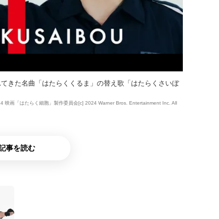
れてきた名曲「はたらくくるま」の替え歌「はたらくさいぼ
たらく細胞」製作委員会[c] 2024 Warner Bros. Entertainment Inc. All
記事を読む