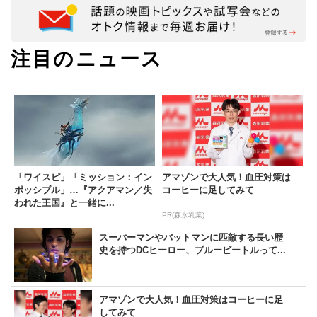
注目のニュース
「ワイスピ」「ミッション：イン
アマゾンで大人気！血圧対策は
ポッシブル」…『アクアマン／失
コーヒーに足してみて
われた王国』と一緒に...
PR(森永乳業)
スーパーマンやバットマンに匹敵する長い歴
史を持つDCヒーロー、ブルービートルって...
アマゾンで大人気！血圧対策はコーヒーに足
してみて