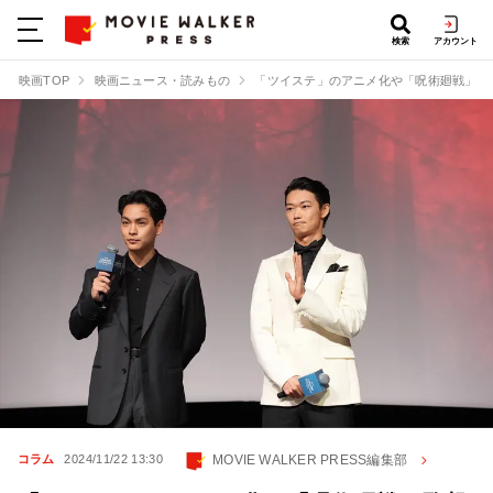
検索
アカウント
映画TOP
映画ニュース・読みもの
「ツイステ」のアニメ化や「呪術廻戦」監
MOVIE WALKER PRESS編集部
コラム
2024/11/22 13:30