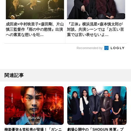
成田凌×中村映里子×森田剛、片山
『正体』横浜流星×森本慎太郎が
慎三監督作『雨の中の慾情』出演
対談。共演シーンでは「お互い言
への素直な想いを吐...
葉では言い表せないよ...
Recommended by
関連記事
柳楽優弥＆笠松将が登場！「ガンニ
劇場公開中の「SHOGUN 将軍」プ