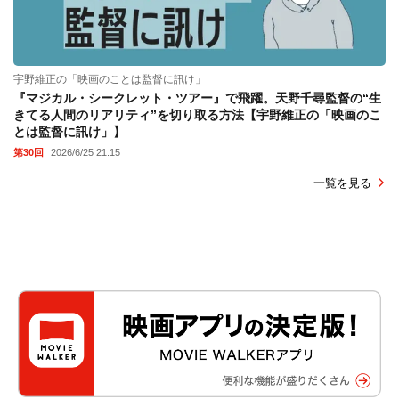
宇野維正の「映画のことは監督に訊け」
『マジカル・シークレット・ツアー』で飛躍。天野千尋監督の“生
きてる人間のリアリティ”を切り取る方法【宇野維正の「映画のこ
とは監督に訊け」】
第30回
2026/6/25 21:15
一覧を見る