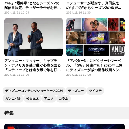
バル」“最終章”となるシーズン2の
ロデューサーが明かす、真田広之
配信日決定、ティザー予告がお披露
の“すごみ”からシーズン2の進捗ま
目に
で
2024/11/21 16:04
2024/11/16 11:30
アンソニー・マッキー、キャプテ
『アバター3』にピクサーやマーベ
ン・アメリカを受け継ぐ心境を語る
ル、「SW」関連作も！2025年以降
「スティーブとは違う形で敵を打ち
にディズニーが放つ新作映画＆シ
負かさないといけない」
リーズが続々発表
2024/11/21 13:00
2024/11/21 10:00
ディズニーコンテンツショーケース2024
ディズニー
ツイステ
ガンニバル
松田元太
アニメ
コラム
特集