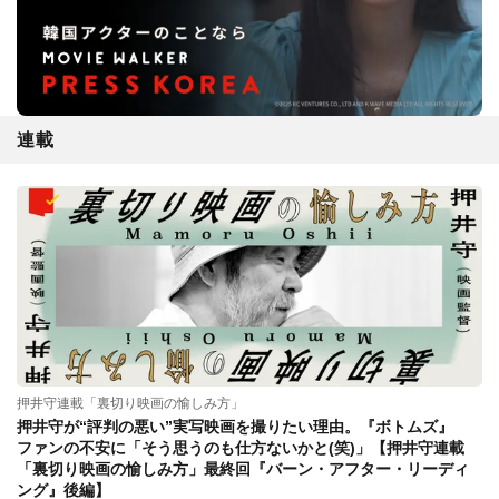
連載
押井守連載「裏切り映画の愉しみ方」
押井守が“評判の悪い”実写映画を撮りたい理由。『ボトムズ』
ファンの不安に「そう思うのも仕方ないかと(笑)」【押井守連載
「裏切り映画の愉しみ方」最終回『バーン・アフター・リーディ
ング』後編】