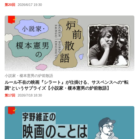
第20回
2026/6/17 19:30
小説家・榎本憲男の炉前散語
ルール不在の映画『シラート』が仕掛ける、サスペンスへの“転
調”というサプライズ【小説家・榎本憲男の炉前散語】
第17回
2026/7/18 18:30