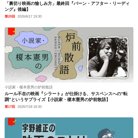
「裏切り映画の愉しみ方」最終回『バーン・アフター・リーディ
ング』後編】
第20回
2026/6/17 19:30
小説家・榎本憲男の炉前散語
ルール不在の映画『シラート』が仕掛ける、サスペンスへの“転
調”というサプライズ【小説家・榎本憲男の炉前散語】
第17回
2026/7/18 18:30