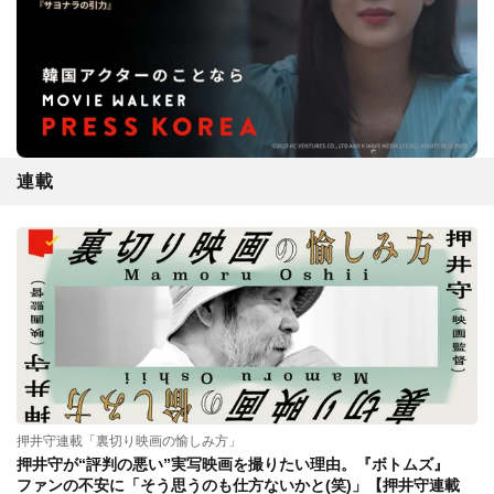
連載
押井守連載「裏切り映画の愉しみ方」
押井守が“評判の悪い”実写映画を撮りたい理由。『ボトムズ』
ファンの不安に「そう思うのも仕方ないかと(笑)」【押井守連載