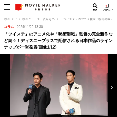
検索
アカウント
映画TOP
映画ニュース・読みもの
「ツイステ」のアニメ化や「呪術廻戦」監
コラム
2024/11/22 13:30
「ツイステ」のアニメ化や「呪術廻戦」監督の完全新作な
ど続々！ディズニープラスで配信される日本作品のライン
ナップが一挙発表(画像1/12)