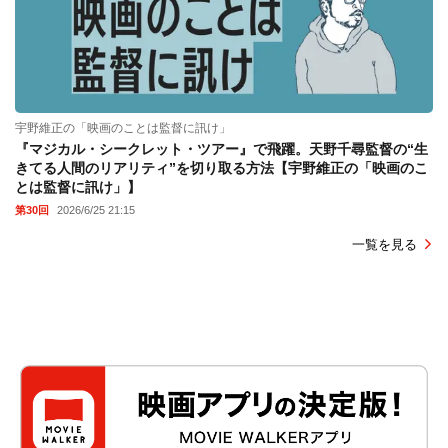
宇野維正の「映画のことは監督に訊け」
『マジカル・シークレット・ツアー』で飛躍。天野千尋監督の“生
きてる人間のリアリティ”を切り取る方法【宇野維正の「映画のこ
とは監督に訊け」】
第30回
2026/6/25 21:15
一覧を見る