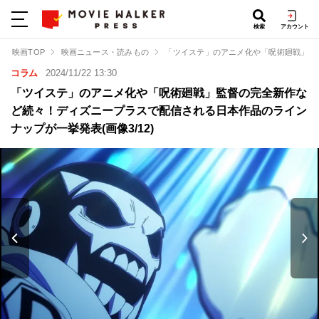
検索
アカウント
映画TOP
映画ニュース・読みもの
「ツイステ」のアニメ化や「呪術廻戦」監
コラム
2024/11/22 13:30
「ツイステ」のアニメ化や「呪術廻戦」監督の完全新作な
ど続々！ディズニープラスで配信される日本作品のライン
ナップが一挙発表(画像3/12)