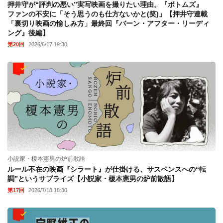
押井守が“評判の悪い”実写映画を撮りたい理由。『ボトムズ』
ファンの不安に「そう思うのも仕方ないかと(笑)」【押井守連載
「裏切り映画の愉しみ方」最終回『バーン・アフター・リーディ
ング』後編】
第20回
2026/6/17 19:30
小説家・榎本憲男の炉前散語
ルール不在の映画『シラート』が仕掛ける、サスペンスへの“転
調”というサプライズ【小説家・榎本憲男の炉前散語】
第17回
2026/7/18 18:30