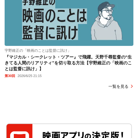
宇野維正の「映画のことは監督に訊け」
『マジカル・シークレット・ツアー』で飛躍。天野千尋監督の“生
きてる人間のリアリティ”を切り取る方法【宇野維正の「映画のこ
とは監督に訊け」】
第30回
2026/6/25 21:15
一覧を見る