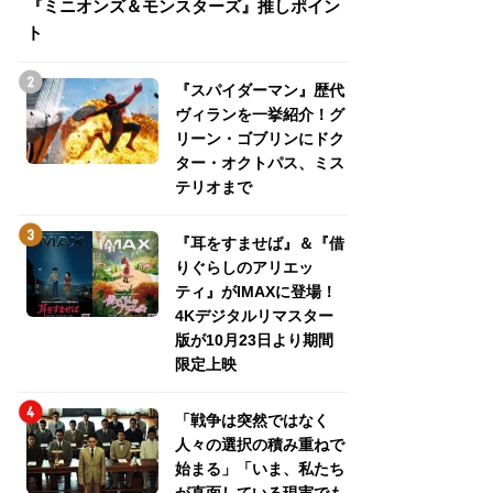
『ミニオンズ＆モンスターズ』推しポイン
トパス、ミステリ
ト
『スパイダーマン』歴代
ヴィランを一挙紹介！グ
リーン・ゴブリンにドク
ター・オクトパス、ミス
テリオまで
『耳をすませば』＆『借
りぐらしのアリエッ
ティ』がIMAXに登場！
4Kデジタルリマスター
版が10月23日より期間
限定上映
「戦争は突然ではなく
人々の選択の積み重ねで
始まる」「いま、私たち