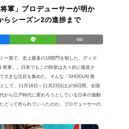
N 将軍」プロデューサーが明か
からシーズン2の進捗まで
ミー賞で、史上最多の18部門を制した、ディズ
N 将軍」。日本でもこの快挙は大々的に報道さ
大きな注目を集めた。そんな「SHOGUN 将
して、11月16日～11月23日(土)の8日間、全国
代から江戸時代に変わろうとしている日本の激動
たどって作られていったのか。プロデューサーの