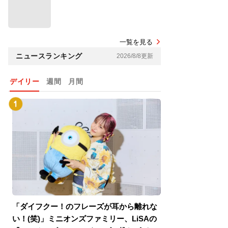
一覧を見る
ニュースランキング
2026/8/8更新
デイリー
週間
月間
「ダイフクー！のフレーズが耳から離れな
『スパイダーマン
い！(笑)」ミニオンズファミリー、LiSAの
介！グリーン・ゴ