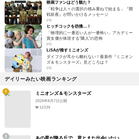
映画ファンはどう観た？
「戦争は人々の選択の積み重ねで始まる」『開
戦前夜』が問いかけるメッセージ
PR
ヒッチコックを彷彿…！
「物理的に一番近い人が一番怖い」アカデミー
賞女優が体現する“隣人”の恐怖
PR
LiSAが推すミニオンズ
ダイフクが耳から離れない！最新作『ミニオン
ズ＆モンスターズ』見どころは？
PR
デイリーみたい映画ランキング
ミニオンズ＆モンスターズ
2026年8月7日公開
12339
あの星が降る丘で、君とまた出会いたい。