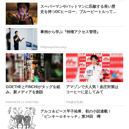
スーパーマンやバットマンに匹敵する長い歴
史を持つDCヒーロー、ブルービートルって...
事例から学ぶ『特権アクセス管理』
PR(KeeperSecurity)
GOETHEとFINCHIがタッグを組
アマゾンで大人気！血圧対策は
み、新メディアを創設
コーヒーに足してみて
PR(FINCHI on GOETHE)
PR(森永乳業)
アルコ＆ピース平子祐希、初の小説連載！
「ピンキー☆キャッチ」第34回 噂