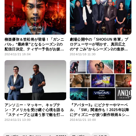
柳楽優弥＆笠松将が登場！「ガンニ
劇場公開中の「SHOGUN 将軍」プ
バル」“最終章”となるシーズン2の
ロデューサーが明かす、真田広之
配信日決定、ティザー予告がお披露
の“すごみ”からシーズン2の進捗ま
目に
で
2024/11/21 16:04
2024/11/16 11:30
アンソニー・マッキー、キャプテ
『アバター3』にピクサーやマーベ
ン・アメリカを受け継ぐ心境を語る
ル、「SW」関連作も！2025年以降
「スティーブとは違う形で敵を打ち
にディズニーが放つ新作映画＆シ
負かさないといけない」
リーズが続々発表
2024/11/21 13:00
2024/11/21 10:00