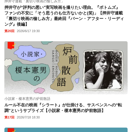
押井守連載「裏切り映画の愉しみ方」
押井守が“評判の悪い”実写映画を撮りたい理由。『ボトムズ』
ファンの不安に「そう思うのも仕方ないかと(笑)」【押井守連載
「裏切り映画の愉しみ方」最終回『バーン・アフター・リーディ
ング』後編】
第20回
2026/6/17 19:30
小説家・榎本憲男の炉前散語
ルール不在の映画『シラート』が仕掛ける、サスペンスへの“転
調”というサプライズ【小説家・榎本憲男の炉前散語】
第17回
2026/7/18 18:30