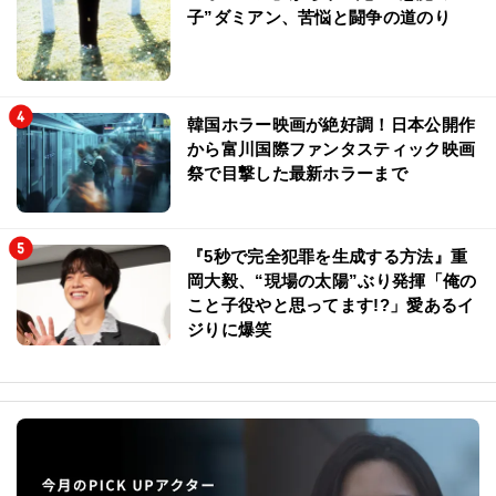
子”ダミアン、苦悩と闘争の道のり
韓国ホラー映画が絶好調！日本公開作
から富川国際ファンタスティック映画
祭で目撃した最新ホラーまで
『5秒で完全犯罪を生成する方法』重
岡大毅、“現場の太陽”ぶり発揮「俺の
こと子役やと思ってます!?」愛あるイ
ジりに爆笑