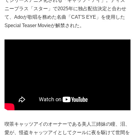
てシリーズアニメ化される「キャッツ・アイ」。ディズ
ニープラス「スター」で2025年に独占配信決定と合わせ
て、Adoが歌唱を務めた名曲「CAT'S EYE」を使用した
Special Teaser Movieが解禁された。
喫茶キャッツアイのオーナーである美人三姉妹の瞳、泪、
愛が、怪盗キャッツアイとしてクールに夜を駆けて世間を