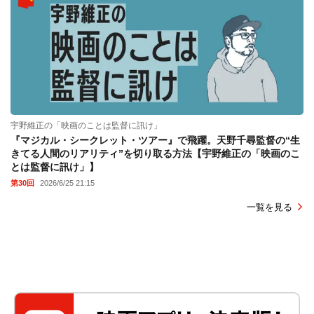
宇野維正の「映画のことは監督に訊け」
『マジカル・シークレット・ツアー』で飛躍。天野千尋監督の“生
きてる人間のリアリティ”を切り取る方法【宇野維正の「映画のこ
とは監督に訊け」】
第30回
2026/6/25 21:15
一覧を見る