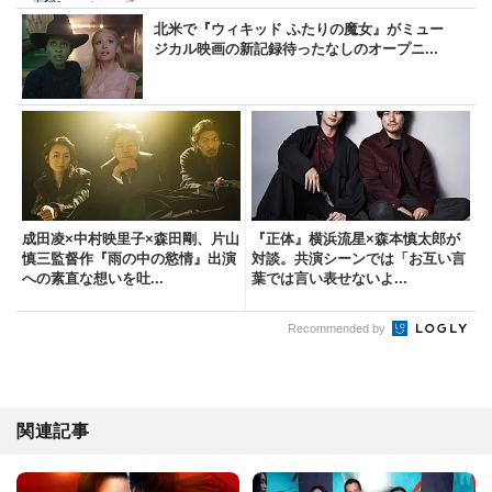
北米で『ウィキッド ふたりの魔女』がミュー
ジカル映画の新記録待ったなしのオープニ...
成田凌×中村映里子×森田剛、片山
『正体』横浜流星×森本慎太郎が
慎三監督作『雨の中の慾情』出演
対談。共演シーンでは「お互い言
への素直な想いを吐...
葉では言い表せないよ...
Recommended by
関連記事