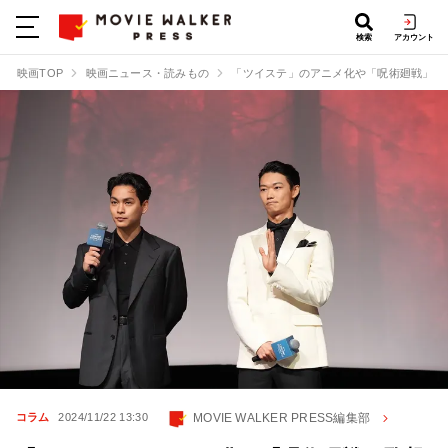
検索
アカウント
映画TOP
映画ニュース・読みもの
「ツイステ」のアニメ化や「呪術廻戦」監
MOVIE WALKER PRESS編集部
コラム
2024/11/22 13:30