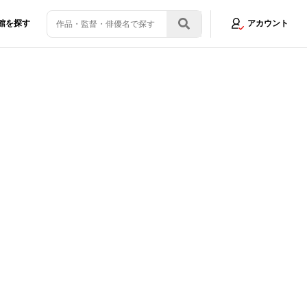
館を探す
アカウント
キャプテン・アメリカを受け継ぐ心境を語る「スティーブとは違う形で敵を