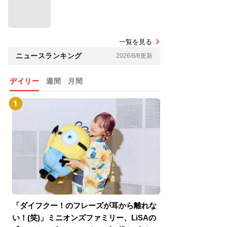
一覧を見る
ニュースランキング
2026/8/8更新
デイリー
週間
月間
「ダイフクー！のフレーズが耳から離れな
『スパイダーマン
い！(笑)」ミニオンズファミリー、LiSAの
介！グリーン・ゴ