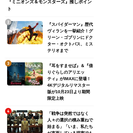
『ミニオンズ＆モンスターズ』推しポイン
トパス、ミステリ
ト
『スパイダーマン』歴代
ヴィランを一挙紹介！グ
リーン・ゴブリンにドク
ター・オクトパス、ミス
テリオまで
『耳をすませば』＆『借
りぐらしのアリエッ
ティ』がIMAXに登場！
4Kデジタルリマスター
版が10月23日より期間
限定上映
「戦争は突然ではなく
人々の選択の積み重ねで
始まる」「いま、私たち