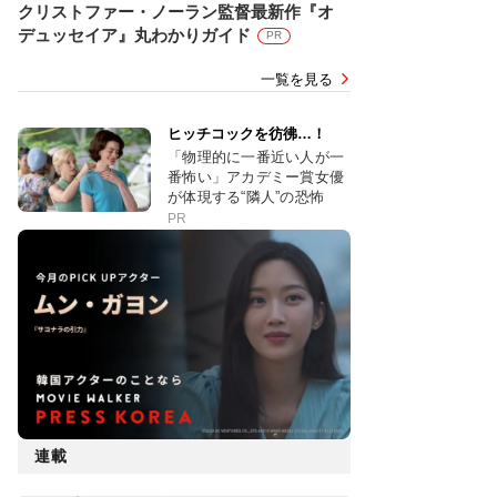
クリストファー・ノーラン監督最新作『オ
デュッセイア』丸わかりガイド
PR
一覧を見る
ヒッチコックを彷彿…！
「物理的に一番近い人が一
番怖い」アカデミー賞女優
が体現する“隣人”の恐怖
PR
連載