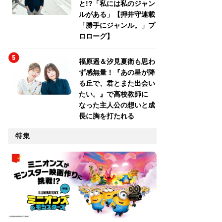
と!?「私には私のジャン
ルがある」【押井守連載
「勝手にジャンル。」プ
ロローグ】
福原遥＆汐見夏衛も思わ
ず感無量！『あの星が降
る丘で、君とまた出会い
たい。』で高校教師に
なった主人公の想いと成
長に胸を打たれる
特集