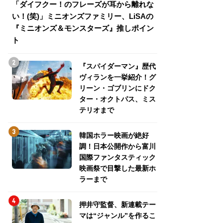
「ダイフクー！のフレーズが耳から離れな
『スパイダーマン
い！(笑)」ミニオンズファミリー、LiSAの
介！グリーン・ゴ
『ミニオンズ＆モンスターズ』推しポイン
トパス、ミステリ
ト
『スパイダーマン』歴代
ヴィランを一挙紹介！グ
リーン・ゴブリンにドク
ター・オクトパス、ミス
テリオまで
韓国ホラー映画が絶好
調！日本公開作から富川
国際ファンタスティック
映画祭で目撃した最新ホ
ラーまで
押井守監督、新連載テー
マは“ジャンル”を作るこ