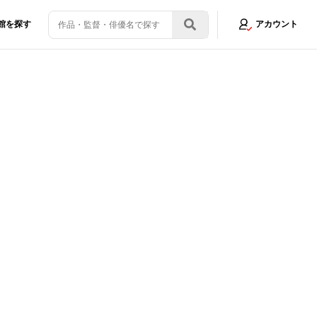
館を探す
アカウント
スで配信される日本作品のラインナップが一挙発表
画像2/12