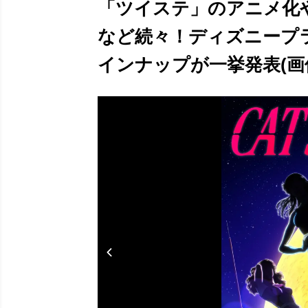
「ツイステ」のアニメ化
など続々！ディズニープ
インナップが一挙発表(画像2