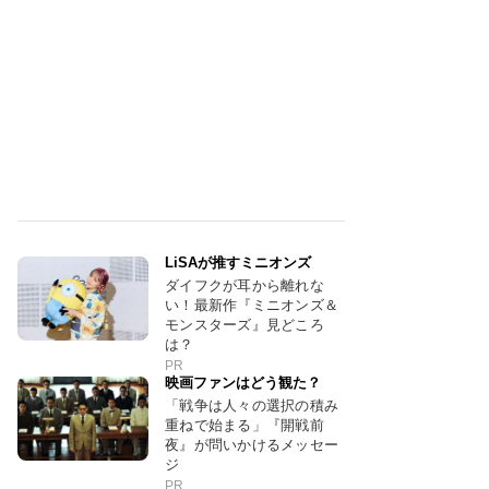
LiSAが推すミニオンズ
ダイフクが耳から離れな
い！最新作『ミニオンズ＆
モンスターズ』見どころ
は？
PR
映画ファンはどう観た？
「戦争は人々の選択の積み
重ねで始まる」『開戦前
夜』が問いかけるメッセー
ジ
PR