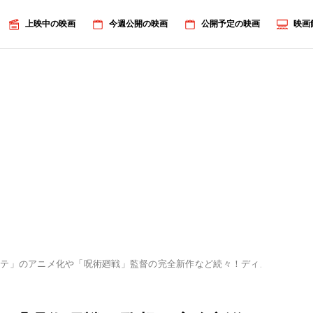
上映中の映画
今週公開の映画
公開予定の映画
映画
ステ」のアニメ化や「呪術廻戦」監督の完全新作など続々！ディズニープラ