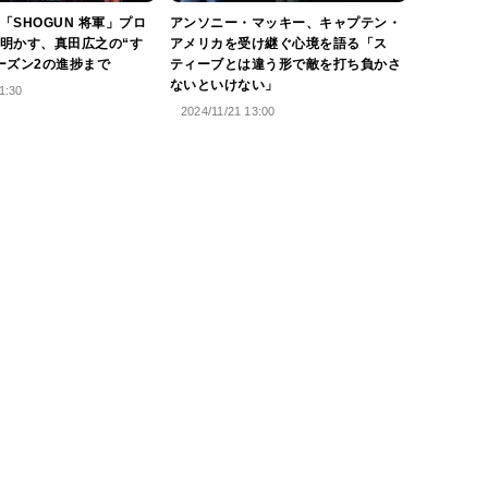
「SHOGUN 将軍」プロ
アンソニー・マッキー、キャプテン・
明かす、真田広之の“す
アメリカを受け継ぐ心境を語る「ス
ーズン2の進捗まで
ティーブとは違う形で敵を打ち負かさ
ないといけない」
1:30
2024/11/21 13:00