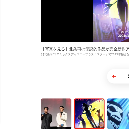
【写真を見る】北条司の伝説的作品が完全新作アニメに！S
[c]北条司/コアミックスディズニープラス「スター」で2025年独占