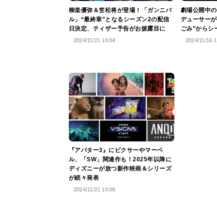
柳楽優弥＆笠松将が登場！「ガンニバ
劇場公開中の
ル」“最終章”となるシーズン2の配信
デューサーが
日決定、ティザー予告がお披露目に
ごみ”からシ
2024/11/21 16:04
2024/11/16 1
『アバター3』にピクサーやマーベ
ル、「SW」関連作も！2025年以降に
ディズニーが放つ新作映画＆シリーズ
が続々発表
2024/11/21 10:00