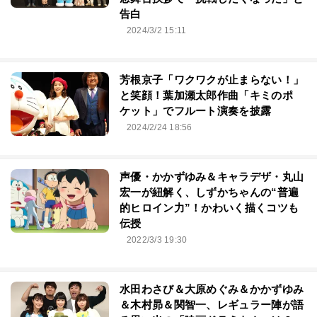
告白
2024/3/2 15:11
芳根京子「ワクワクが止まらない！」
と笑顔！葉加瀬太郎作曲「キミのポ
ケット」でフルート演奏を披露
2024/2/24 18:56
声優・かかずゆみ＆キャラデザ・丸山
宏一が紐解く、しずかちゃんの“普遍
的ヒロイン力”！かわいく描くコツも
伝授
2022/3/3 19:30
水田わさび＆大原めぐみ＆かかずゆみ
＆木村昴＆関智一、レギュラー陣が語