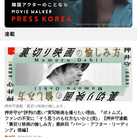
連載
押井守連載「裏切り映画の愉しみ方」
押井守が“評判の悪い”実写映画を撮りたい理由。『ボトムズ』
ファンの不安に「そう思うのも仕方ないかと(笑)」【押井守連載
「裏切り映画の愉しみ方」最終回『バーン・アフター・リーディ
ング』後編】