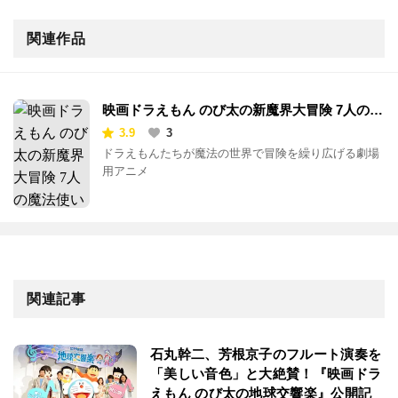
関連作品
映画ドラえもん のび太の新魔界大冒険 7人の魔
法使い
3.9
3
ドラえもんたちが魔法の世界で冒険を繰り広げる劇場
用アニメ
関連記事
石丸幹二、芳根京子のフルート演奏を
「美しい音色」と大絶賛！『映画ドラ
えもん のび太の地球交響楽』公開記