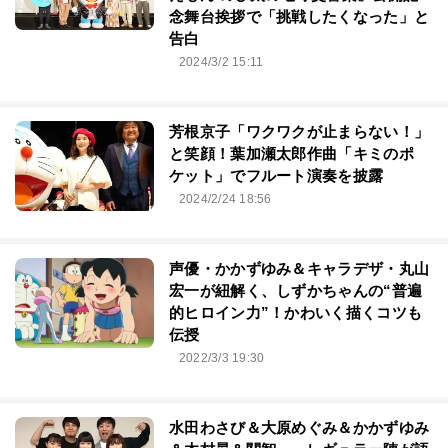
念舞台挨拶で「挑戦したくなった」と
告白
2024/3/2 15:11
芳根京子「ワクワクが止まらない！」
と笑顔！葉加瀬太郎作曲「キミのポ
ケット」でフルート演奏を披露
2024/2/24 18:56
声優・かかずゆみ＆キャラデザ・丸山
宏一が紐解く、しずかちゃんの“普遍
的ヒロイン力”！かわいく描くコツも
伝授
2022/3/3 19:30
水田わさび＆大原めぐみ＆かかずゆみ