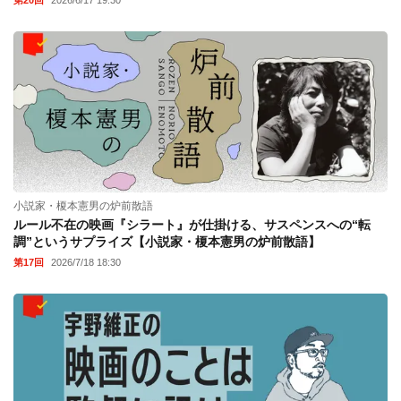
第20回
2026/6/17 19:30
小説家・榎本憲男の炉前散語
ルール不在の映画『シラート』が仕掛ける、サスペンスへの“転
調”というサプライズ【小説家・榎本憲男の炉前散語】
第17回
2026/7/18 18:30