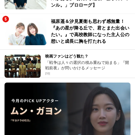
ンル。」プロローグ】
福原遥＆汐見夏衛も思わず感無量！
『あの星が降る丘で、君とまた出会い
たい。』で高校教師になった主人公の
想いと成長に胸を打たれる
映画ファンはどう観た？
「戦争は人々の選択の積み重ねで始まる」『開
戦前夜』が問いかけるメッセージ
PR