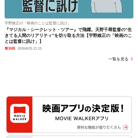
宇野維正の「映画のことは監督に訊け」
『マジカル・シークレット・ツアー』で飛躍。天野千尋監督の“生
きてる人間のリアリティ”を切り取る方法【宇野維正の「映画のこ
とは監督に訊け」】
第30回
2026/6/25 21:15
一覧を見る