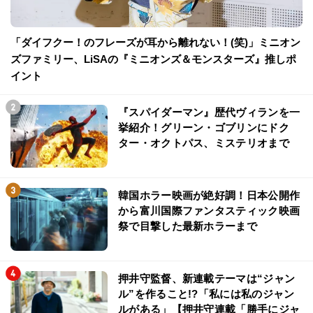
「ダイフクー！のフレーズが耳から離れない！(笑)」ミニオン
ズファミリー、LiSAの『ミニオンズ＆モンスターズ』推しポ
イント
『スパイダーマン』歴代ヴィランを一
挙紹介！グリーン・ゴブリンにドク
ター・オクトパス、ミステリオまで
韓国ホラー映画が絶好調！日本公開作
から富川国際ファンタスティック映画
祭で目撃した最新ホラーまで
押井守監督、新連載テーマは“ジャン
ル”を作ること!?「私には私のジャン
ルがある」【押井守連載「勝手にジャ