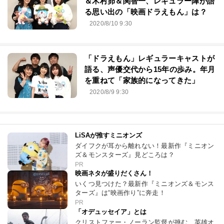
＆木村昴＆関智一、レギュラー陣が語
る思い出の「映画ドラえもん」は？
2020/8/10 9:30
「ドラえもん」レギュラーキャストが
語る、声優交代から15年の歩み。年月
を重ねて「家族的になってきた」
2020/8/9 9:30
LiSAが推すミニオンズ
ダイフクが耳から離れない！最新作『ミニオン
ズ＆モンスターズ』見どころは？
PR
映画ネタが盛りだくさん！
いくつ見つけた？最新作『ミニオンズ＆モンス
ターズ』は“映画作り”に奔走！
PR
「オデュッセイア」とは
クリストファー・ノーラン監督が挑む、英雄オ