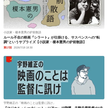
小説家・榎本憲男の炉前散語
ルール不在の映画『シラート』が仕掛ける、サスペンスへの“転
調”というサプライズ【小説家・榎本憲男の炉前散語】
第17回
2026/7/18 18:30
宇野維正の「映画のことは監督に訊け」
『マジカル・シークレット・ツアー』で飛躍。天野千尋監督の“生