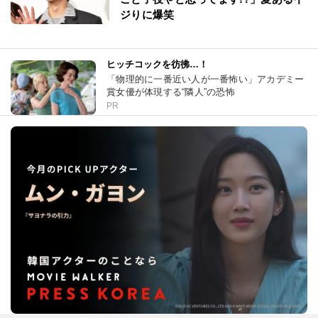
ジりに爆笑
ヒッチコックを彷彿…！
「物理的に一番近い人が一番怖い」アカデミー
賞女優が体現する“隣人”の恐怖
PR