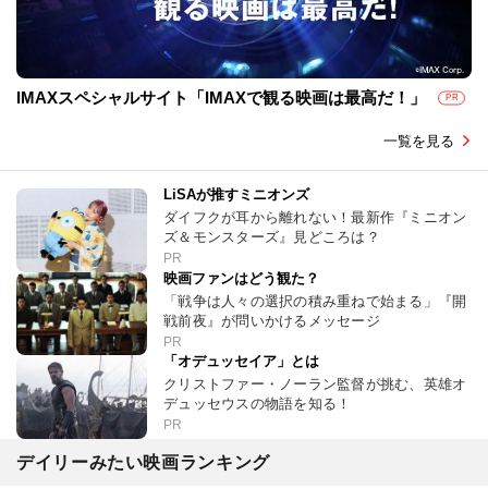
IMAXスペシャルサイト「IMAXで観る映画は最高だ！」
PR
一覧を見る
LiSAが推すミニオンズ
ダイフクが耳から離れない！最新作『ミニオン
ズ＆モンスターズ』見どころは？
PR
映画ファンはどう観た？
「戦争は人々の選択の積み重ねで始まる」『開
戦前夜』が問いかけるメッセージ
PR
「オデュッセイア」とは
クリストファー・ノーラン監督が挑む、英雄オ
デュッセウスの物語を知る！
PR
デイリーみたい映画ランキング