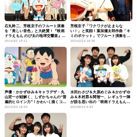
石丸幹二、芳根京子のフルート演奏
芳根京子「ワクワクが止まらな
を「美しい音色」と大絶賛！『映画
い！」と笑顔！葉加瀬太郎作曲「キ
ドラえもん のび太の地球交響楽』公
ミのポケット」でフルート演奏を披
開記念舞台挨拶で「挑戦したくなっ
露
2024/3/2 15:11
2024/2/24 18:56
た」と告白
声優・かかずゆみ＆キャラデザ・丸
水田わさび＆大原めぐみ＆かかずゆ
山宏一が紐解く、しずかちゃんの“普
み＆木村昴＆関智一、レギュラー陣
遍的ヒロイン力”！かわいく描くコツ
が語る思い出の「映画ドラえもん」
も伝授
は？
2022/3/3 19:30
2020/8/10 9:30