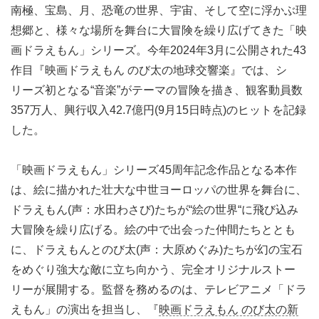
南極、宝島、月、恐竜の世界、宇宙、そして空に浮かぶ理
想郷と、様々な場所を舞台に大冒険を繰り広げてきた「映
画ドラえもん」シリーズ。今年2024年3月に公開された43
作目『映画ドラえもん のび太の地球交響楽』では、シ
リーズ初となる“音楽”がテーマの冒険を描き、観客動員数
357万人、興行収入42.7億円(9月15日時点)のヒットを記録
した。
「映画ドラえもん」シリーズ45周年記念作品となる本作
は、絵に描かれた壮大な中世ヨーロッパの世界を舞台に、
ドラえもん(声：水田わさび)たちが“絵の世界“に飛び込み
大冒険を繰り広げる。絵の中で出会った仲間たちととも
に、ドラえもんとのび太(声：大原めぐみ)たちが幻の宝石
をめぐり強大な敵に立ち向かう、完全オリジナルストー
リーが展開する。監督を務めるのは、テレビアニメ「ドラ
えもん」の演出を担当し、『
映画ドラえもん のび太の新