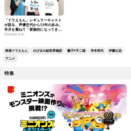
「ドラえもん」レギュラーキャスト
が語る、声優交代から15年の歩み。
年月を重ねて「家族的になってき
た」
2020/8/9 9:30
映画ドラえもん
のび太の絵世界物語
藤子F不二雄
寺本幸代
伊藤公志
アニメ
特集