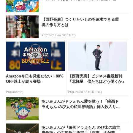
【西野亮廣】つくりたいものを追求できる環
境の作り方とは
PR(FINCHI on GOETHE)
Amazon今日も見逃せない！80%
【西野亮廣】ビジネス書最新刊
OFF以上が続々登場
『北極星 僕たちはどう働くか』
PR(Amazon)
PR(FINCHI on GOETHE)
あいみょんがドラえもん愛を歌う！『映画ド
ラえもん のび太の絵世界物語』挿入歌入り...
あいみょんが『映画ドラえもん のび太の絵世
界物語』の主題歌に決定！「正直、まだ夢...