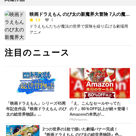
映画ドラえもん のび太の新魔界大冒険 7人の魔法
3.9
3
使い
ドラえもんたちが魔法の世界で冒険を繰り広げる劇場用
アニメ
注目のニュース
「映画ドラえもん」シリーズ45周
「え、こんなセールやってた
年記念作品『映画ドラえもん のび
の？」80％OFF以上が続々登場！
太の絵世界物語』...
Amazonの本気が...
PR(Amazon)
2つの世界の1枚で描いた劇場バナー完成！
『映画ドラえもん のび太の絵世界物語』色...