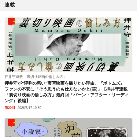
連載
押井守連載「裏切り映画の愉しみ方」
押井守が“評判の悪い”実写映画を撮りたい理由。『ボトムズ』
ファンの不安に「そう思うのも仕方ないかと(笑)」【押井守連載
「裏切り映画の愉しみ方」最終回『バーン・アフター・リーディ
ング』後編】
第20回
2026/6/17 19:30