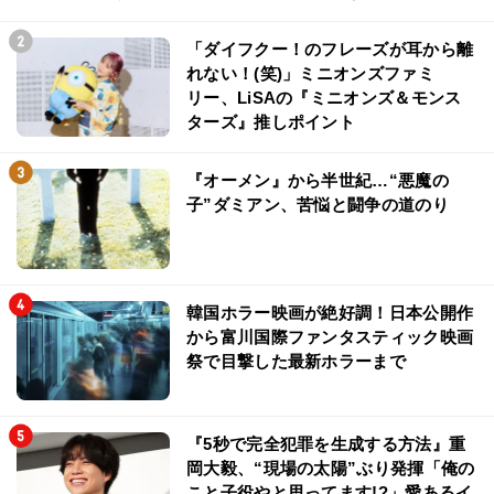
「ダイフクー！のフレーズが耳から離
れない！(笑)」ミニオンズファミ
リー、LiSAの『ミニオンズ＆モンス
ターズ』推しポイント
『オーメン』から半世紀…“悪魔の
子”ダミアン、苦悩と闘争の道のり
韓国ホラー映画が絶好調！日本公開作
から富川国際ファンタスティック映画
祭で目撃した最新ホラーまで
『5秒で完全犯罪を生成する方法』重
岡大毅、“現場の太陽”ぶり発揮「俺の
こと子役やと思ってます!?」愛あるイ