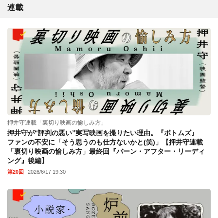
連載
押井守連載「裏切り映画の愉しみ方」
押井守が“評判の悪い”実写映画を撮りたい理由。『ボトムズ』
ファンの不安に「そう思うのも仕方ないかと(笑)」【押井守連載
「裏切り映画の愉しみ方」最終回『バーン・アフター・リーディ
ング』後編】
第20回
2026/6/17 19:30