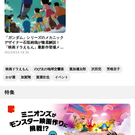
「ガンダム」シリーズのメカニック
デザイナー石垣純哉が徹底解説！
「映画ドラえもん」最新作登場メカ
へのこだわり
2022/3/16 19:30
映画ドラえもん
のび太の地球交響楽
葉加瀬太郎
沢田完
芳根京子
かが屋
加賀翔
賀屋壮也
イベント
特集