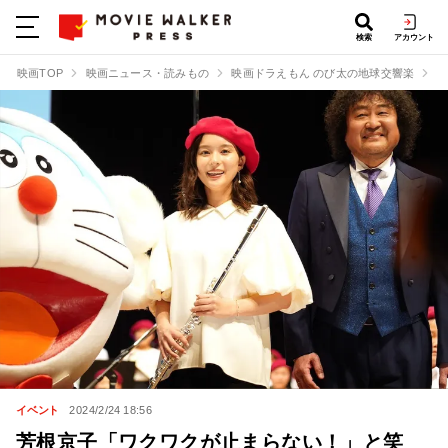
検索
アカウント
映画TOP
映画ニュース・読みもの
映画ドラえもん のび太の地球交響楽
芳
イベント
2024/2/24 18:56
芳根京子「ワクワクが止まらない！」と笑