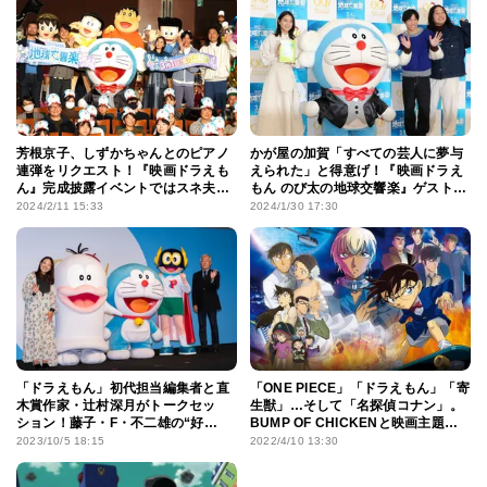
芳根京子、しずかちゃんとのピアノ
かが屋の加賀「すべての芸人に夢与
連弾をリクエスト！『映画ドラえも
えられた」と得意げ！『映画ドラえ
ん』完成披露イベントではスネ夫、
もん のび太の地球交響楽』ゲスト声
ジャイアンにモテモテ
優に抜擢
2024/2/11 15:33
2024/1/30 17:30
「ドラえもん」初代担当編集者と直
「ONE PIECE」「ドラえもん」「寄
木賞作家・辻村深月がトークセッ
生獣」…そして「名探偵コナン」。
ション！藤子・F・不二雄の“好
BUMP OF CHICKENと映画主題歌
き”にまつわるエピソードが明らかに
の親和性
2023/10/5 18:15
2022/4/10 13:30