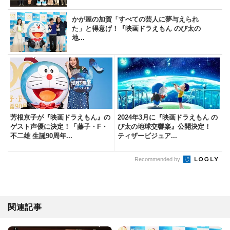
かが屋の加賀「すべての芸人に夢与えられ
た」と得意げ！『映画ドラえもん のび太の
地...
芳根京子が『映画ドラえもん』の
2024年3月に『映画ドラえもん の
ゲスト声優に決定！「藤子・F・
び太の地球交響楽』公開決定！
不二雄 生誕90周年...
ティザービジュア...
Recommended by
関連記事