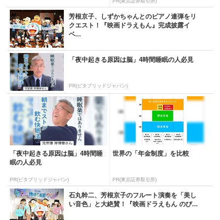
PR(東京証券取引所)
芳根京子、しずかちゃんとのピアノ連弾をリ
クエスト！『映画ドラえもん』完成披露イ
ベ...
「夜中起きる原因は脳」4時間睡眠の人必見
PR(ビタブリッドジャパン)
「夜中起きる原因は脳」4時間睡
世界の「年金制度」を比較
眠の人必見
PR(ビタブリッドジャパン)
PR(東京証券取引所)
石丸幹二、芳根京子のフルート演奏を「美し
い音色」と大絶賛！『映画ドラえもん のび...