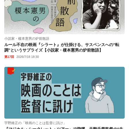
小説家・榎本憲男の炉前散語
ルール不在の映画『シラート』が仕掛ける、サスペンスへの“転
調”というサプライズ【小説家・榎本憲男の炉前散語】
第17回
2026/7/18 18:30
宇野維正の「映画のことは監督に訊け」