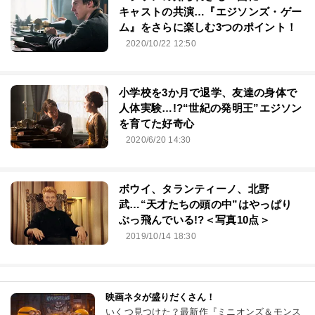
キャストの共演…『エジソンズ・ゲー
ム』をさらに楽しむ3つのポイント！
2020/10/22 12:50
小学校を3か月で退学、友達の身体で
人体実験…!?“世紀の発明王”エジソン
を育てた好奇心
2020/6/20 14:30
ボウイ、タランティーノ、北野
武…“天才たちの頭の中”はやっぱり
ぶっ飛んでいる!?＜写真10点＞
2019/10/14 18:30
映画ネタが盛りだくさん！
いくつ見つけた？最新作『ミニオンズ＆モンス