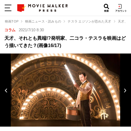
検索
アカウント
映画TOP
映画ニュース・読みもの
テスラ エジソンが恐れた天才
天才、そ
コラム
2021/7/10 8:30
天才、それとも異端!?発明家、二コラ・テスラを映画はど
う描いてきた？(画像16/17)