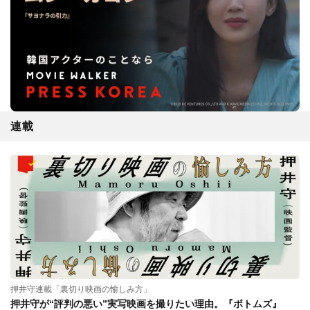
連載
押井守連載「裏切り映画の愉しみ方」
押井守が“評判の悪い”実写映画を撮りたい理由。『ボトムズ』