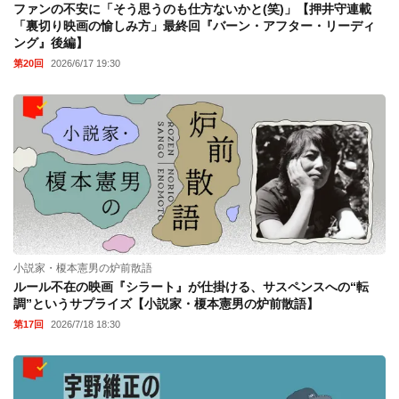
ファンの不安に「そう思うのも仕方ないかと(笑)」【押井守連載
「裏切り映画の愉しみ方」最終回『バーン・アフター・リーディ
ング』後編】
第20回
2026/6/17 19:30
小説家・榎本憲男の炉前散語
ルール不在の映画『シラート』が仕掛ける、サスペンスへの“転
調”というサプライズ【小説家・榎本憲男の炉前散語】
第17回
2026/7/18 18:30