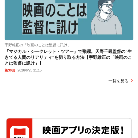
宇野維正の「映画のことは監督に訊け」
『マジカル・シークレット・ツアー』で飛躍。天野千尋監督の“生
きてる人間のリアリティ”を切り取る方法【宇野維正の「映画のこ
とは監督に訊け」】
第30回
2026/6/25 21:15
一覧を見る