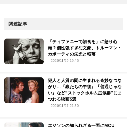
関連記事
『ティファニーで朝食を』に怒り心
頭？個性強すぎな文豪、トルーマン・
カポーティの栄光と転落
2020/11/29 19:45
犯人と人質の間に生まれる奇妙なつな
がり…『狼たちの午後』『普通じゃな
い』など“ストックホルム症候群”にま
つわる映画5選
2020/11/27 21:30
エジソンの知られざる一面にMCU