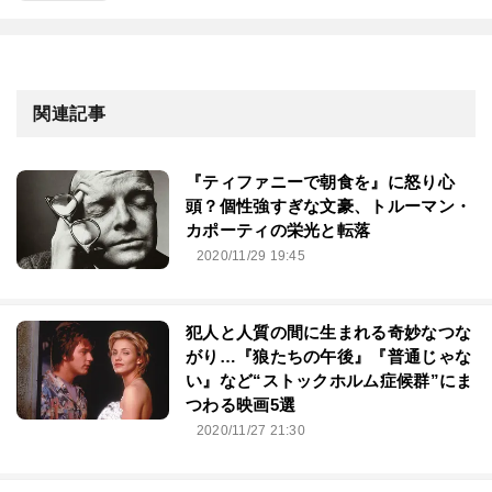
関連記事
『ティファニーで朝食を』に怒り心
頭？個性強すぎな文豪、トルーマン・
カポーティの栄光と転落
2020/11/29 19:45
犯人と人質の間に生まれる奇妙なつな
がり…『狼たちの午後』『普通じゃな
い』など“ストックホルム症候群”にま
つわる映画5選
2020/11/27 21:30