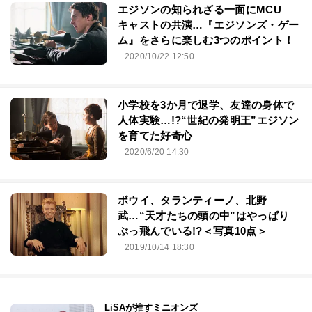
エジソンの知られざる一面にMCU
キャストの共演…『エジソンズ・ゲー
ム』をさらに楽しむ3つのポイント！
2020/10/22 12:50
小学校を3か月で退学、友達の身体で
人体実験…!?“世紀の発明王”エジソン
を育てた好奇心
2020/6/20 14:30
ボウイ、タランティーノ、北野
武…“天才たちの頭の中”はやっぱり
ぶっ飛んでいる!?＜写真10点＞
2019/10/14 18:30
LiSAが推すミニオンズ