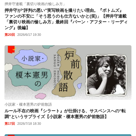
押井守連載「裏切り映画の愉しみ方」
押井守が“評判の悪い”実写映画を撮りたい理由。『ボトムズ』
ファンの不安に「そう思うのも仕方ないかと(笑)」【押井守連載
「裏切り映画の愉しみ方」最終回『バーン・アフター・リーディ
ング』後編】
第20回
2026/6/17 19:30
小説家・榎本憲男の炉前散語
ルール不在の映画『シラート』が仕掛ける、サスペンスへの“転
調”というサプライズ【小説家・榎本憲男の炉前散語】
第17回
2026/7/18 18:30