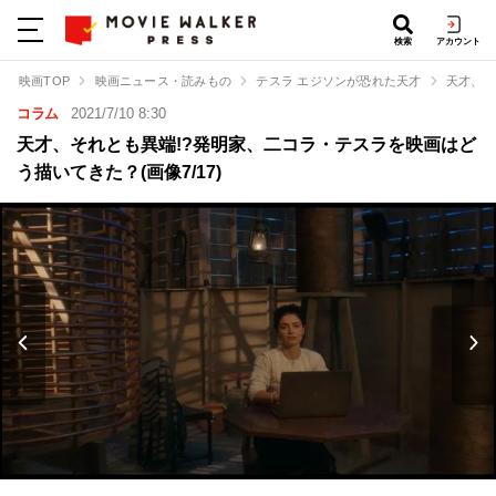
検索
アカウント
映画TOP
映画ニュース・読みもの
テスラ エジソンが恐れた天才
天才、そ
コラム
2021/7/10 8:30
天才、それとも異端!?発明家、二コラ・テスラを映画はど
う描いてきた？(画像7/17)