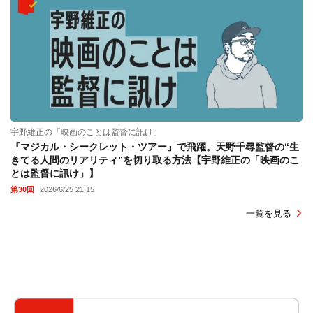
宇野維正の「映画のことは監督に訊け」
『マジカル・シークレット・ツアー』で飛躍。天野千尋監督の“生
きてる人間のリアリティ”を切り取る方法【宇野維正の「映画のこ
とは監督に訊け」】
第30回
2026/6/25 21:15
一覧を見る