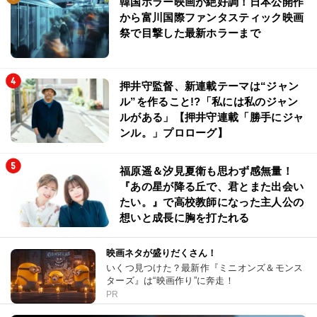
韓国ホラー映画が絶好調！日本公開作
から富川国際ファンタスティック映画
祭で目撃した最新ホラーまで
押井守監督、新連載テーマは“ジャン
ル”を作ること!?「私には私のジャン
ルがある」【押井守連載「勝手にジャ
ンル。」プロローグ】
福原遥＆汐見夏衛も思わず感無量！
『あの星が降る丘で、君とまた出会い
たい。』で高校教師になった主人公の
想いと成長に胸を打たれる
映画ネタが盛りだくさん！
いくつ見つけた？最新作『ミニオンズ＆モンス
ターズ』は“映画作り”に奔走！
PR