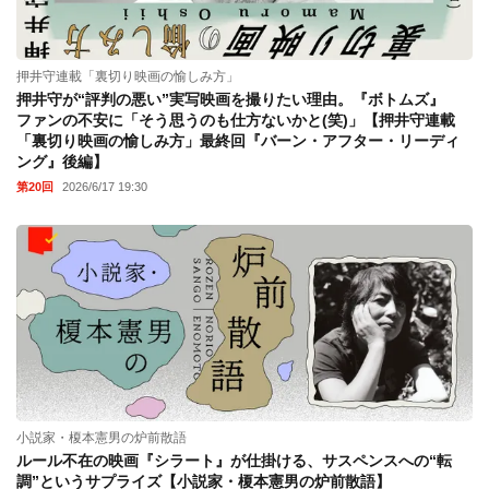
押井守連載「裏切り映画の愉しみ方」
押井守が“評判の悪い”実写映画を撮りたい理由。『ボトムズ』
ファンの不安に「そう思うのも仕方ないかと(笑)」【押井守連載
「裏切り映画の愉しみ方」最終回『バーン・アフター・リーディ
ング』後編】
第20回
2026/6/17 19:30
小説家・榎本憲男の炉前散語
ルール不在の映画『シラート』が仕掛ける、サスペンスへの“転
調”というサプライズ【小説家・榎本憲男の炉前散語】