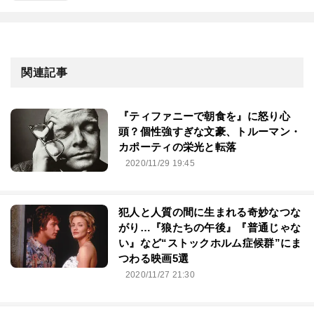
関連記事
『ティファニーで朝食を』に怒り心
頭？個性強すぎな文豪、トルーマン・
カポーティの栄光と転落
2020/11/29 19:45
犯人と人質の間に生まれる奇妙なつな
がり…『狼たちの午後』『普通じゃな
い』など“ストックホルム症候群”にま
つわる映画5選
2020/11/27 21:30