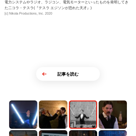
電力システムやラジオ、ラジコン、電気モーターといったものを発明してき
た二コラ・テスラ(『テスラ エジソンが恐れた天才』)
[c] Nikola Productions, Inc. 2020
記事を読む