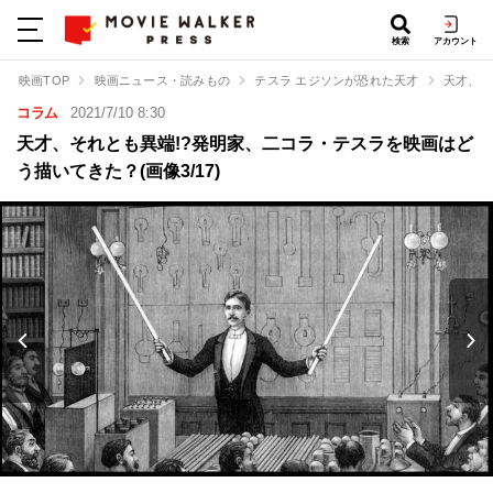
検索
アカウント
映画TOP
映画ニュース・読みもの
テスラ エジソンが恐れた天才
天才、そ
コラム
2021/7/10 8:30
天才、それとも異端!?発明家、二コラ・テスラを映画はど
う描いてきた？(画像3/17)