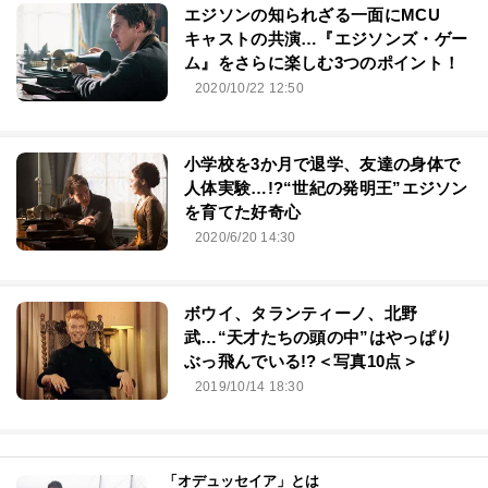
エジソンの知られざる一面にMCU
キャストの共演…『エジソンズ・ゲー
ム』をさらに楽しむ3つのポイント！
2020/10/22 12:50
小学校を3か月で退学、友達の身体で
人体実験…!?“世紀の発明王”エジソン
を育てた好奇心
2020/6/20 14:30
ボウイ、タランティーノ、北野
武…“天才たちの頭の中”はやっぱり
ぶっ飛んでいる!?＜写真10点＞
2019/10/14 18:30
「オデュッセイア」とは