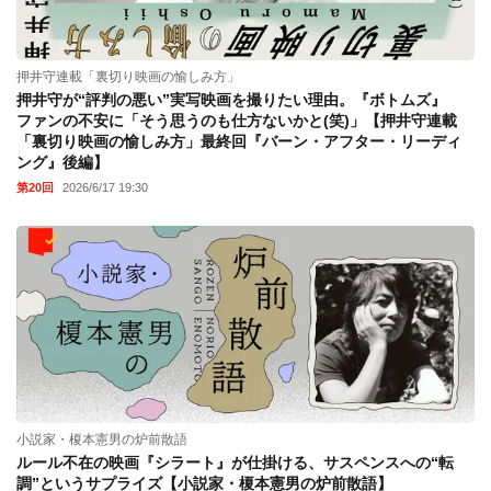
押井守連載「裏切り映画の愉しみ方」
押井守が“評判の悪い”実写映画を撮りたい理由。『ボトムズ』
ファンの不安に「そう思うのも仕方ないかと(笑)」【押井守連載
「裏切り映画の愉しみ方」最終回『バーン・アフター・リーディ
ング』後編】
第20回
2026/6/17 19:30
小説家・榎本憲男の炉前散語
ルール不在の映画『シラート』が仕掛ける、サスペンスへの“転
調”というサプライズ【小説家・榎本憲男の炉前散語】