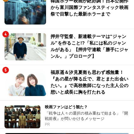
韓国ホラー映画が絶好調！日本公開作
から富川国際ファンタスティック映画
祭で目撃した最新ホラーまで
押井守監督、新連載テーマは“ジャン
ル”を作ること!?「私には私のジャン
ルがある」【押井守連載「勝手にジャ
ンル。」プロローグ】
福原遥＆汐見夏衛も思わず感無量！
『あの星が降る丘で、君とまた出会い
たい。』で高校教師になった主人公の
想いと成長に胸を打たれる
映画ファンはどう観た？
「戦争は人々の選択の積み重ねで始まる」『開
戦前夜』が問いかけるメッセージ
PR