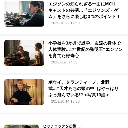
エジソンの知られざる一面にMCU
キャストの共演…『エジソンズ・ゲー
ム』をさらに楽しむ3つのポイント！
2020/10/22 12:50
小学校を3か月で退学、友達の身体で
人体実験…!?“世紀の発明王”エジソン
を育てた好奇心
2020/6/20 14:30
ボウイ、タランティーノ、北野
武…“天才たちの頭の中”はやっぱり
ぶっ飛んでいる!?＜写真10点＞
2019/10/14 18:30
ヒッチコックを彷彿…！