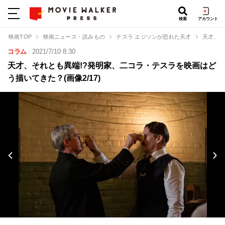
検索
アカウント
映画TOP
映画ニュース・読みもの
テスラ エジソンが恐れた天才
天才、そ
コラム
2021/7/10 8:30
天才、それとも異端!?発明家、二コラ・テスラを映画はど
う描いてきた？(画像2/17)