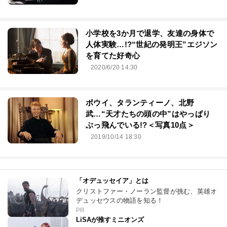
小学校を3か月で退学、友達の身体で
人体実験…!?“世紀の発明王”エジソン
を育てた好奇心
2020/6/20 14:30
ボウイ、タランティーノ、北野
武…“天才たちの頭の中”はやっぱり
ぶっ飛んでいる!?＜写真10点＞
2019/10/14 18:30
「オデュッセイア」とは
クリストファー・ノーラン監督が挑む、英雄オ
デュッセウスの物語を知る！
PR
LiSAが推すミニオンズ