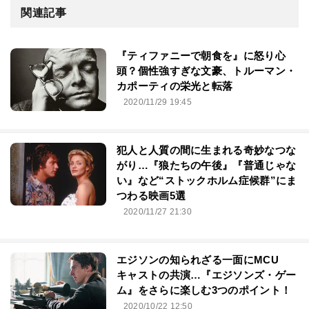
関連記事
『ティファニーで朝食を』に怒り心
頭？個性強すぎな文豪、トルーマン・
カポーティの栄光と転落
2020/11/29 19:45
犯人と人質の間に生まれる奇妙なつな
がり…『狼たちの午後』『普通じゃな
い』など“ストックホルム症候群”にま
つわる映画5選
2020/11/27 21:30
エジソンの知られざる一面にMCU
キャストの共演…『エジソンズ・ゲー
ム』をさらに楽しむ3つのポイント！
2020/10/22 12:50