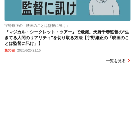
宇野維正の「映画のことは監督に訊け」
『マジカル・シークレット・ツアー』で飛躍。天野千尋監督の“生
きてる人間のリアリティ”を切り取る方法【宇野維正の「映画のこ
とは監督に訊け」】
第30回
2026/6/25 21:15
一覧を見る