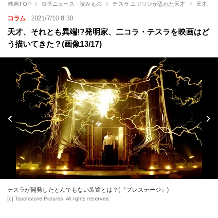
映画TOP
映画ニュース・読みもの
テスラ エジソンが恐れた天才
天才、そ
コラム
2021/7/10 8:30
天才、それとも異端!?発明家、二コラ・テスラを映画はど
う描いてきた？(画像13/17)
テスラが開発したとんでもない装置とは？(『プレステージ』)
[c] Touchstone Pictures. All rights reserved.