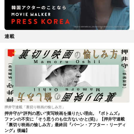
連載
押井守連載「裏切り映画の愉しみ方」
押井守が“評判の悪い”実写映画を撮りたい理由。『ボトムズ』
ファンの不安に「そう思うのも仕方ないかと(笑)」【押井守連載
「裏切り映画の愉しみ方」最終回『バーン・アフター・リーディ
ング』後編】