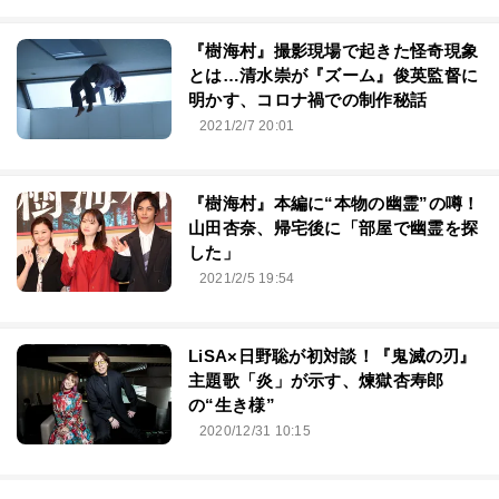
『樹海村』撮影現場で起きた怪奇現象
とは…清水崇が『ズーム』俊英監督に
明かす、コロナ禍での制作秘話
2021/2/7 20:01
『樹海村』本編に“本物の幽霊”の噂！
山田杏奈、帰宅後に「部屋で幽霊を探
した」
2021/2/5 19:54
LiSA×日野聡が初対談！『鬼滅の刃』
主題歌「炎」が示す、煉獄杏寿郎
の“生き様”
2020/12/31 10:15