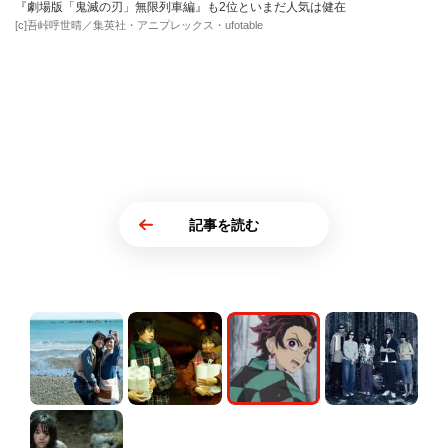
『劇場版「鬼滅の刃」無限列車編』も2位といまだ人気は健在
[c]吾峠呼世晴／集英社・アニプレックス・ufotable
記事を読む