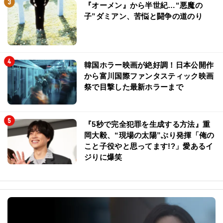
『オーメン』から半世紀…“悪魔の
子”ダミアン、苦悩と闘争の道のり
韓国ホラー映画が絶好調！日本公開作
から富川国際ファンタスティック映画
祭で目撃した最新ホラーまで
『5秒で完全犯罪を生成する方法』重
岡大毅、“現場の太陽”ぶり発揮「俺の
こと子役やと思ってます!?」愛あるイ
ジりに爆笑