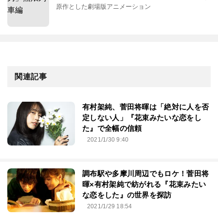
原作とした劇場版アニメーション
関連記事
有村架純、菅田将暉は「絶対に人を否
定しない人」『花束みたいな恋をし
た』で全幅の信頼
2021/1/30 9:40
調布駅や多摩川周辺でもロケ！菅田将
暉×有村架純で紡がれる『花束みたい
な恋をした』の世界を探訪
2021/1/29 18:54