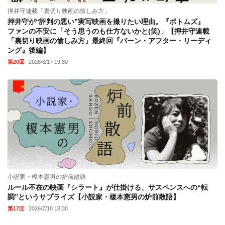
押井守連載「裏切り映画の愉しみ方」
押井守が“評判の悪い”実写映画を撮りたい理由。『ボトムズ』
ファンの不安に「そう思うのも仕方ないかと(笑)」【押井守連載
「裏切り映画の愉しみ方」最終回『バーン・アフター・リーディ
ング』後編】
第20回
2026/6/17 19:30
小説家・榎本憲男の炉前散語
ルール不在の映画『シラート』が仕掛ける、サスペンスへの“転
調”というサプライズ【小説家・榎本憲男の炉前散語】
第17回
2026/7/18 18:30