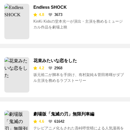
Endless SHOCK
4.8
3673
KinKi Kidsの堂本光一が演出・主演を務めるミュージ
カル作品を劇場上映
花束みたいな恋をした
4.2
2968
坂元裕二が脚本を手掛け、有村架純＆菅田将暉がダブ
ル主演を務めるラブストーリー
劇場版「鬼滅の刃」無限列車編
4.6
61642
テレビアニメ化もされた吾峠呼世晴による人気漫画を