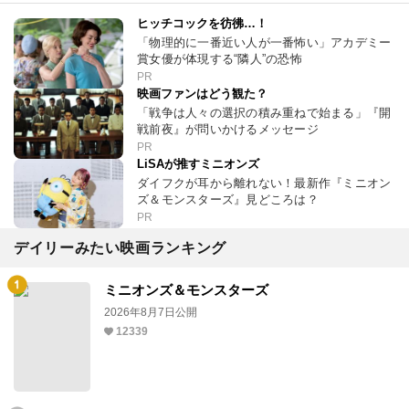
ヒッチコックを彷彿…！
「物理的に一番近い人が一番怖い」アカデミー
賞女優が体現する“隣人”の恐怖
PR
映画ファンはどう観た？
「戦争は人々の選択の積み重ねで始まる」『開
戦前夜』が問いかけるメッセージ
PR
LiSAが推すミニオンズ
ダイフクが耳から離れない！最新作『ミニオン
ズ＆モンスターズ』見どころは？
PR
デイリーみたい映画ランキング
ミニオンズ＆モンスターズ
2026年8月7日公開
12339