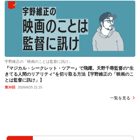
宇野維正の「映画のことは監督に訊け」
『マジカル・シークレット・ツアー』で飛躍。天野千尋監督の“生
きてる人間のリアリティ”を切り取る方法【宇野維正の「映画のこ
とは監督に訊け」】
第30回
2026/6/25 21:15
一覧を見る