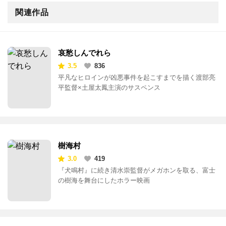
関連作品
哀愁しんでれら
3.5
836
平凡なヒロインが凶悪事件を起こすまでを描く渡部亮
平監督×土屋太鳳主演のサスペンス
樹海村
3.0
419
『犬鳴村』に続き清水崇監督がメガホンを取る、富士
の樹海を舞台にしたホラー映画