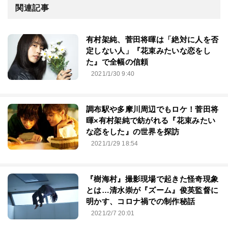
関連記事
有村架純、菅田将暉は「絶対に人を否
定しない人」『花束みたいな恋をし
た』で全幅の信頼
2021/1/30 9:40
調布駅や多摩川周辺でもロケ！菅田将
暉×有村架純で紡がれる『花束みたい
な恋をした』の世界を探訪
2021/1/29 18:54
『樹海村』撮影現場で起きた怪奇現象