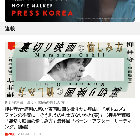
連載
押井守連載「裏切り映画の愉しみ方」
押井守が“評判の悪い”実写映画を撮りたい理由。『ボトムズ』