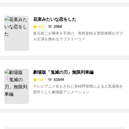
4.8
3673
KinKi Kidsの堂本光一が演出・主演を務めるミュージ
カル作品を劇場上映
花束みたいな恋をした
4.2
2968
坂元裕二が脚本を手掛け、有村架純＆菅田将暉がダブ
ル主演を務めるラブストーリー
劇場版「鬼滅の刃」無限列車編
4.6
61644
テレビアニメ化もされた吾峠呼世晴による人気漫画を
原作とした劇場版アニメーション