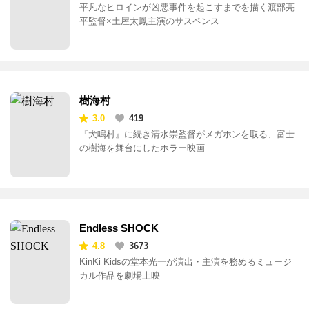
哀愁しんでれら
3.5
836
平凡なヒロインが凶悪事件を起こすまでを描く渡部亮
平監督×土屋太鳳主演のサスペンス
樹海村
3.0
419
『犬鳴村』に続き清水崇監督がメガホンを取る、富士
の樹海を舞台にしたホラー映画
Endless SHOCK