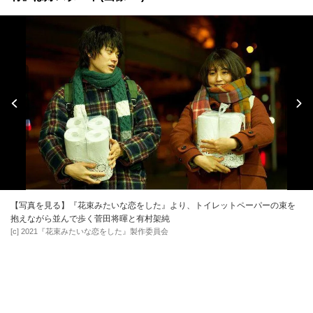
映画TOP
映画ニュース・読みもの
樹海村
『花束みたいな恋をした』が2
映画ニュース
2021/2/9 22:00
『花束みたいな恋をした』が2週連続1位に！話題作『樹海
村』は好スタート(画像2/5)
【写真を見る】『花束みたいな恋をした』より、トイレットペーパーの束を
抱えながら並んで歩く菅田将暉と有村架純
[c]️ 2021『花束みたいな恋をした』製作委員会