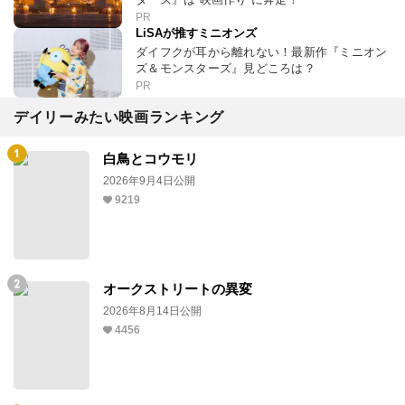
クリストファー・ノーラン監督が挑む、英雄オ
デュッセウスの物語を知る！
PR
映画ネタが盛りだくさん！
いくつ見つけた？最新作『ミニオンズ＆モンス
ターズ』は“映画作り”に奔走！
PR
LiSAが推すミニオンズ
ダイフクが耳から離れない！最新作『ミニオン
ズ＆モンスターズ』見どころは？
PR
デイリーみたい映画ランキング
白鳥とコウモリ
2026年9月4日公開
9219
オークストリートの異変
2026年8月14日公開