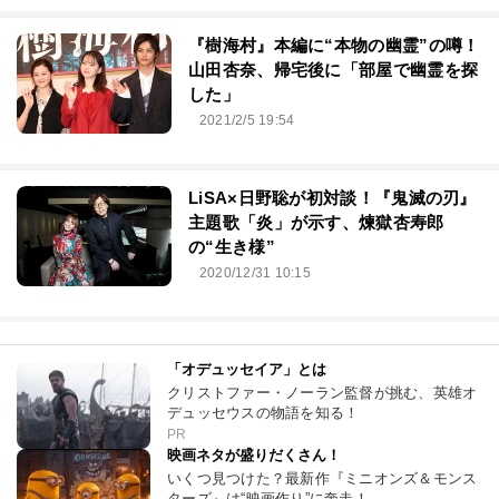
とは…清水崇が『ズーム』俊英監督に
明かす、コロナ禍での制作秘話
2021/2/7 20:01
『樹海村』本編に“本物の幽霊”の噂！
山田杏奈、帰宅後に「部屋で幽霊を探
した」
2021/2/5 19:54
LiSA×日野聡が初対談！『鬼滅の刃』
主題歌「炎」が示す、煉獄杏寿郎
の“生き様”
2020/12/31 10:15
「オデュッセイア」とは