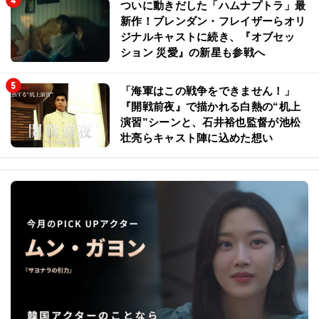
「ストレンジャー・シングス」でブレ
イクした世代トップのセイディー・シ
ンクとは？
ついに動きだした「ハムナプトラ」最
新作！ブレンダン・フレイザーらオリ
ジナルキャストに続き、『オブセッ
ション 災愛』の新星も参戦へ
「海軍はこの戦争をできません！」
『開戦前夜』で描かれる白熱の“机上
演習”シーンと、石井裕也監督が池松
壮亮らキャスト陣に込めた想い