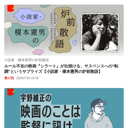
ファンの不安に「そう思うのも仕方ないかと(笑)」【押井守連載
「裏切り映画の愉しみ方」最終回『バーン・アフター・リーディ
ング』後編】
第20回
2026/6/17 19:30
小説家・榎本憲男の炉前散語
ルール不在の映画『シラート』が仕掛ける、サスペンスへの“転
調”というサプライズ【小説家・榎本憲男の炉前散語】
第17回
2026/7/18 18:30