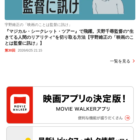
宇野維正の「映画のことは監督に訊け」
『マジカル・シークレット・ツアー』で飛躍。天野千尋監督の“生
きてる人間のリアリティ”を切り取る方法【宇野維正の「映画のこ
とは監督に訊け」】
第30回
2026/6/25 21:15
一覧を見る