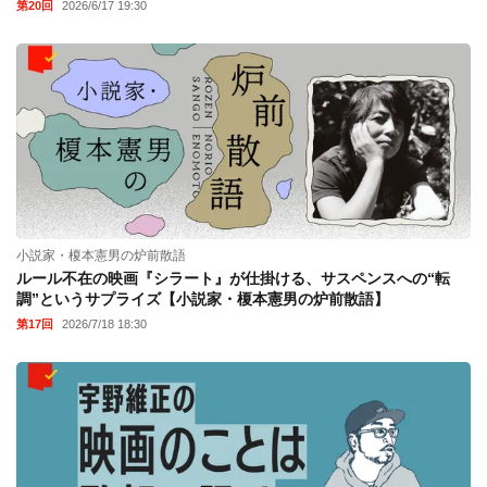
第20回
2026/6/17 19:30
小説家・榎本憲男の炉前散語
ルール不在の映画『シラート』が仕掛ける、サスペンスへの“転
調”というサプライズ【小説家・榎本憲男の炉前散語】
第17回
2026/7/18 18:30