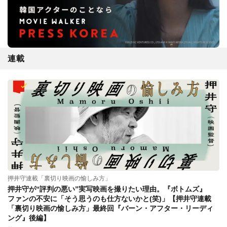
連載
押井守連載「裏切り映画の愉しみ方」
押井守が“評判の悪い”実写映画を撮りたい理由。『ボトムズ』
ファンの不安に「そう思うのも仕方ないかと(笑)」【押井守連載
「裏切り映画の愉しみ方」最終回『バーン・アフター・リーディ
ング』後編】