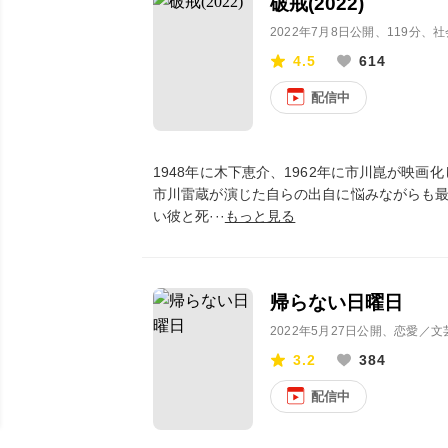
破戒(2022)
2022年7月8日公開
、119分、
4.5
614
配信中
1948年に木下恵介、1962年に市川崑が映
市川雷蔵が演じた自らの出自に悩みながらも
い彼と死···
もっと見る
帰らない日曜日
2022年5月27日公開
、恋愛／文
3.2
384
配信中