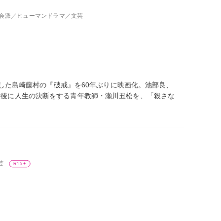
社会派／ヒューマンドラマ／文芸
画化した島崎藤村の『破戒』を60年ぶりに映画化。池部良、
最後に人生の決断をする青年教師・瀬川丑松を、「殺さな
芸
R15+