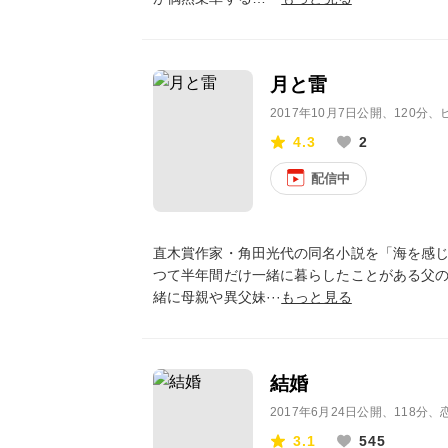
月と雷
2017年10月7日公開
、120分
4.3
2
配信中
直木賞作家・角田光代の同名小説を「海を感
つて半年間だけ一緒に暮らしたことがある父の
緒に母親や異父妹···
もっと見る
結婚
2017年6月24日公開
、118分、
3.1
545