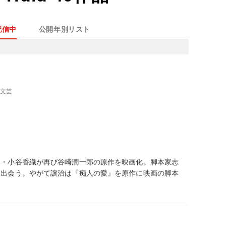
配信中
公開年別リスト
、文芸
本・小谷香織が再び谷崎潤一郎の原作を映画化。脚本家志
と出会う。やがて譲治は『痴人の愛』を原作に映画の脚本