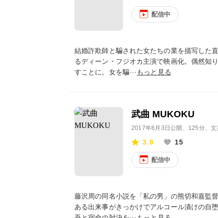
配信中
結婚詐欺師と騙された女たちの業を描写した
るディーン・フジオカ主演で映画化。偶然知
すことに。女を騙···
もっと見る
武曲 MUKOKU
2017年6月3日公開
、125分、文
3.9
15
配信中
藤沢周の同名小説を「私の男」の熊切和嘉監
ある出来事がきっかけでアルコール漬けの自
吾と宿命の対決を···
もっと見る