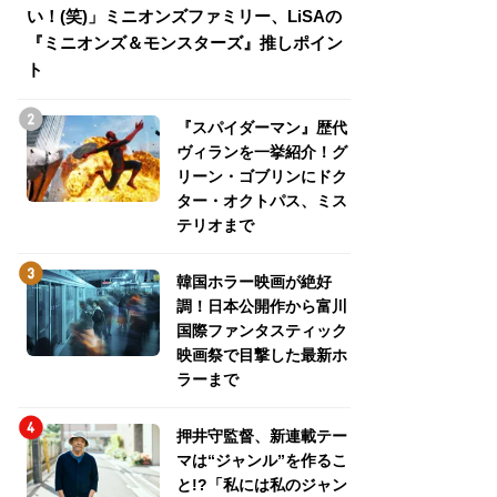
い！(笑)」ミニオンズファミリー、LiSAの
介！グリーン・ゴ
『ミニオンズ＆モンスターズ』推しポイン
トパス、ミステリ
ト
『スパイダーマン』歴代
ヴィランを一挙紹介！グ
リーン・ゴブリンにドク
ター・オクトパス、ミス
テリオまで
韓国ホラー映画が絶好
調！日本公開作から富川
国際ファンタスティック
映画祭で目撃した最新ホ
ラーまで
押井守監督、新連載テー
マは“ジャンル”を作るこ
と!?「私には私のジャン