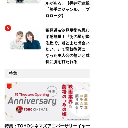
ルがある」【押井守連載
「勝手にジャンル。」プ
ロローグ】
福原遥＆汐見夏衛も思わ
ず感無量！『あの星が降
る丘で、君とまた出会い
たい。』で高校教師に
なった主人公の想いと成
長に胸を打たれる
特集
特集：TOHOシネマズアニバーサリーイヤー