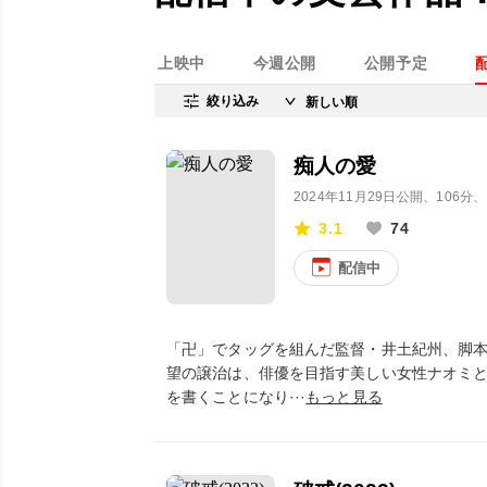
上映中
今週公開
公開予定
絞り込み
痴人の愛
2024年11月29日公開
、106分
3.1
74
配信中
「卍」でタッグを組んだ監督・井土紀州、脚
望の譲治は、俳優を目指す美しい女性ナオミ
を書くことになり···
もっと見る