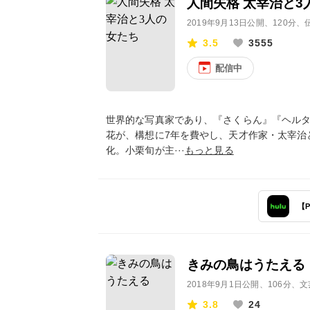
人間失格 太宰治と3
2019年9月13日公開
、120分
3.5
3555
配信中
世界的な写真家であり、『さくらん』『ヘル
花が、構想に7年を費やし、天才作家・太宰治
化。小栗旬が主···
もっと見る
【
きみの鳥はうたえる
2018年9月1日公開
、106分、
3.8
24