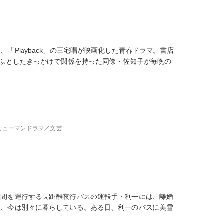
「Playback」の三宅唱が映画化した青春ドラマ。書店
。ふとしたきっかけで関係を持った同僚・佐知子が毎晩の
、ヒューマンドラマ／文芸
京間を運行する長距離夜行バスの運転手・利一には、離婚
が、今は別々に暮らしている。ある日、利一のバスに美雪