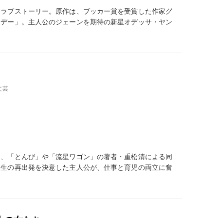
たラブストーリー。原作は、ブッカー賞を受賞した作家グ
ンデー」。主人公のジェーンを期待の新星オデッサ・ヤン
文芸
り、「とんび」や「流星ワゴン」の著者・重松清による同
人生の再出発を決意した主人公が、仕事と育児の両立に奮