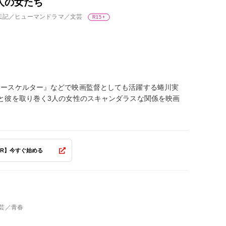
人の女たち
、伝記／ヒューマンドラマ／文芸
R15+
タースケルター』などで映画監督としても活躍する蜷川実
と彼を取り巻く3人の女性のスキャンダラスな関係を映画
PR】今すぐ始める
文芸／青春