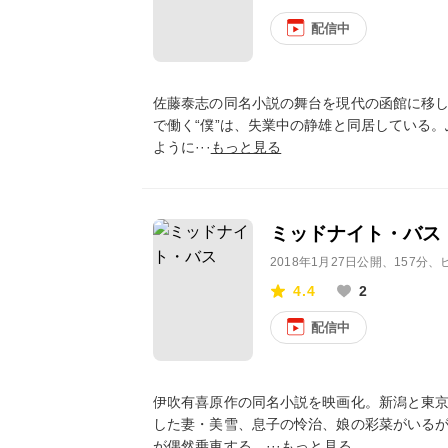
配信中
佐藤泰志の同名小説の舞台を現代の函館に移し、
で働く“僕”は、失業中の静雄と同居している
ように···
もっと見る
ミッドナイト・バス
2018年1月27日公開
、157分
4.4
2
配信中
伊吹有喜原作の同名小説を映画化。新潟と東
した妻・美雪、息子の怜治、娘の彩菜がいる
が偶然乗車する…···
もっと見る