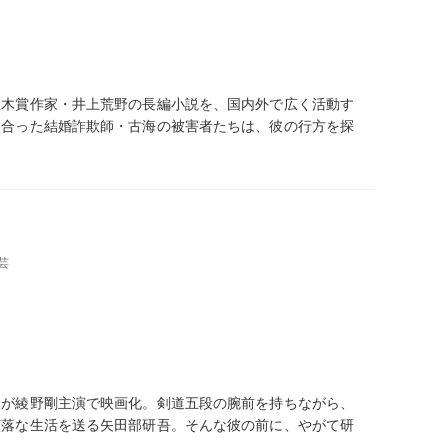
直木賞作家・井上荒野の長編小説を、国内外で広く活動す
り合った結婚詐欺師・古海の被害者たちは、彼の行方を探
芸
督が綾野剛主演で映画化。剣道五段の腕前を持ちながら、
堕落な生活を送る矢田部研吾。そんな彼の前に、やがて研