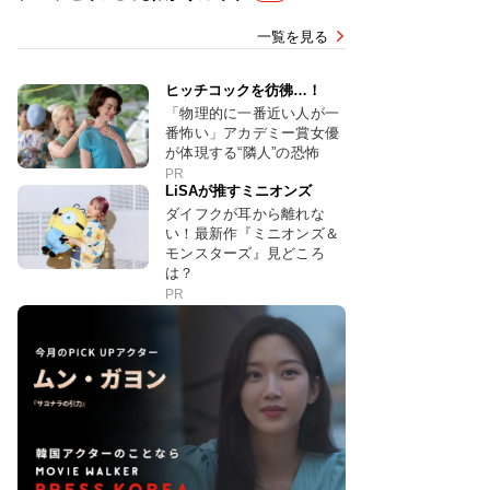
一覧を見る
ヒッチコックを彷彿…！
「物理的に一番近い人が一
番怖い」アカデミー賞女優
が体現する“隣人”の恐怖
PR
LiSAが推すミニオンズ
ダイフクが耳から離れな
い！最新作『ミニオンズ＆
モンスターズ』見どころ
は？
PR