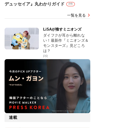
デュッセイア』丸わかりガイド
PR
一覧を見る
LiSAが推すミニオンズ
ダイフクが耳から離れな
い！最新作『ミニオンズ＆
モンスターズ』見どころ
は？
PR
連載