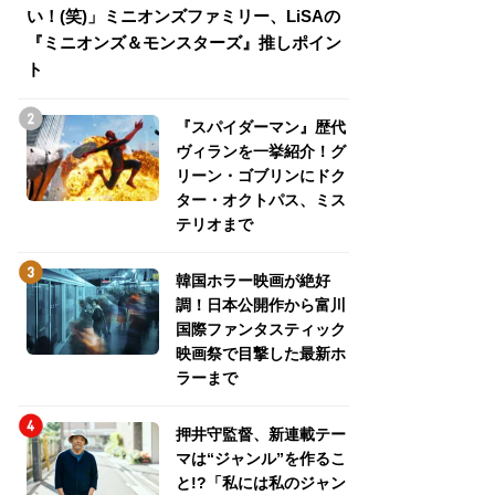
い！(笑)」ミニオンズファミリー、LiSAの
介！グリーン・ゴ
『ミニオンズ＆モンスターズ』推しポイン
トパス、ミステリ
ト
『スパイダーマン』歴代
ヴィランを一挙紹介！グ
リーン・ゴブリンにドク
ター・オクトパス、ミス
テリオまで
韓国ホラー映画が絶好
調！日本公開作から富川
国際ファンタスティック
映画祭で目撃した最新ホ
ラーまで
押井守監督、新連載テー
マは“ジャンル”を作るこ
と!?「私には私のジャン