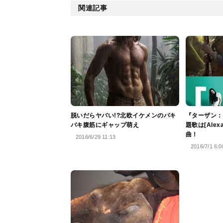
関連記事
脱いだらヤバい!?北欧イケメンのバキ
『ターザン：
バキ腹筋にギャップ萌え
題歌は[Alex
曲！
2016/6/29 11:13
2016/7/1 6:0