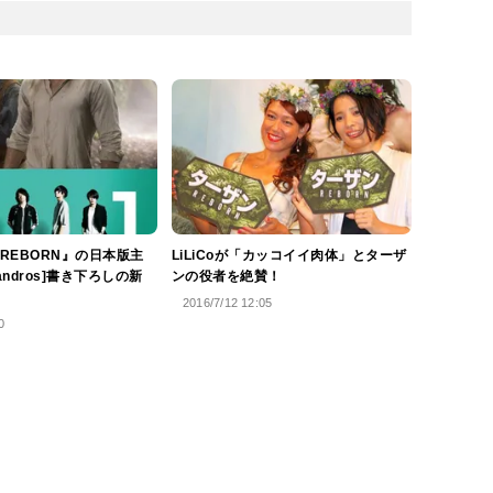
REBORN』の日本版主
LiLiCoが「カッコイイ肉体」とターザ
andros]書き下ろしの新
ンの役者を絶賛！
2016/7/12 12:05
0