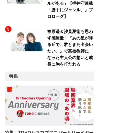
ルがある」【押井守連載
「勝手にジャンル。」プ
ロローグ】
福原遥＆汐見夏衛も思わ
ず感無量！『あの星が降
る丘で、君とまた出会い
たい。』で高校教師に
なった主人公の想いと成
長に胸を打たれる
特集
特集：TOHOシネマズアニバーサリーイヤー