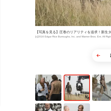
【写真を見る】圧巻のリアリティを追求！新生
[c]2016 Edgar Rice Burroughs, Inc. and Warner Bros. Ent. All Rig