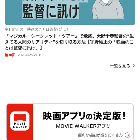
宇野維正の「映画のことは監督に訊け」
『マジカル・シークレット・ツアー』で飛躍。天野千尋監督の“生
きてる人間のリアリティ”を切り取る方法【宇野維正の「映画のこ
とは監督に訊け」】
第30回
2026/6/25 21:15
一覧を見る