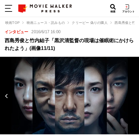
検索
アカウント
映画TOP
映画ニュース・読みもの
クリーピー 偽りの隣人
西島秀俊と竹内
インタビュー
2016/6/17 16:00
西島秀俊と竹内結子「黒沢清監督の現場は催眠術にかけら
れたよう」(画像11/11)