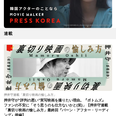
連載
押井守連載「裏切り映画の愉しみ方」
押井守が“評判の悪い”実写映画を撮りたい理由。『ボトムズ』
ファンの不安に「そう思うのも仕方ないかと(笑)」【押井守連載
「裏切り映画の愉しみ方」最終回『バーン・アフター・リーディ
ング』後編】