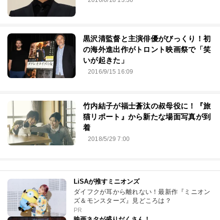
2016/6/18 13:36
黒沢清監督と主演俳優がびっくり！初
の海外進出作がトロント映画祭で「笑
いが起きた」
2016/9/15 16:09
竹内結子が福士蒼汰の叔母役に！『旅
猫リポート』から新たな場面写真が到
着
2018/5/29 7:00
LiSAが推すミニオンズ
ダイフクが耳から離れない！最新作『ミニオン
ズ＆モンスターズ』見どころは？
PR
映画ネタが盛りだくさん！