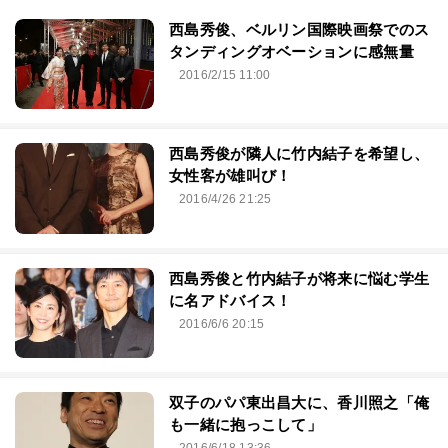
西島秀俊、ベルリン国際映画祭でのス
タンディングオベーションに感無量
2016/2/15 11:00
西島秀俊が隣人に竹内結子を希望し、
女性客が雄叫び！
2016/4/26 21:25
西島秀俊と竹内結子が将来に悩む学生
に名アドバイス！
2016/6/6 20:15
双子のパパ東出昌大に、香川照之「俺
も一緒に抱っこして」