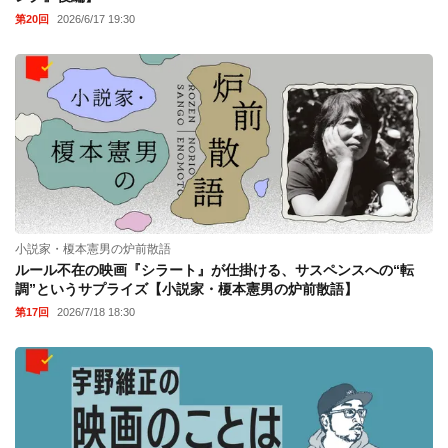
第20回
2026/6/17 19:30
小説家・榎本憲男の炉前散語
ルール不在の映画『シラート』が仕掛ける、サスペンスへの“転
調”というサプライズ【小説家・榎本憲男の炉前散語】
第17回
2026/7/18 18:30