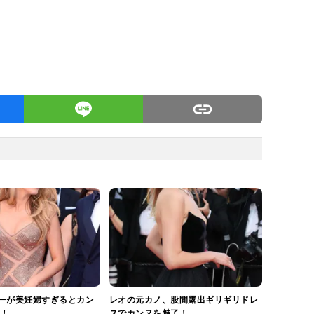
ーが美妊婦すぎるとカン
レオの元カノ、股間露出ギリギリドレ
！
スでカンヌを魅了！