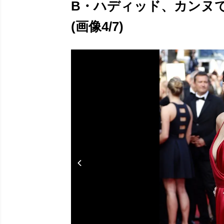
B・ハディッド、カンヌ
(画像4/7)