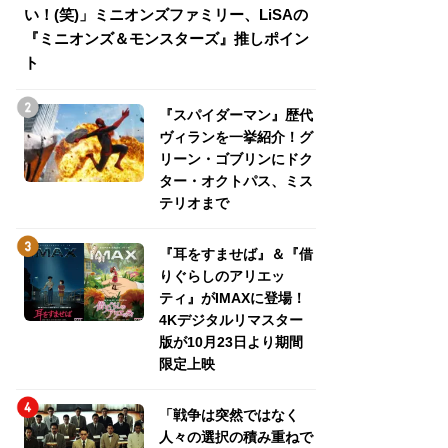
い！(笑)」ミニオンズファミリー、LiSAの
介！グリーン・ゴ
『ミニオンズ＆モンスターズ』推しポイン
トパス、ミステリ
ト
『スパイダーマン』歴代
ヴィランを一挙紹介！グ
リーン・ゴブリンにドク
ター・オクトパス、ミス
テリオまで
『耳をすませば』＆『借
りぐらしのアリエッ
ティ』がIMAXに登場！
4Kデジタルリマスター
版が10月23日より期間
限定上映
「戦争は突然ではなく
人々の選択の積み重ねで