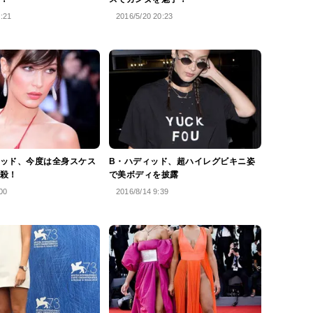
1:21
2016/5/20 20:23
ッド、今度は全身スケス
B・ハディッド、超ハイレグビキニ姿
殺！
で美ボディを披露
00
2016/8/14 9:39