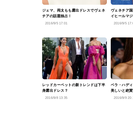
ジェマ、両太もも露出ドレスでヴェネ
ヴェネチア国
チアの話題独占！
イヒールマジ
2016/9/5 17:01
2016/9/5 17:
レッドカーペットの新トレンドは下半
ベラ・ハディ
身露出ドレス？
美しいと絶賛
2016/9/8 13:35
2016/9/9 20: