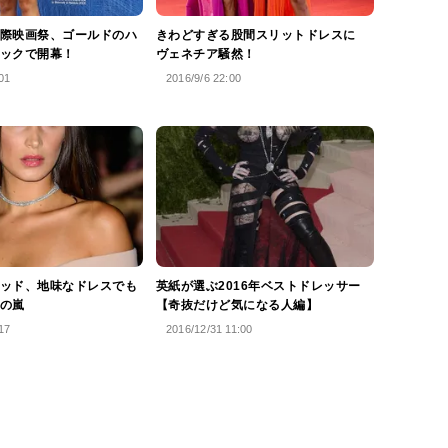
際映画祭、ゴールドのハ
きわどすぎる股間スリットドレスに
ックで開幕！
ヴェネチア騒然！
01
2016/9/6 22:00
ッド、地味なドレスでも
英紙が選ぶ2016年ベストドレッサー
の嵐
【奇抜だけど気になる人編】
17
2016/12/31 11:00