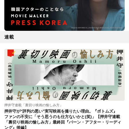
連載
押井守連載「裏切り映画の愉しみ方」
押井守が“評判の悪い”実写映画を撮りたい理由。『ボトムズ』
ファンの不安に「そう思うのも仕方ないかと(笑)」【押井守連載
「裏切り映画の愉しみ方」最終回『バーン・アフター・リーディ
ング』後編】