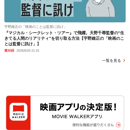
宇野維正の「映画のことは監督に訊け」
『マジカル・シークレット・ツアー』で飛躍。天野千尋監督の“生
きてる人間のリアリティ”を切り取る方法【宇野維正の「映画のこ
とは監督に訊け」】
第30回
2026/6/25 21:15
一覧を見る