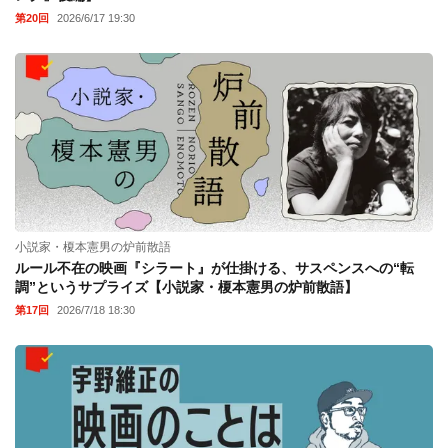
第20回
2026/6/17 19:30
小説家・榎本憲男の炉前散語
ルール不在の映画『シラート』が仕掛ける、サスペンスへの“転
調”というサプライズ【小説家・榎本憲男の炉前散語】
第17回
2026/7/18 18:30