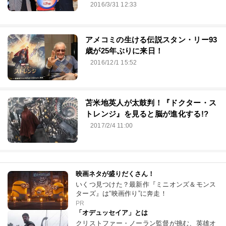
2016/3/31 12:33
アメコミの生ける伝説スタン・リー93
歳が25年ぶりに来日！
2016/12/1 15:52
苫米地英人が太鼓判！『ドクター・ス
トレンジ』を見ると脳が進化する!?
2017/2/4 11:00
映画ネタが盛りだくさん！
いくつ見つけた？最新作『ミニオンズ＆モンス
ターズ』は“映画作り”に奔走！
PR
「オデュッセイア」とは
クリストファー・ノーラン監督が挑む、英雄オ