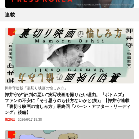
連載
押井守連載「裏切り映画の愉しみ方」
押井守が“評判の悪い”実写映画を撮りたい理由。『ボトムズ』
ファンの不安に「そう思うのも仕方ないかと(笑)」【押井守連載
「裏切り映画の愉しみ方」最終回『バーン・アフター・リーディ
ング』後編】
第20回
2026/6/17 19:30