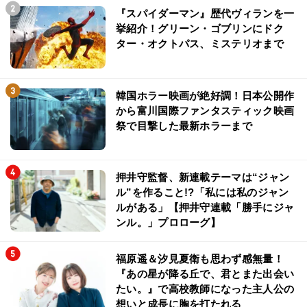
『スパイダーマン』歴代ヴィランを一
挙紹介！グリーン・ゴブリンにドク
ター・オクトパス、ミステリオまで
韓国ホラー映画が絶好調！日本公開作
から富川国際ファンタスティック映画
祭で目撃した最新ホラーまで
押井守監督、新連載テーマは“ジャン
ル”を作ること!?「私には私のジャン
ルがある」【押井守連載「勝手にジャ
ンル。」プロローグ】
福原遥＆汐見夏衛も思わず感無量！
『あの星が降る丘で、君とまた出会い
たい。』で高校教師になった主人公の
想いと成長に胸を打たれる