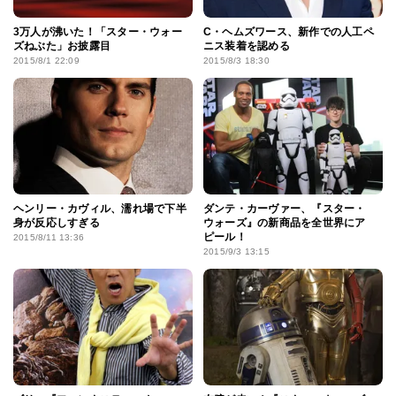
3万人が沸いた！「スター・ウォー
C・ヘムズワース、新作での人工ペ
ズねぶた」お披露目
ニス装着を認める
2015/8/1 22:09
2015/8/3 18:30
ヘンリー・カヴィル、濡れ場で下半
ダンテ・カーヴァー、『スター・
身が反応しすぎる
ウォーズ』の新商品を全世界にア
ピール！
2015/8/11 13:36
2015/9/3 13:15