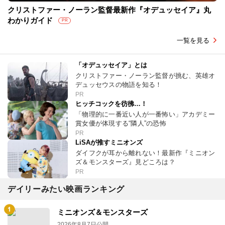
クリストファー・ノーラン監督最新作『オデュッセイア』丸
わかりガイド
PR
一覧を見る
「オデュッセイア」とは
クリストファー・ノーラン監督が挑む、英雄オ
デュッセウスの物語を知る！
PR
ヒッチコックを彷彿…！
「物理的に一番近い人が一番怖い」アカデミー
賞女優が体現する“隣人”の恐怖
PR
LiSAが推すミニオンズ
ダイフクが耳から離れない！最新作『ミニオン
ズ＆モンスターズ』見どころは？
PR
デイリーみたい映画ランキング
ミニオンズ＆モンスターズ
2026年8月7日公開