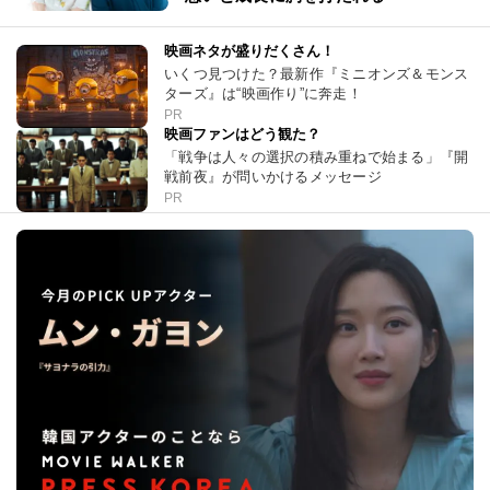
映画ネタが盛りだくさん！
いくつ見つけた？最新作『ミニオンズ＆モンス
ターズ』は“映画作り”に奔走！
PR
映画ファンはどう観た？
「戦争は人々の選択の積み重ねで始まる」『開
戦前夜』が問いかけるメッセージ
PR