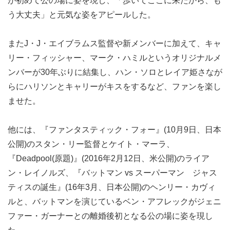
が初めて公の場に姿を現し、「歩いてここに来たから、も
う大丈夫」と元気な姿をアピールした。
またJ・J・エイブラムス監督や新メンバーに加えて、キャ
リー・フィッシャー、マーク・ハミルというオリジナルメ
ンバーが30年ぶりに結集し、ハン・ソロとレイア姫さなが
らにハリソンとキャリーがキスをするなど、ファンを楽し
ませた。
他には、『ファンタスティック・フォー』(10月9日、日本
公開)のスタン・リー監督とケイト・マーラ、
『Deadpool(原題)』(2016年2月12日、米公開)のライア
ン・レイノルズ、『バットマン vs スーパーマン ジャス
ティスの誕生』(16年3月、日本公開)のヘンリー・カヴィ
ルと、バットマンを演じているベン・アフレックがジェニ
ファー・ガーナーとの離婚後初となる公の場に姿を現し