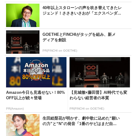
40年以上スタローンの声を吹き替えてきたレ
ジェンド！ささきいさおが「エクスペンダ...
GOETHEとFINCHIがタッグを組み、新メ
ディアを創設
PR(FINCHI on GOETHE)
Amazon今日も見逃せない！80%
【見城徹×藤田晋】AI時代でも変
OFF以上が続々登場
わらない経営者の本質
PR(Amazon)
PR(FINCHI on GOETHE)
生田絵梨花が明かす、劇中歌に込めた“願い
の力”と“N”の発音「1番のサビはまだ自...