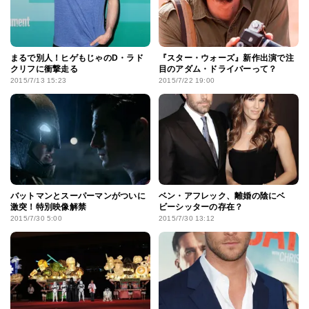
まるで別人！ヒゲもじゃのD・ラド
『スター・ウォーズ』新作出演で注
クリフに衝撃走る
目のアダム・ドライバーって？
2015/7/13 15:23
2015/7/22 19:00
バットマンとスーパーマンがついに
ベン・アフレック、離婚の陰にベ
激突！特別映像解禁
ビーシッターの存在？
2015/7/30 5:00
2015/7/30 13:12