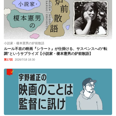
小説家・榎本憲男の炉前散語
ルール不在の映画『シラート』が仕掛ける、サスペンスへの“転
調”というサプライズ【小説家・榎本憲男の炉前散語】
第17回
2026/7/18 18:30