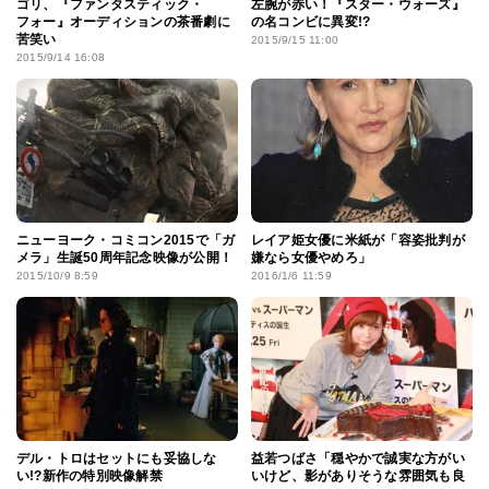
ゴリ、『ファンタスティック・
左腕が赤い！『スター・ウォーズ』
フォー』オーディションの茶番劇に
の名コンビに異変!?
苦笑い
2015/9/15 11:00
2015/9/14 16:08
ニューヨーク・コミコン2015で「ガ
レイア姫女優に米紙が「容姿批判が
メラ」生誕50周年記念映像が公開！
嫌なら女優やめろ」
2015/10/9 8:59
2016/1/6 11:59
デル・トロはセットにも妥協しな
益若つばさ「穏やかで誠実な方がい
い!?新作の特別映像解禁
いけど、影がありそうな雰囲気も良