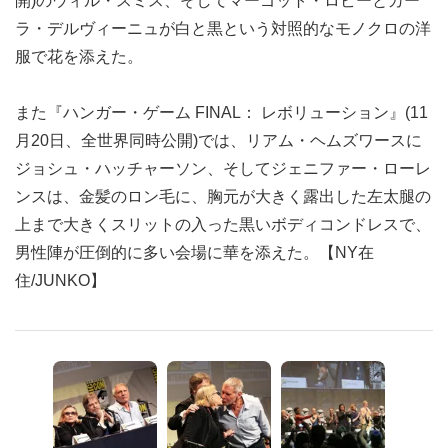
開)のウィル・スミス、そしてマーゴット・ロビーとカー
ラ・デルヴィーニュが白と黒という対照的なモノクロの洋
服で花を添えた。
また『ハンガー・ゲーム FINAL： レボリューション』(11
月20日、全世界同時公開)では、リアム・ヘムズワースに
ジョシュ・ハッチャーソン、そしてジェニファー・ローレ
ンスは、金髪のロン毛に、胸元が大きく露出した左太腿の
上まで大きくスリットの入った黒いボディコンドレスで、
男性陣が圧倒的に多い会場に華を添えた。【NY在
住/JUNKO】