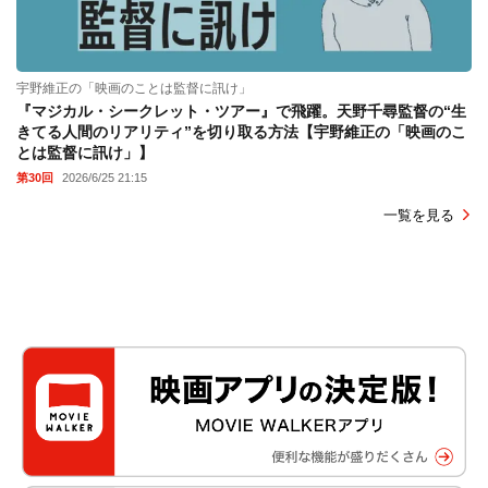
宇野維正の「映画のことは監督に訊け」
『マジカル・シークレット・ツアー』で飛躍。天野千尋監督の“生
きてる人間のリアリティ”を切り取る方法【宇野維正の「映画のこ
とは監督に訊け」】
第30回
2026/6/25 21:15
一覧を見る