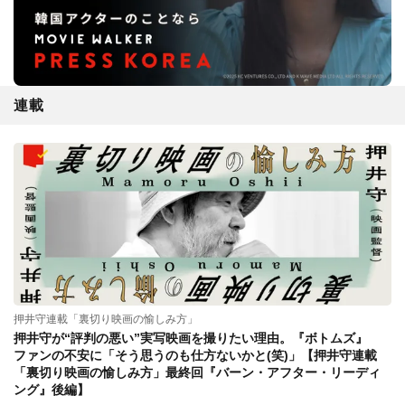
連載
押井守連載「裏切り映画の愉しみ方」
押井守が“評判の悪い”実写映画を撮りたい理由。『ボトムズ』
ファンの不安に「そう思うのも仕方ないかと(笑)」【押井守連載
「裏切り映画の愉しみ方」最終回『バーン・アフター・リーディ
ング』後編】