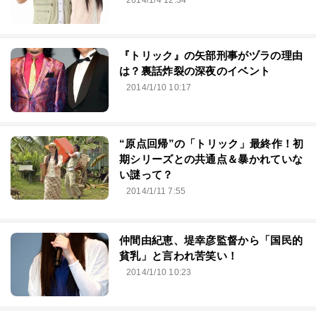
『トリック』の矢部刑事がヅラの理由
は？裏話炸裂の深夜のイベント
2014/1/10 10:17
“原点回帰”の「トリック」最終作！初
期シリーズとの共通点＆暴かれていな
い謎って？
2014/1/11 7:55
仲間由紀恵、堤幸彦監督から「国民的
貧乳」と言われ苦笑い！
2014/1/10 10:23