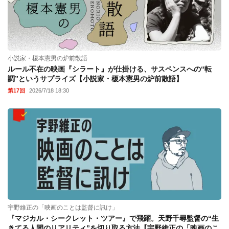
小説家・榎本憲男の炉前散語
ルール不在の映画『シラート』が仕掛ける、サスペンスへの“転
調”というサプライズ【小説家・榎本憲男の炉前散語】
第17回
2026/7/18 18:30
宇野維正の「映画のことは監督に訊け」
『マジカル・シークレット・ツアー』で飛躍。天野千尋監督の“生
きてる人間のリアリティ”を切り取る方法【宇野維正の「映画のこ