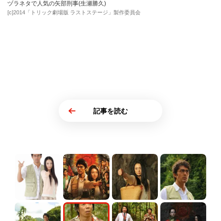
ヅラネタで人気の矢部刑事(生瀬勝久)
[c]2014「トリック劇場版 ラストステージ」製作委員会
記事を読む