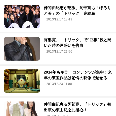
仲間由紀恵が感激、阿部寛も「ほろり
と涙」の「トリック」完結編
2013/12/17 18:49
阿部寛、「トリック」で“巨根”役と聞
いた時の戸惑いを告白
2013/12/17 21:56
2014年もキラーコンテンツが集中！来
年の東宝作品は驚愕の映像で魅せる
2013/12/23 11:00
仲間由紀恵＆阿部寛、『トリック』初
出演の東山紀之に感心！
2014/1/4 12:34