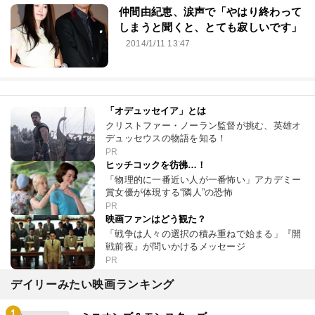
仲間由紀恵、涙声で「やはり終わって
しまうと聞くと、とても寂しいです」
2014/1/11 13:47
「オデュッセイア」とは
クリストファー・ノーラン監督が挑む、英雄オ
デュッセウスの物語を知る！
PR
ヒッチコックを彷彿…！
「物理的に一番近い人が一番怖い」アカデミー
賞女優が体現する“隣人”の恐怖
PR
映画ファンはどう観た？
「戦争は人々の選択の積み重ねで始まる」『開
戦前夜』が問いかけるメッセージ
PR
デイリーみたい映画ランキング