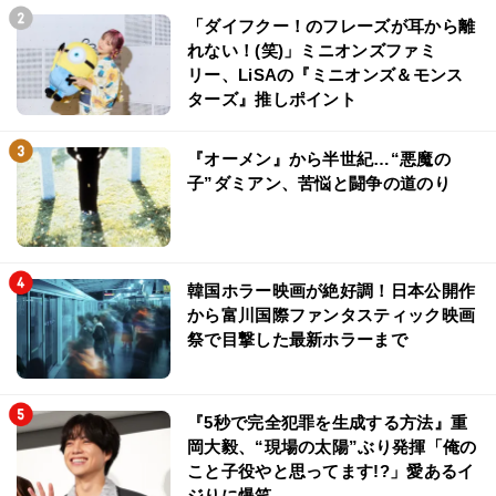
「ダイフクー！のフレーズが耳から離
れない！(笑)」ミニオンズファミ
リー、LiSAの『ミニオンズ＆モンス
ターズ』推しポイント
『オーメン』から半世紀…“悪魔の
子”ダミアン、苦悩と闘争の道のり
韓国ホラー映画が絶好調！日本公開作
から富川国際ファンタスティック映画
祭で目撃した最新ホラーまで
『5秒で完全犯罪を生成する方法』重
岡大毅、“現場の太陽”ぶり発揮「俺の
こと子役やと思ってます!?」愛あるイ
ジりに爆笑