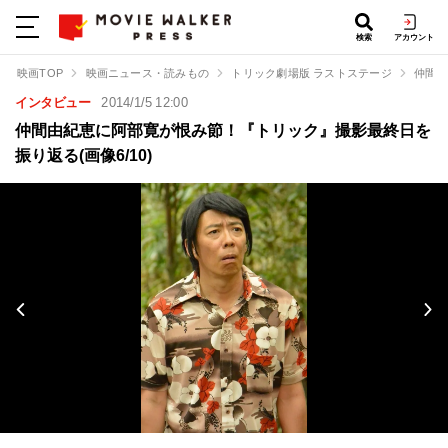
検索
アカウント
映画TOP
映画ニュース・読みもの
トリック劇場版 ラストステージ
仲間由
インタビュー
2014/1/5 12:00
仲間由紀恵に阿部寛が恨み節！『トリック』撮影最終日を
振り返る(画像6/10)