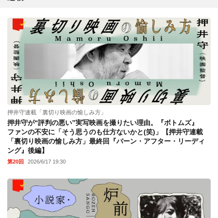
押井守連載「裏切り映画の愉しみ方」
押井守が“評判の悪い”実写映画を撮りたい理由。『ボトムズ』
ファンの不安に「そう思うのも仕方ないかと(笑)」【押井守連載
「裏切り映画の愉しみ方」最終回『バーン・アフター・リーディ
ング』後編】
第20回
2026/6/17 19:30