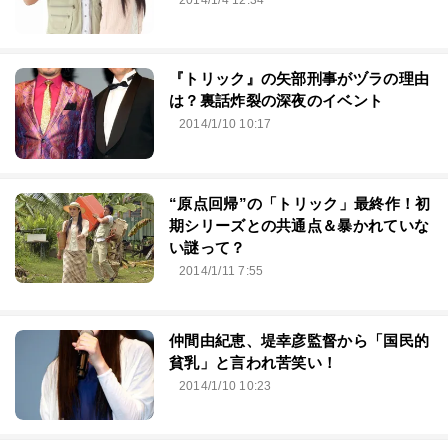
『トリック』の矢部刑事がヅラの理由
は？裏話炸裂の深夜のイベント
2014/1/10 10:17
“原点回帰”の「トリック」最終作！初
期シリーズとの共通点＆暴かれていな
い謎って？
2014/1/11 7:55
仲間由紀恵、堤幸彦監督から「国民的
貧乳」と言われ苦笑い！
2014/1/10 10:23