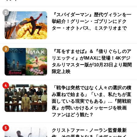
『スパイダーマン』歴代ヴィランを一
挙紹介！グリーン・ゴブリンにドク
ター・オクトパス、ミステリオまで
『耳をすませば』＆『借りぐらしのア
リエッティ』がIMAXに登場！4Kデジ
タルリマスター版が10月23日より期間
限定上映
「戦争は突然ではなく人々の選択の積
み重ねで始まる」「いま、私たちが直
面している現実でもある」…『開戦前
夜』が問いかけるメッセージを映画
ファンはどう観た？
クリストファー・ノーラン監督最新
作、その原典となる「オデュッセイ