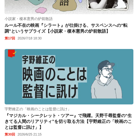
小説家・榎本憲男の炉前散語
ルール不在の映画『シラート』が仕掛ける、サスペンスへの“転
調”というサプライズ【小説家・榎本憲男の炉前散語】
第17回
2026/7/18 18:30
宇野維正の「映画のことは監督に訊け」
『マジカル・シークレット・ツアー』で飛躍。天野千尋監督の“生
きてる人間のリアリティ”を切り取る方法【宇野維正の「映画のこ
とは監督に訊け」】
第30回
2026/6/25 21:15