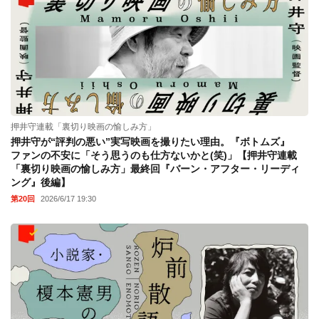
押井守連載「裏切り映画の愉しみ方」
押井守が“評判の悪い”実写映画を撮りたい理由。『ボトムズ』
ファンの不安に「そう思うのも仕方ないかと(笑)」【押井守連載
「裏切り映画の愉しみ方」最終回『バーン・アフター・リーディ
ング』後編】
第20回
2026/6/17 19:30