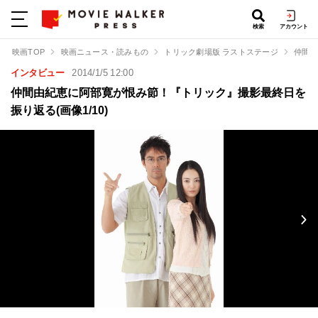
検索
アカウント
映画TOP
映画ニュース・読みもの
トリック劇場版 ラストステージ
仲間由
インタビュー
2014/1/5 12:00
仲間由紀恵に阿部寛が恨み節！『トリック』撮影最終日を
振り返る(画像1/10)