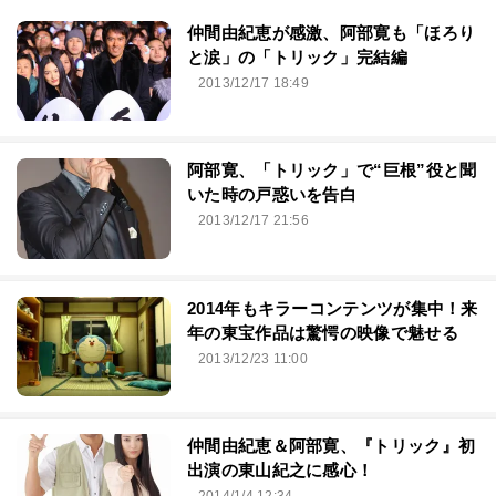
仲間由紀恵が感激、阿部寛も「ほろり
と涙」の「トリック」完結編
2013/12/17 18:49
阿部寛、「トリック」で“巨根”役と聞
いた時の戸惑いを告白
2013/12/17 21:56
2014年もキラーコンテンツが集中！来
年の東宝作品は驚愕の映像で魅せる
2013/12/23 11:00
仲間由紀恵＆阿部寛、『トリック』初
出演の東山紀之に感心！
2014/1/4 12:34