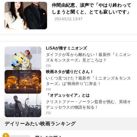
仲間由紀恵、涙声で「やはり終わって
しまうと聞くと、とても寂しいです」
2014/1/11 13:47
LiSAが推すミニオンズ
ダイフクが耳から離れない！最新作『ミニオン
ズ＆モンスターズ』見どころは？
PR
映画ネタが盛りだくさん！
いくつ見つけた？最新作『ミニオンズ＆モンス
ターズ』は“映画作り”に奔走！
PR
「オデュッセイア」とは
クリストファー・ノーラン監督が挑む、英雄オ
デュッセウスの物語を知る！
PR
デイリーみたい映画ランキング