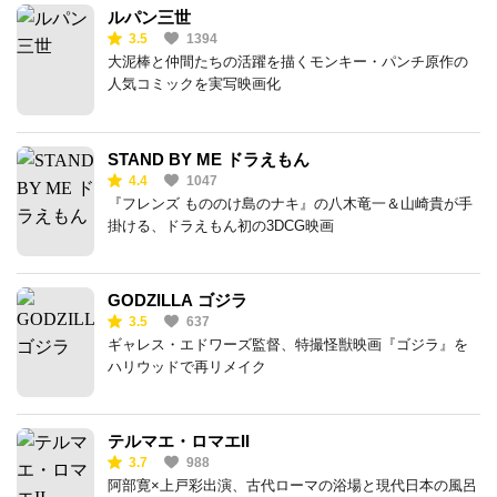
ルパン三世
3.5
1394
大泥棒と仲間たちの活躍を描くモンキー・パンチ原作の
人気コミックを実写映画化
STAND BY ME ドラえもん
4.4
1047
『フレンズ もののけ島のナキ』の八木竜一＆山崎貴が手
掛ける、ドラえもん初の3DCG映画
GODZILLA ゴジラ
3.5
637
ギャレス・エドワーズ監督、特撮怪獣映画『ゴジラ』を
ハリウッドで再リメイク
テルマエ・ロマエII
3.7
988
阿部寛×上戸彩出演、古代ローマの浴場と現代日本の風呂