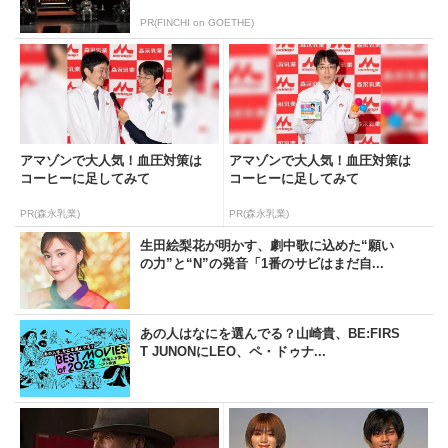
PR(FINCHI on GOETHE)
アマゾンで大人気！血圧対策は
アマゾンで大人気！血圧対策は
コーヒーに足してみて
コーヒーに足してみて
PR(森永乳業)
PR(森永乳業)
生田絵梨花が明かす、劇中歌に込めた“願い
の力”と“N”の発音「1番のサビはまだ自...
あの人はなにを選んでる？山崎貴、BE:FIRS
T JUNONにLEO、ペ・ドゥナ...