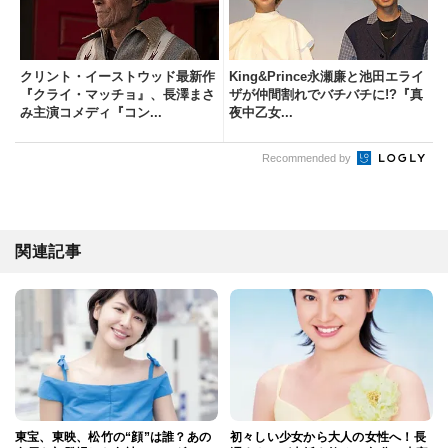
クリント・イーストウッド最新作
King&Prince永瀬廉と池田エライ
『クライ・マッチョ』、長澤まさ
ザが仲間割れでバチバチに!?『真
み主演コメディ『コン...
夜中乙女...
Recommended by
関連記事
東宝、東映、松竹の“顔”は誰？あの
初々しい少女から大人の女性へ！長