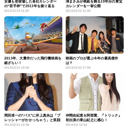
女優も初登場した各社カレンダー
澤まさみが表紙を飾る10年分の東宝
の“若手枠”で2013年を振り返る
カレンダーを一挙公開
2013/12/15 11:00
2013/12/22 12:00
2013年、大豊作だった飛行機映画を
映画のプロが選ぶ今年の最高傑作
総ざらい！
は？
2013/12/21 10:00
2013/12/22 17:56
岡田准一の“パス”に井上真央は「プ
仲間由紀恵＆阿部寛、『トリック』
レッシャーがかかっちゃう」と笑顔
初出演の東山紀之に感心！
2013/12/21 13:08
2014/1/4 12:34