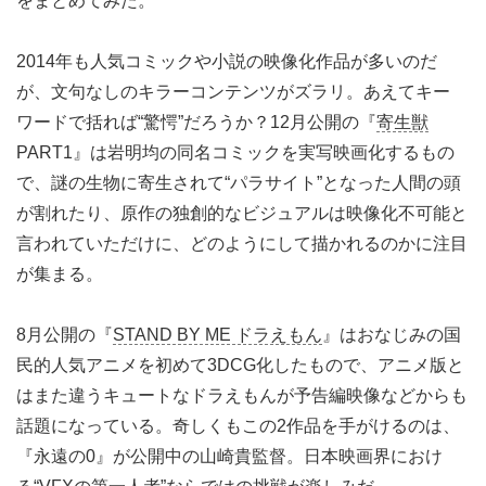
をまとめてみた。
2014年も人気コミックや小説の映像化作品が多いのだ
が、文句なしのキラーコンテンツがズラリ。あえてキー
ワードで括れば“驚愕”だろうか？12月公開の『
寄生獣
PART1』は岩明均の同名コミックを実写映画化するもの
で、謎の生物に寄生されて“パラサイト”となった人間の頭
が割れたり、原作の独創的なビジュアルは映像化不可能と
言われていただけに、どのようにして描かれるのかに注目
が集まる。
8月公開の『
STAND BY ME ドラえもん
』はおなじみの国
民的人気アニメを初めて3DCG化したもので、アニメ版と
はまた違うキュートなドラえもんが予告編映像などからも
話題になっている。奇しくもこの2作品を手がけるのは、
『永遠の0』が公開中の山崎貴監督。日本映画界におけ