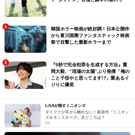
韓国ホラー映画が絶好調！日本公開作
から富川国際ファンタスティック映画
祭で目撃した最新ホラーまで
『5秒で完全犯罪を生成する方法』重
岡大毅、“現場の太陽”ぶり発揮「俺の
こと子役やと思ってます!?」愛あるイ
ジりに爆笑
LiSAが推すミニオンズ
ダイフクが耳から離れない！最新作『ミニオン
ズ＆モンスターズ』見どころは？
PR