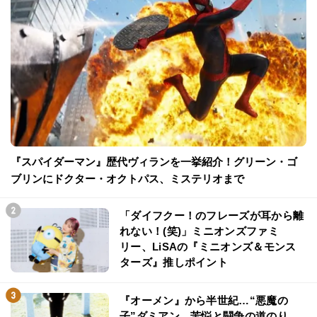
『スパイダーマン』歴代ヴィランを一挙紹介！グリーン・ゴ
ブリンにドクター・オクトパス、ミステリオまで
「ダイフクー！のフレーズが耳から離
れない！(笑)」ミニオンズファミ
リー、LiSAの『ミニオンズ＆モンス
ターズ』推しポイント
『オーメン』から半世紀…“悪魔の
子”ダミアン、苦悩と闘争の道のり