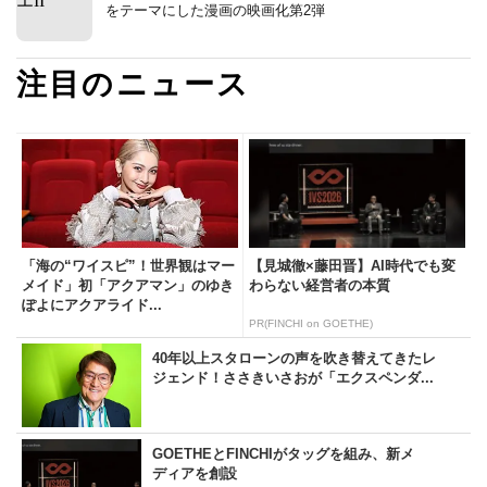
をテーマにした漫画の映画化第2弾
注目のニュース
「海の“ワイスピ”！世界観はマー
【見城徹×藤田晋】AI時代でも変
メイド」初「アクアマン」のゆき
わらない経営者の本質
ぽよにアクアライド...
PR(FINCHI on GOETHE)
40年以上スタローンの声を吹き替えてきたレ
ジェンド！ささきいさおが「エクスペンダ...
GOETHEとFINCHIがタッグを組み、新メ
ディアを創設