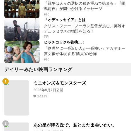
「戦争は人々の選択の積み重ねで始まる」『開
戦前夜』が問いかけるメッセージ
PR
「オデュッセイア」とは
クリストファー・ノーラン監督が挑む、英雄オ
デュッセウスの物語を知る！
PR
ヒッチコックを彷彿…！
「物理的に一番近い人が一番怖い」アカデミー
賞女優が体現する“隣人”の恐怖
PR
デイリーみたい映画ランキング
ミニオンズ＆モンスターズ
2026年8月7日公開
12339
あの星が降る丘で、君とまた出会いたい。