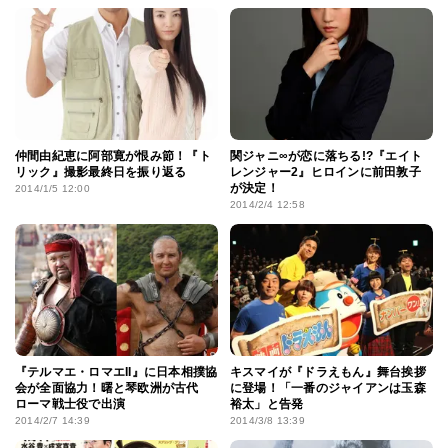
仲間由紀恵に阿部寛が恨み節！『ト
関ジャニ∞が恋に落ちる!?『エイト
リック』撮影最終日を振り返る
レンジャー2』ヒロインに前田敦子
が決定！
2014/1/5 12:00
2014/2/4 12:58
『テルマエ・ロマエII』に日本相撲協
キスマイが『ドラえもん』舞台挨拶
会が全面協力！曙と琴欧洲が古代
に登場！「一番のジャイアンは玉森
ローマ戦士役で出演
裕太」と告発
2014/2/7 14:39
2014/3/8 13:39