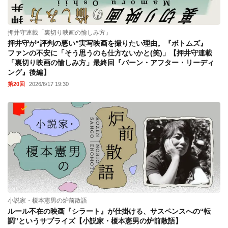
押井守連載「裏切り映画の愉しみ方」
押井守が“評判の悪い”実写映画を撮りたい理由。『ボトムズ』
ファンの不安に「そう思うのも仕方ないかと(笑)」【押井守連載
「裏切り映画の愉しみ方」最終回『バーン・アフター・リーディ
ング』後編】
第20回
2026/6/17 19:30
小説家・榎本憲男の炉前散語
ルール不在の映画『シラート』が仕掛ける、サスペンスへの“転
調”というサプライズ【小説家・榎本憲男の炉前散語】