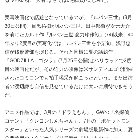
る“VFXの第一人者”ならではの挑戦が楽しみだ。
実写映画化で話題となっているのが、『ルパン三世』(8月
30日公開)。目黒祐樹がルパン三世、田中邦衛が次元大介
を演じたカルト作『ルパン三世 念力珍作戦』(74)以来、40
年ぶり2度目の実写化では、ルパン三世を小栗旬、浅野忠
信が銭形警部を演じる。それと同様に夏の話題作
『GODZILLA ゴジラ』(7月25日公開)はハリウッドで2度
目の映画化だが、その迫力の映像は米サンディエゴで開催
されたコミコンでも拍手喝采が起こったという。また出演
者の渡辺謙も自信を見せているだけに大いに期待できそう
だ。
アニメ作品では、3月の「ドラえもん」、GWの「名探偵
コナン」「クレヨンしんちゃん」、7月の「ポケットモン
スター」といった人気シリーズの劇場版最新作に加え、夏