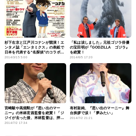
杉下右京と江戸川コナンが競演！エ
「私は涙しました」元祖ゴジラ俳優
ンタメ誌「エンタミクス」の表紙で
の宝田明が『GODZILLA ゴジラ』
日本を代表する“名探偵”のコラボが
を絶賛！
実現
2014/3/15 5:00
2014/6/5 17:20
宮崎駿や高畑勲が『思い出のマー
有村架純、『思い出のマーニー』舞
ニー』の米林宏昌監督を絶賛！「ジ
台挨拶で涙！「夢みたい」
ジイが去った後、米林監督は、押し
2014/7/2 21:21
も押されぬジブリのエース」
2014/7/2 17:34