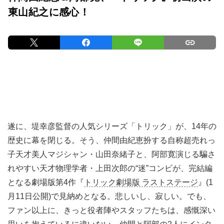
東山紀之に感心！
遂に、堤幸彦監督の人気シリーズ「トリック」が、14年の
歴史に幕を閉じる。そう、仲間由紀恵扮する自称超売れっ
子天才美人マジシャン・山田奈緒子と、阿部寛演じる騙さ
れやすい天才物理学者・上田次郎の“迷”コンビが、完結編
となる劇場版第4作『
トリック劇場版 ラストステージ
』(1
月11日公開)で見納めとなる。悲しいし、寂しい。でも、
ファン以上に、きっと役者陣やスタッフたちは、感慨深い