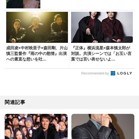
成田凌×中村映里子×森田剛、片山
『正体』横浜流星×森本慎太郎が
慎三監督作『雨の中の慾情』出演
対談。共演シーンでは「お互い言
への素直な想いを吐...
葉では言い表せないよ...
Recommended by
関連記事