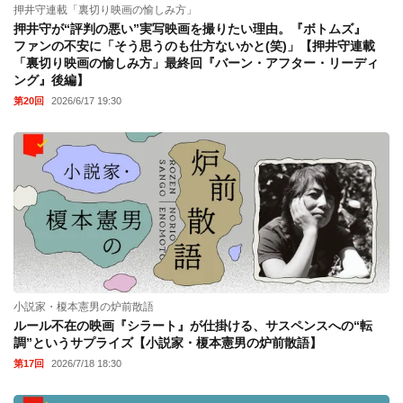
押井守連載「裏切り映画の愉しみ方」
押井守が“評判の悪い”実写映画を撮りたい理由。『ボトムズ』
ファンの不安に「そう思うのも仕方ないかと(笑)」【押井守連載
「裏切り映画の愉しみ方」最終回『バーン・アフター・リーディ
ング』後編】
第20回
2026/6/17 19:30
小説家・榎本憲男の炉前散語
ルール不在の映画『シラート』が仕掛ける、サスペンスへの“転
調”というサプライズ【小説家・榎本憲男の炉前散語】
第17回
2026/7/18 18:30