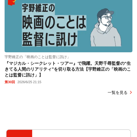
宇野維正の「映画のことは監督に訊け」
『マジカル・シークレット・ツアー』で飛躍。天野千尋監督の“生
きてる人間のリアリティ”を切り取る方法【宇野維正の「映画のこ
とは監督に訊け」】
第30回
2026/6/25 21:15
一覧を見る