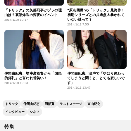
『トリック』の矢部刑事がヅラの理
“原点回帰”の「トリック」最終作！
由は？裏話炸裂の深夜のイベント
初期シリーズとの共通点＆暴かれて
いない謎って？
2014/1/10 10:17
2014/1/11 7:55
仲間由紀恵、堤幸彦監督から「国民
仲間由紀恵、涙声で「やはり終わっ
的貧乳」と言われ苦笑い！
てしまうと聞くと、とても寂しいで
す」
2014/1/10 10:23
2014/1/11 13:47
トリック
仲間由紀恵
阿部寛
ラストステージ
東山紀之
インタビュー
シネマ
特集