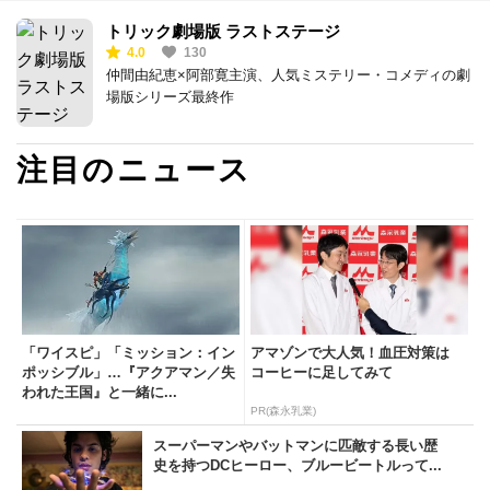
トリック劇場版 ラストステージ
4.0
130
仲間由紀恵×阿部寛主演、人気ミステリー・コメディの劇
場版シリーズ最終作
注目のニュース
「ワイスピ」「ミッション：イン
アマゾンで大人気！血圧対策は
ポッシブル」…『アクアマン／失
コーヒーに足してみて
われた王国』と一緒に...
PR(森永乳業)
スーパーマンやバットマンに匹敵する長い歴
史を持つDCヒーロー、ブルービートルって...