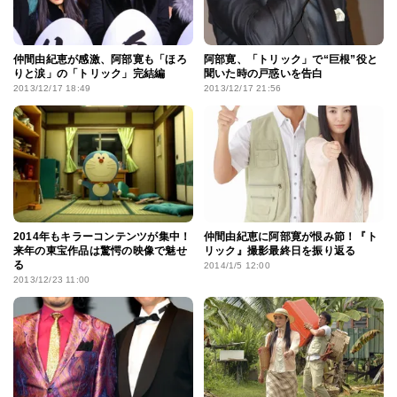
仲間由紀恵が感激、阿部寛も「ほろ
阿部寛、「トリック」で“巨根”役と
りと涙」の「トリック」完結編
聞いた時の戸惑いを告白
2013/12/17 18:49
2013/12/17 21:56
2014年もキラーコンテンツが集中！
仲間由紀恵に阿部寛が恨み節！『ト
来年の東宝作品は驚愕の映像で魅せ
リック』撮影最終日を振り返る
る
2014/1/5 12:00
2013/12/23 11:00