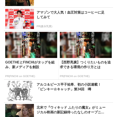
アマゾンで大人気！血圧対策はコーヒーに足
してみて
PR(森永乳業)
GOETHEとFINCHIがタッグを組
【西野亮廣】つくりたいものを追
み、新メディアを創設
求できる環境の作り方とは
PR(FINCHI on GOETHE)
PR(FINCHI on GOETHE)
アルコ＆ピース平子祐希、初の小説連載！
「ピンキー☆キャッチ」第34回 噂
北米で『ウィキッド ふたりの魔女』がミュー
ジカル映画の新記録待ったなしのオープニ...