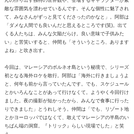
んの作り出す独特の世界観や、登場するキャラクターが素
敵な雰囲気を漂わせているんです。そんな個性に魅了され
て、みなさんがずっと見てくださったのかなと」。阿部は
「ダメな人間でも良いんだと思えるところです(笑)。出て
くる人たちは、みんな欠陥だらけ。良い意味で子供みた
い」と苦笑いすると、仲間も「そういうところ、あります
よね」と吹き出す。
今回は、マレーシアのボルネオ島という秘境で、シリーズ
初となる海外ロケを敢行。阿部は「海外に行きましょうよ
と、何年も前から言っていたんです。でも、スケジュール
とかいろんなことがあって行けなくて。ようやく今回行け
ました。夜の撮影が短かったから、みんなで食事に行った
りできました」とうれしそう。仲間は「でも、リゾート地
とかヨーロッパではなくて、敢えてマレーシアの半島のい
ちばん端の洞窟。『トリック』らしい現場でした」と笑