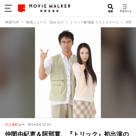
検索
アカウント
映画TOP
映画ニュース・読みもの
トリック劇場版 ラストステージ
仲間由
インタビュー
2014/1/4 12:34
仲間由紀恵＆阿部寛、『トリック』初出演の