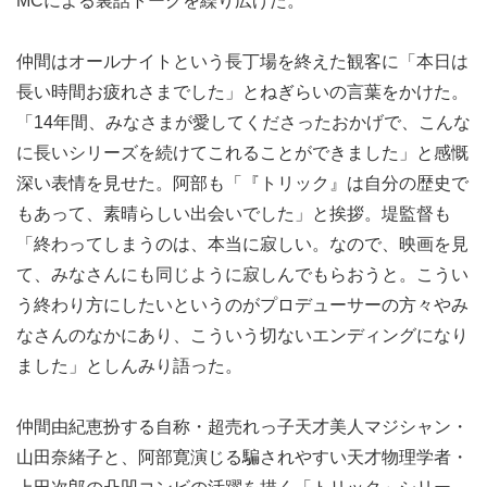
MCによる裏話トークを繰り広げた。
仲間はオールナイトという長丁場を終えた観客に「本日は
長い時間お疲れさまでした」とねぎらいの言葉をかけた。
「14年間、みなさまが愛してくださったおかげで、こんな
に長いシリーズを続けてこれることができました」と感慨
深い表情を見せた。阿部も「『トリック』は自分の歴史で
もあって、素晴らしい出会いでした」と挨拶。堤監督も
「終わってしまうのは、本当に寂しい。なので、映画を見
て、みなさんにも同じように寂しんでもらおうと。こうい
う終わり方にしたいというのがプロデューサーの方々やみ
なさんのなかにあり、こういう切ないエンディングになり
ました」としんみり語った。
仲間由紀恵扮する自称・超売れっ子天才美人マジシャン・
山田奈緒子と、阿部寛演じる騙されやすい天才物理学者・