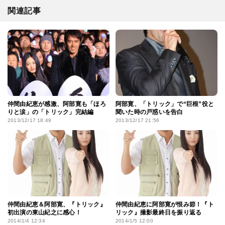
関連記事
仲間由紀恵が感激、阿部寛も「ほろ
阿部寛、「トリック」で“巨根”役と
りと涙」の「トリック」完結編
聞いた時の戸惑いを告白
2013/12/17 18:49
2013/12/17 21:56
仲間由紀恵＆阿部寛、『トリック』
仲間由紀恵に阿部寛が恨み節！『ト
初出演の東山紀之に感心！
リック』撮影最終日を振り返る
2014/1/4 12:34
2014/1/5 12:00