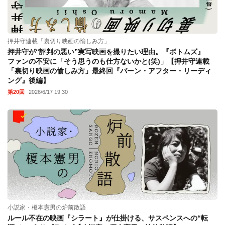
押井守連載「裏切り映画の愉しみ方」
押井守が“評判の悪い”実写映画を撮りたい理由。『ボトムズ』
ファンの不安に「そう思うのも仕方ないかと(笑)」【押井守連載
「裏切り映画の愉しみ方」最終回『バーン・アフター・リーディ
ング』後編】
第20回
2026/6/17 19:30
小説家・榎本憲男の炉前散語
ルール不在の映画『シラート』が仕掛ける、サスペンスへの“転