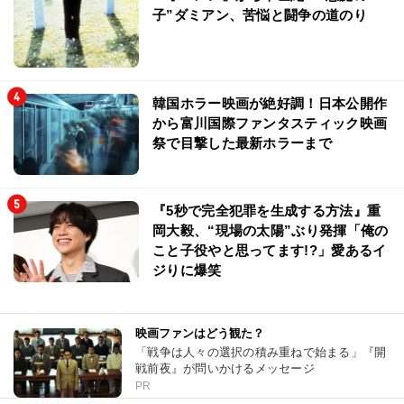
子”ダミアン、苦悩と闘争の道のり
韓国ホラー映画が絶好調！日本公開作
から富川国際ファンタスティック映画
祭で目撃した最新ホラーまで
『5秒で完全犯罪を生成する方法』重
岡大毅、“現場の太陽”ぶり発揮「俺の
こと子役やと思ってます!?」愛あるイ
ジりに爆笑
映画ファンはどう観た？
「戦争は人々の選択の積み重ねで始まる」『開
戦前夜』が問いかけるメッセージ
PR