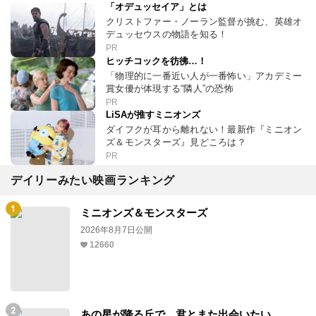
「オデュッセイア」とは
クリストファー・ノーラン監督が挑む、英雄オ
デュッセウスの物語を知る！
PR
ヒッチコックを彷彿…！
「物理的に一番近い人が一番怖い」アカデミー
賞女優が体現する“隣人”の恐怖
PR
LiSAが推すミニオンズ
ダイフクが耳から離れない！最新作『ミニオン
ズ＆モンスターズ』見どころは？
PR
デイリーみたい映画ランキング
ミニオンズ＆モンスターズ
2026年8月7日公開
12660
あの星が降る丘で、君とまた出会いたい。