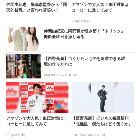
仲間由紀恵、堤幸彦監督から「国
アマゾンで大人気！血圧対策は
民的貧乳」と言われ苦笑い！
コーヒーに足してみて
PR(森永乳業)
仲間由紀恵に阿部寛が恨み節！『トリック』
撮影最終日を振り返る
【西野亮廣】つくりたいものを追求できる環
境の作り方とは
PR(FINCHI on GOETHE)
アマゾンで大人気！血圧対策は
【西野亮廣】ビジネス書最新刊
コーヒーに足してみて
『北極星 僕たちはどう働くか』
PR(森永乳業)
PR(FINCHI on GOETHE)