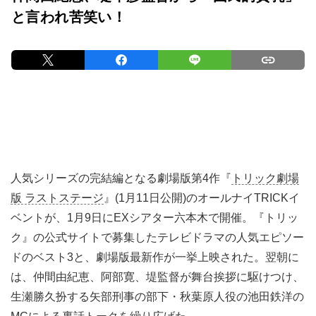
と言われ苦笑い！
人気シリーズの完結編となる劇場版第4作『
トリック劇場
版 ラストステージ
』(1月11日公開)のオールナイTRICKイ
ベントが、1月9日にEXシアター六本木で開催。『トリッ
ク』の公式サイトで募集したテレビドラマの人気エピソー
ドのベスト3と、劇場版最新作が一挙上映された。翌朝に
は、仲間由紀恵、阿部寛、堤監督が舞台挨拶に駆けつけ、
生瀬勝久扮する矢部刑事の部下・秋葉原人役の池田鉄洋の