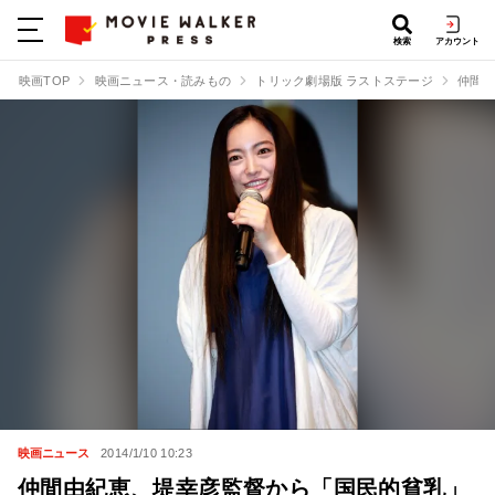
検索
アカウント
映画TOP
映画ニュース・読みもの
トリック劇場版 ラストステージ
仲間由
映画ニュース
2014/1/10 10:23
仲間由紀恵、堤幸彦監督から「国民的貧乳」