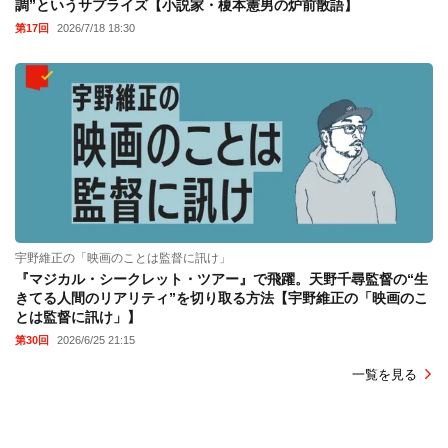
調”というサプライズ【小説家・榎本憲男の炉前散語】
第17回
2026/7/18 18:30
宇野維正の「映画のことは監督に訊け」
『マジカル・シークレット・ツアー』で飛躍。天野千尋監督の“生
きてる人間のリアリティ”を切り取る方法【宇野維正の「映画のこ
とは監督に訊け」】
第30回
2026/6/25 21:15
一覧を見る