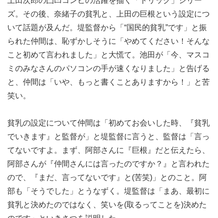
上田次郎の凸凹コンビの活躍を描く「トリック」シリー
ズ。その後、奈緒子の貧乳と、上田の巨根という設定につ
いて話題が及んだ。堤監督から「“国民的貧乳”です」と振
られた仲間は、恥ずかしそうに「やめてください！そんな
こと初めて言われました」と大慌て。池田が「今、マスコ
ミのみなさんのパソコンの手が速くなりました」と告げる
と、仲間は「いや、もっと書くことありますから！」と苦
笑い。
貧乳の設定について仲間は「初めてお会いした時、『貧乳
でいきます』と監督が」と堤監督に言うと、監督は「言っ
てないですよ。まず、阿部さんに『巨根』だと伝えたら、
阿部さんが『仲間さんには言ったのですか？』と言われた
ので、『まだ、言ってないです』と(苦笑)」とのこと。阿
部も「そうでした」とうなずく。堤監督は「まあ、最初に
貧乳と決めたのではなく、笑いを(取るってことを)決めた