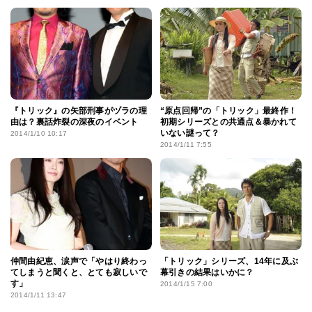
『トリック』の矢部刑事がヅラの理
“原点回帰”の「トリック」最終作！
由は？裏話炸裂の深夜のイベント
初期シリーズとの共通点＆暴かれて
いない謎って？
2014/1/10 10:17
2014/1/11 7:55
仲間由紀恵、涙声で「やはり終わっ
「トリック」シリーズ、14年に及ぶ
てしまうと聞くと、とても寂しいで
幕引きの結果はいかに？
す」
2014/1/15 7:00
2014/1/11 13:47