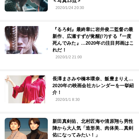
＜写真13点＞
2020/1/24 20:30
『るろ剣』最終章に岩井俊二監督の最
新作、広瀬すずが覚醒(!?)する『一度
死んでみた』…2020年の注目邦画はこ
れだ！
2020/1/2 21:00
長澤まさみや橋本環奈、飯豊まりえ…
2020年の映画会社カレンダーを一挙紹
介！
2020/1/1 8:30
新田真剣佑、北村匠海や清原翔ら男性
陣から大人気「造形美、肉体美…真剣
佑になってみたい！」