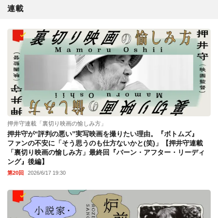
連載
押井守連載「裏切り映画の愉しみ方」
押井守が“評判の悪い”実写映画を撮りたい理由。『ボトムズ』
ファンの不安に「そう思うのも仕方ないかと(笑)」【押井守連載
「裏切り映画の愉しみ方」最終回『バーン・アフター・リーディ
ング』後編】
第20回
2026/6/17 19:30