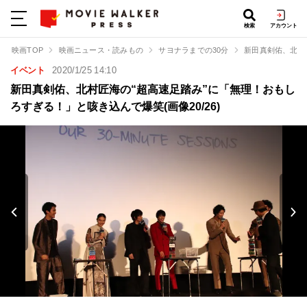
検索
アカウント
映画TOP
映画ニュース・読みもの
サヨナラまでの30分
新田真剣佑、北村
イベント
2020/1/25 14:10
新田真剣佑、北村匠海の“超高速足踏み”に「無理！おもし
ろすぎる！」と咳き込んで爆笑(画像20/26)