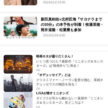
2019/12/2 20:00
新田真剣佑×北村匠海『サヨナラまで
の30分』の本予告が到着！牧瀬里穂・
筒井道隆・松重豊も参加
2019/11/19 6:00
映画ネタが盛りだくさん！
いくつ見つけた？最新作『ミニオンズ＆モンス
ターズ』は“映画作り”に奔走！
PR
「オデュッセイア」とは
クリストファー・ノーラン監督が挑む、英雄オ
デュッセウスの物語を知る！
PR
LiSAが推すミニオンズ
ダイフクが耳から離れない！最新作『ミニオン
ズ＆モンスターズ』見どころは？
PR