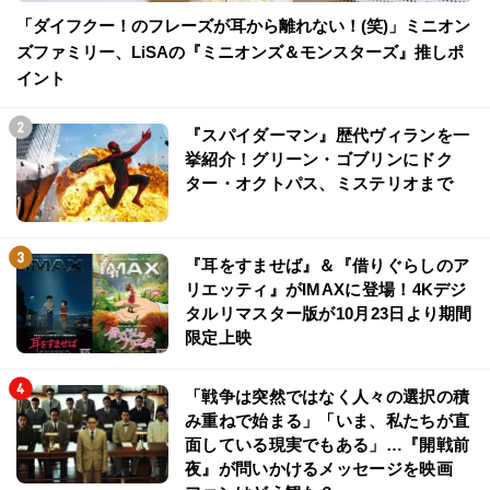
「ダイフクー！のフレーズが耳から離れない！(笑)」ミニオン
ズファミリー、LiSAの『ミニオンズ＆モンスターズ』推しポ
イント
『スパイダーマン』歴代ヴィランを一
挙紹介！グリーン・ゴブリンにドク
ター・オクトパス、ミステリオまで
『耳をすませば』＆『借りぐらしのア
リエッティ』がIMAXに登場！4Kデジ
タルリマスター版が10月23日より期間
限定上映
「戦争は突然ではなく人々の選択の積
み重ねで始まる」「いま、私たちが直
面している現実でもある」…『開戦前
夜』が問いかけるメッセージを映画