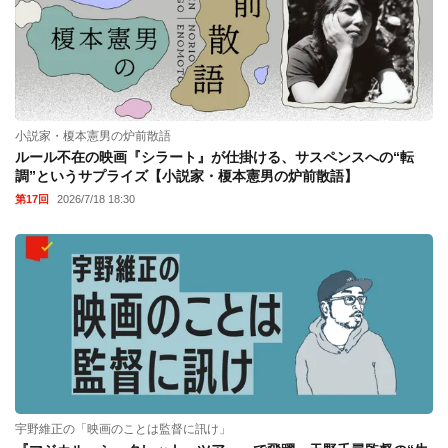
小説家・榎本憲男の炉前散語
ルール不在の映画『シラート』が仕掛ける、サスペンスへの“転
調”というサプライズ【小説家・榎本憲男の炉前散語】
第17回
2026/7/18 18:30
宇野維正の「映画のことは監督に訊け」