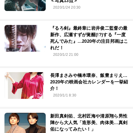
＜写真13点＞
2020/1/24 20:30
『るろ剣』最終章に岩井俊二監督の最
新作、広瀬すずが覚醒(!?)する『一度
死んでみた』…2020年の注目邦画はこ
れだ！
2020/1/2 21:00
長澤まさみや橋本環奈、飯豊まりえ…
2020年の映画会社カレンダーを一挙紹
介！
2020/1/1 8:30
新田真剣佑、北村匠海や清原翔ら男性
陣から大人気「造形美、肉体美…真剣
佑になってみたい！」