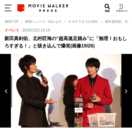
検索
アカウント
映画TOP
映画ニュース・読みもの
サヨナラまでの30分
新田真剣佑、北村
イベント
2020/1/25 14:10
新田真剣佑、北村匠海の“超高速足踏み”に「無理！おもし
ろすぎる！」と咳き込んで爆笑(画像19/26)