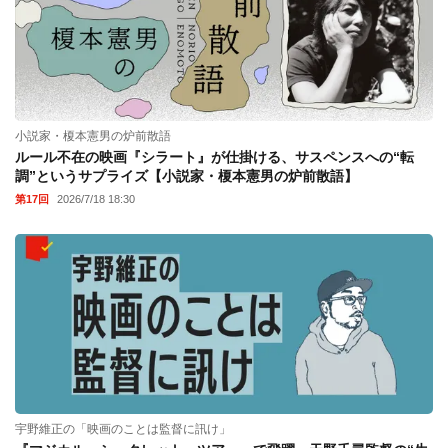
小説家・榎本憲男の炉前散語
ルール不在の映画『シラート』が仕掛ける、サスペンスへの“転
調”というサプライズ【小説家・榎本憲男の炉前散語】
第17回
2026/7/18 18:30
宇野維正の「映画のことは監督に訊け」