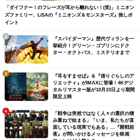
「ダイフクー！のフレーズが耳から離れない！(笑)」ミニオン
ズファミリー、LiSAの『ミニオンズ＆モンスターズ』推しポ
イント
『スパイダーマン』歴代ヴィランを一
挙紹介！グリーン・ゴブリンにドク
ター・オクトパス、ミステリオまで
『耳をすませば』＆『借りぐらしのア
リエッティ』がIMAXに登場！4Kデジ
タルリマスター版が10月23日より期間
限定上映
「戦争は突然ではなく人々の選択の積
み重ねで始まる」「いま、私たちが直
面している現実でもある」…『開戦前
夜』が問いかけるメッセージを映画