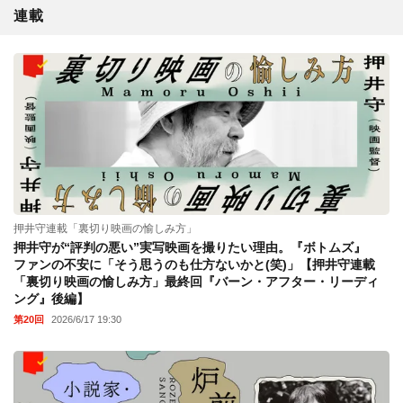
連載
押井守連載「裏切り映画の愉しみ方」
押井守が“評判の悪い”実写映画を撮りたい理由。『ボトムズ』
ファンの不安に「そう思うのも仕方ないかと(笑)」【押井守連載
「裏切り映画の愉しみ方」最終回『バーン・アフター・リーディ
ング』後編】
第20回
2026/6/17 19:30