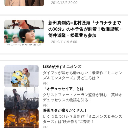
2019/12/2 20:00
新田真剣佑×北村匠海『サヨナラまで
の30分』の本予告が到着！牧瀬里穂・
筒井道隆・松重豊も参加
2019/11/19 6:00
LiSAが推すミニオンズ
ダイフクが耳から離れない！最新作『ミニオン
ズ＆モンスターズ』見どころは？
PR
「オデュッセイア」とは
クリストファー・ノーラン監督が挑む、英雄オ
デュッセウスの物語を知る！
PR
映画ネタが盛りだくさん！
いくつ見つけた？最新作『ミニオンズ＆モンス
ターズ』は“映画作り”に奔走！
PR