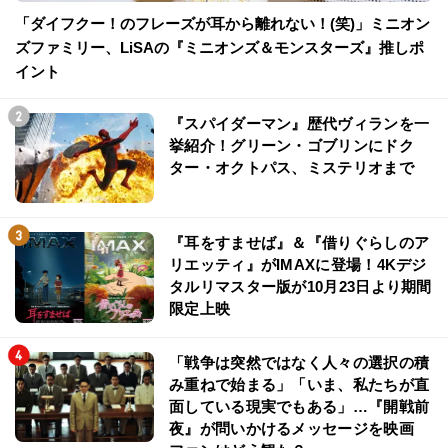
「ダイフクー！のフレーズが耳から離れない！(笑)」ミニオン
ズファミリー、LiSAの『ミニオンズ＆モンスターズ』推しポ
イント
『スパイダーマン』歴代ヴィランを一
挙紹介！グリーン・ゴブリンにドク
ター・オクトパス、ミステリオまで
『耳をすませば』＆『借りぐらしのア
リエッティ』がIMAXに登場！4Kデジ
タルリマスター版が10月23日より期間
限定上映
「戦争は突然ではなく人々の選択の積
み重ねで始まる」「いま、私たちが直
面している現実でもある」…『開戦前
夜』が問いかけるメッセージを映画