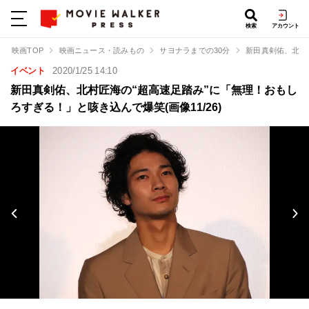
検索
アカウント
映画TOP
映画ニュース・読みもの
サヨナラまでの30分
新田真剣佑、北村
イベント
2020/1/25 14:10
新田真剣佑、北村匠海の“超高速足踏み”に「無理！おもし
ろすぎる！」と咳き込んで爆笑(画像11/26)