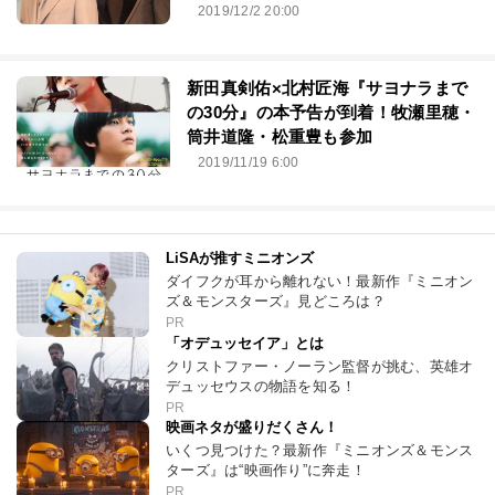
2019/12/2 20:00
新田真剣佑×北村匠海『サヨナラまで
の30分』の本予告が到着！牧瀬里穂・
筒井道隆・松重豊も参加
2019/11/19 6:00
LiSAが推すミニオンズ
ダイフクが耳から離れない！最新作『ミニオン
ズ＆モンスターズ』見どころは？
PR
「オデュッセイア」とは
クリストファー・ノーラン監督が挑む、英雄オ
デュッセウスの物語を知る！
PR
映画ネタが盛りだくさん！
いくつ見つけた？最新作『ミニオンズ＆モンス
ターズ』は“映画作り”に奔走！
PR