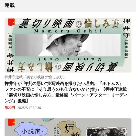
連載
押井守連載「裏切り映画の愉しみ方」
押井守が“評判の悪い”実写映画を撮りたい理由。『ボトムズ』
ファンの不安に「そう思うのも仕方ないかと(笑)」【押井守連載
「裏切り映画の愉しみ方」最終回『バーン・アフター・リーディ
ング』後編】
第20回
2026/6/17 19:30