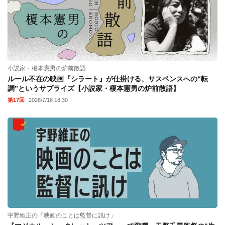
小説家・榎本憲男の炉前散語
ルール不在の映画『シラート』が仕掛ける、サスペンスへの“転
調”というサプライズ【小説家・榎本憲男の炉前散語】
第17回
2026/7/18 18:30
宇野維正の「映画のことは監督に訊け」