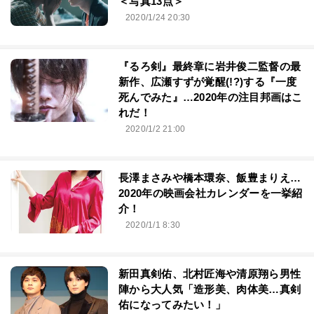
＜写真13点＞
2020/1/24 20:30
『るろ剣』最終章に岩井俊二監督の最
新作、広瀬すずが覚醒(!?)する『一度
死んでみた』…2020年の注目邦画はこ
れだ！
2020/1/2 21:00
長澤まさみや橋本環奈、飯豊まりえ…
2020年の映画会社カレンダーを一挙紹
介！
2020/1/1 8:30
新田真剣佑、北村匠海や清原翔ら男性
陣から大人気「造形美、肉体美…真剣
佑になってみたい！」