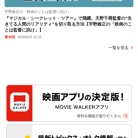
宇野維正の「映画のことは監督に訊け」
『マジカル・シークレット・ツアー』で飛躍。天野千尋監督の“生
きてる人間のリアリティ”を切り取る方法【宇野維正の「映画のこ
とは監督に訊け」】
第30回
2026/6/25 21:15
一覧を見る