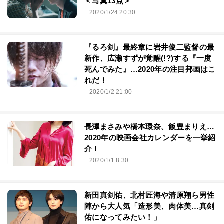
＜写真13点＞
2020/1/24 20:30
『るろ剣』最終章に岩井俊二監督の最
新作、広瀬すずが覚醒(!?)する『一度
死んでみた』…2020年の注目邦画はこ
れだ！
2020/1/2 21:00
長澤まさみや橋本環奈、飯豊まりえ…
2020年の映画会社カレンダーを一挙紹
介！
2020/1/1 8:30
新田真剣佑、北村匠海や清原翔ら男性
陣から大人気「造形美、肉体美…真剣
佑になってみたい！」