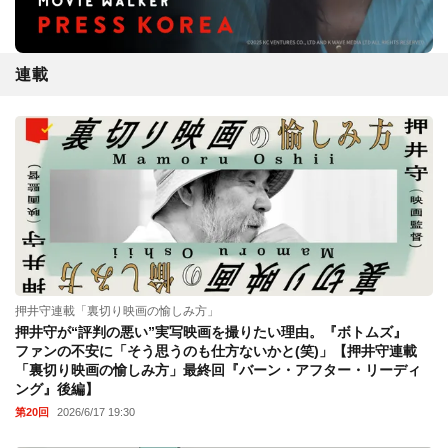
連載
押井守連載「裏切り映画の愉しみ方」
押井守が“評判の悪い”実写映画を撮りたい理由。『ボトムズ』
ファンの不安に「そう思うのも仕方ないかと(笑)」【押井守連載
「裏切り映画の愉しみ方」最終回『バーン・アフター・リーディ
ング』後編】
第20回
2026/6/17 19:30