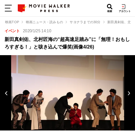
検索
アカウント
映画TOP
映画ニュース・読みもの
サヨナラまでの30分
新田真剣佑、北村
イベント
2020/1/25 14:10
新田真剣佑、北村匠海の“超高速足踏み”に「無理！おもし
ろすぎる！」と咳き込んで爆笑(画像4/26)