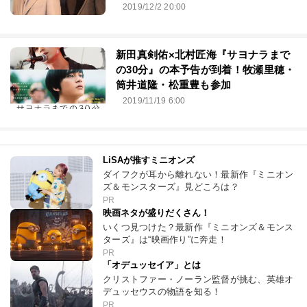
2019/12/2 20:00
新田真剣佑×北村匠海『サヨナラまで
の30分』の本予告が到着！牧瀬里穂・
筒井道隆・松重豊も参加
2019/11/19 6:00
LiSAが推すミニオンズ
ダイフクが耳から離れない！最新作『ミニオン
ズ＆モンスターズ』見どころは？
PR
映画ネタが盛りだくさん！
いくつ見つけた？最新作『ミニオンズ＆モンス
ターズ』は“映画作り”に奔走！
PR
「オデュッセイア」とは
クリストファー・ノーラン監督が挑む、英雄オ
デュッセウスの物語を知る！
PR