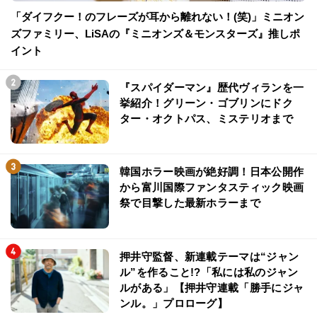
「ダイフクー！のフレーズが耳から離れない！(笑)」ミニオン
ズファミリー、LiSAの『ミニオンズ＆モンスターズ』推しポ
イント
『スパイダーマン』歴代ヴィランを一
挙紹介！グリーン・ゴブリンにドク
ター・オクトパス、ミステリオまで
韓国ホラー映画が絶好調！日本公開作
から富川国際ファンタスティック映画
祭で目撃した最新ホラーまで
押井守監督、新連載テーマは“ジャン
ル”を作ること!?「私には私のジャン
ルがある」【押井守連載「勝手にジャ
ンル。」プロローグ】