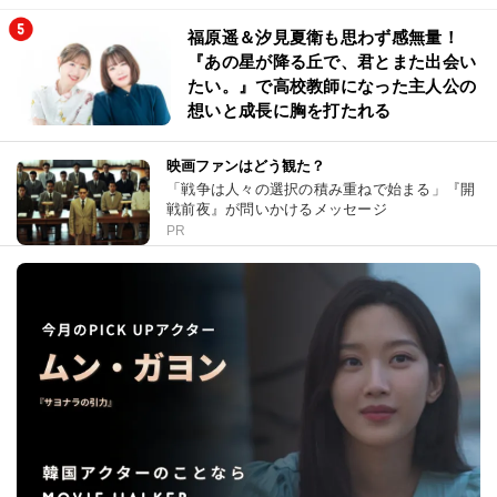
福原遥＆汐見夏衛も思わず感無量！
『あの星が降る丘で、君とまた出会い
たい。』で高校教師になった主人公の
想いと成長に胸を打たれる
映画ファンはどう観た？
「戦争は人々の選択の積み重ねで始まる」『開
戦前夜』が問いかけるメッセージ
PR