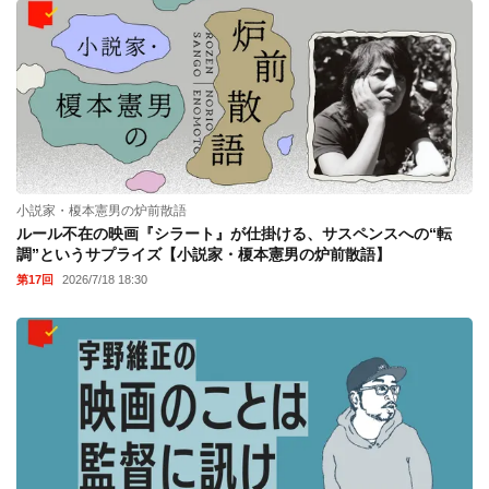
小説家・榎本憲男の炉前散語
ルール不在の映画『シラート』が仕掛ける、サスペンスへの“転
調”というサプライズ【小説家・榎本憲男の炉前散語】
第17回
2026/7/18 18:30