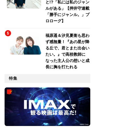
と!?「私には私のジャン
ルがある」【押井守連載
「勝手にジャンル。」プ
ロローグ】
福原遥＆汐見夏衛も思わ
ず感無量！『あの星が降
る丘で、君とまた出会い
たい。』で高校教師に
なった主人公の想いと成
長に胸を打たれる
特集