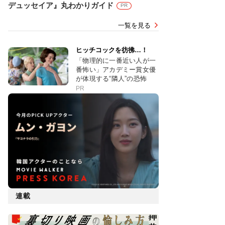
デュッセイア』丸わかりガイド
PR
一覧を見る
ヒッチコックを彷彿…！
「物理的に一番近い人が一
番怖い」アカデミー賞女優
が体現する“隣人”の恐怖
PR
連載