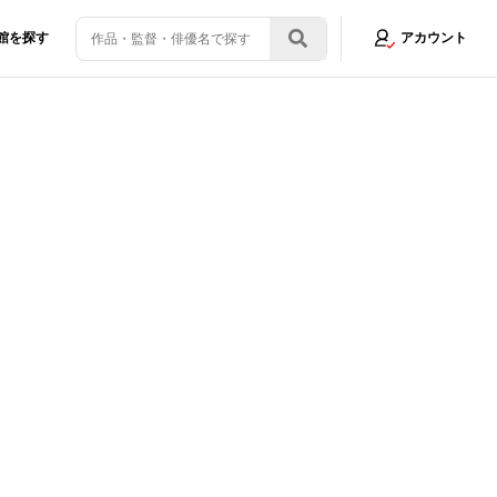
館を探す
アカウント
ろすぎる！」と咳き込んで爆笑
画像18/26