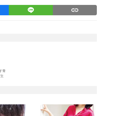
す青
W主