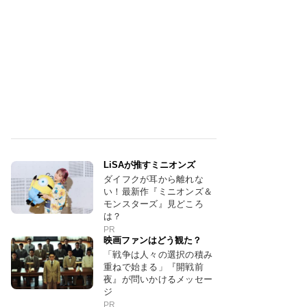
LiSAが推すミニオンズ
ダイフクが耳から離れな
い！最新作『ミニオンズ＆
モンスターズ』見どころ
は？
PR
映画ファンはどう観た？
「戦争は人々の選択の積み
重ねで始まる」『開戦前
夜』が問いかけるメッセー
ジ
PR