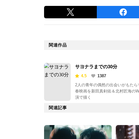
関連作品
サヨナラまでの30分
4.5
1387
2人の青年の偶然の出会いがもたら
春映画を新田真剣佑＆北村匠海の
演で描く
関連記事