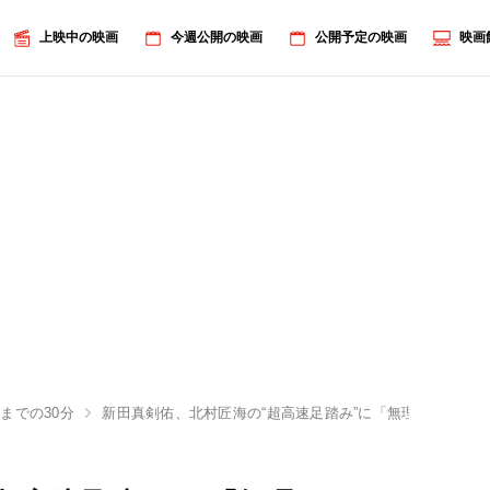
上映中の映画
今週公開の映画
公開予定の映画
映画
までの30分
新田真剣佑、北村匠海の“超高速足踏み”に「無理！おもし