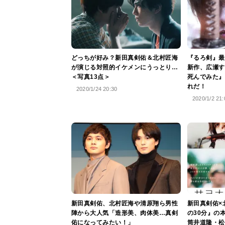
どっちが好み？新田真剣佑＆北村匠海
『るろ剣』最
が演じる対照的イケメンにうっとり…
新作、広瀬す
＜写真13点＞
死んでみた』
れだ！
2020/1/24 20:30
2020/1/2 21:
新田真剣佑、北村匠海や清原翔ら男性
新田真剣佑×
陣から大人気「造形美、肉体美…真剣
の30分』の
佑になってみたい！」
筒井道隆・松