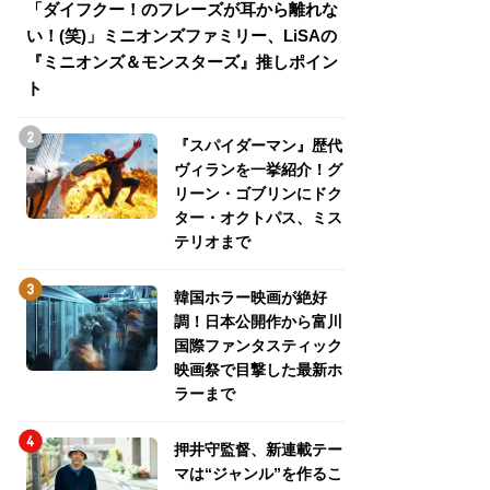
「ダイフクー！のフレーズが耳から離れな
『スパイダーマン
い！(笑)」ミニオンズファミリー、LiSAの
介！グリーン・ゴ
『ミニオンズ＆モンスターズ』推しポイン
トパス、ミステリ
ト
『スパイダーマン』歴代
ヴィランを一挙紹介！グ
リーン・ゴブリンにドク
ター・オクトパス、ミス
テリオまで
韓国ホラー映画が絶好
調！日本公開作から富川
国際ファンタスティック
映画祭で目撃した最新ホ
ラーまで
押井守監督、新連載テー
マは“ジャンル”を作るこ