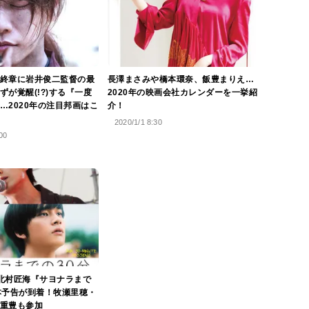
終章に岩井俊二監督の最
長澤まさみや橋本環奈、飯豊まりえ…
ずが覚醒(!?)する『一度
2020年の映画会社カレンダーを一挙紹
…2020年の注目邦画はこ
介！
2020/1/1 8:30
00
北村匠海『サヨナラまで
本予告が到着！牧瀬里穂・
重豊も参加