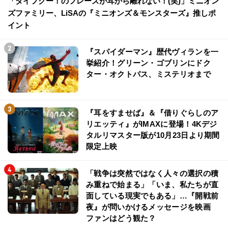
「ダイフクー！のフレーズが耳から離れない！(笑)」ミニオン
ズファミリー、LiSAの『ミニオンズ＆モンスターズ』推しポ
イント
『スパイダーマン』歴代ヴィランを一
挙紹介！グリーン・ゴブリンにドク
ター・オクトパス、ミステリオまで
『耳をすませば』＆『借りぐらしのア
リエッティ』がIMAXに登場！4Kデジ
タルリマスター版が10月23日より期間
限定上映
「戦争は突然ではなく人々の選択の積
み重ねで始まる」「いま、私たちが直
面している現実でもある」…『開戦前
夜』が問いかけるメッセージを映画
ファンはどう観た？