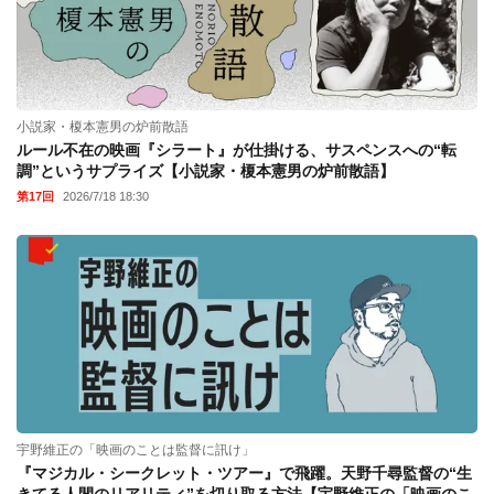
小説家・榎本憲男の炉前散語
ルール不在の映画『シラート』が仕掛ける、サスペンスへの“転
調”というサプライズ【小説家・榎本憲男の炉前散語】
第17回
2026/7/18 18:30
宇野維正の「映画のことは監督に訊け」
『マジカル・シークレット・ツアー』で飛躍。天野千尋監督の“生
きてる人間のリアリティ”を切り取る方法【宇野維正の「映画のこ