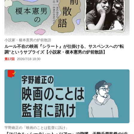
小説家・榎本憲男の炉前散語
ルール不在の映画『シラート』が仕掛ける、サスペンスへの“転
調”というサプライズ【小説家・榎本憲男の炉前散語】
第17回
2026/7/18 18:30
宇野維正の「映画のことは監督に訊け」
『マジカル・シークレット・ツアー』で飛躍。天野千尋監督の“生