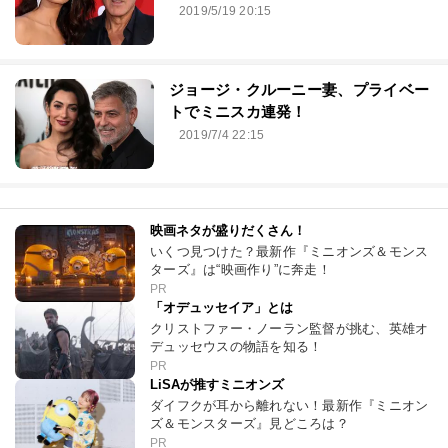
2019/5/19 20:15
ジョージ・クルーニー妻、プライベー
トでミニスカ連発！
2019/7/4 22:15
映画ネタが盛りだくさん！
いくつ見つけた？最新作『ミニオンズ＆モンス
ターズ』は“映画作り”に奔走！
PR
「オデュッセイア」とは
クリストファー・ノーラン監督が挑む、英雄オ
デュッセウスの物語を知る！
PR
LiSAが推すミニオンズ
ダイフクが耳から離れない！最新作『ミニオン
ズ＆モンスターズ』見どころは？
PR