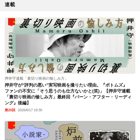
連載
押井守連載「裏切り映画の愉しみ方」
押井守が“評判の悪い”実写映画を撮りたい理由。『ボトムズ』
ファンの不安に「そう思うのも仕方ないかと(笑)」【押井守連載
「裏切り映画の愉しみ方」最終回『バーン・アフター・リーディ
ング』後編】
第20回
2026/6/17 19:30