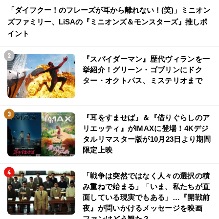
「ダイフクー！のフレーズが耳から離れない！(笑)」ミニオン
ズファミリー、LiSAの『ミニオンズ＆モンスターズ』推しポ
イント
『スパイダーマン』歴代ヴィランを一
挙紹介！グリーン・ゴブリンにドク
ター・オクトパス、ミステリオまで
『耳をすませば』＆『借りぐらしのア
リエッティ』がIMAXに登場！4Kデジ
タルリマスター版が10月23日より期間
限定上映
「戦争は突然ではなく人々の選択の積
み重ねで始まる」「いま、私たちが直
面している現実でもある」…『開戦前
夜』が問いかけるメッセージを映画
ファンはどう観た？