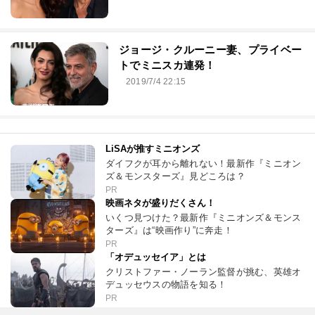
ジョージ・クルーニー妻、プライベー
トでミニスカ連発！
2019/7/4 22:15
LiSAが推すミニオンズ
ダイフクが耳から離れない！最新作『ミニオン
ズ＆モンスターズ』見どころは？
PR
映画ネタが盛りだくさん！
いくつ見つけた？最新作『ミニオンズ＆モンス
ターズ』は“映画作り”に奔走！
PR
「オデュッセイア」とは
クリストファー・ノーラン監督が挑む、英雄オ
デュッセウスの物語を知る！
PR