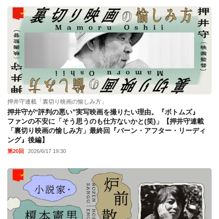
押井守連載「裏切り映画の愉しみ方」
押井守が“評判の悪い”実写映画を撮りたい理由。『ボトムズ』
ファンの不安に「そう思うのも仕方ないかと(笑)」【押井守連載
「裏切り映画の愉しみ方」最終回『バーン・アフター・リーディ
ング』後編】
第20回
2026/6/17 19:30