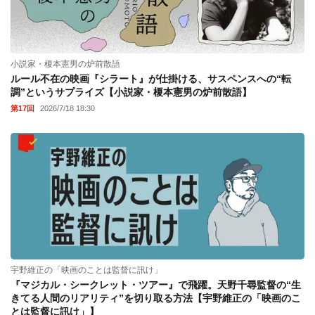
小説家・榎本憲男の炉前散語
ルール不在の映画『シラート』が仕掛ける、サスペンスへの“転
調”というサプライズ【小説家・榎本憲男の炉前散語】
第17回
2026/7/18 18:30
宇野維正の「映画のことは監督に訊け」
『マジカル・シークレット・ツアー』で飛躍。天野千尋監督の“生
きてる人間のリアリティ”を切り取る方法【宇野維正の「映画のこ
とは監督に訊け」】